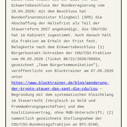
Eckwertebeschluss der Bundesregierung vom
29.04.2026; mit dem Beschluss hat
Bundesfinanzminister Klingbeil (SPD) die
Abschaffung der Haltefrist als Teil der
Steuerreform 2027 angekündigt, die CDU/CSU
hat im Kabinett zugestimmt. Auch danach hält
die Fraktion am Erhalt der Frist fest.
Belegkette nach dem Eckwertebeschluss (1)
Bürgerkontakt-Schreiben der CDU/CSU-Fraktion
vom 06.05.2026 (Ticket BK/21/2026/06854,
gezeichnet „Team Bürgerkommunikation"),
veröffentlicht von Blocktrainer am 07.05.2026
unter
https://www.blocktrainer.de/blog/aenderung-
der-krypto-steuer-das-sagt-die-cdu/csu
—
Begründung mit dem systematischen Gleichklang
im Steuerrecht (Vergleich zu Gold und
Fremdwährungsgeschäften) und dem
Koalitionsvertrag, ohne MdB-Unterschrift; (2)
namentlich gezeichnete Stellungnahme der
CDU/CSU-Bundestagsfraktion an BTC-ECHO,