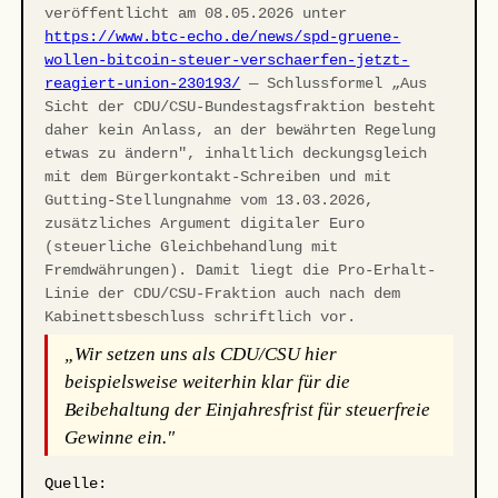
veröffentlicht am 08.05.2026 unter
https://www.btc-echo.de/news/spd-gruene-
wollen-bitcoin-steuer-verschaerfen-jetzt-
reagiert-union-230193/
— Schlussformel „Aus
Sicht der CDU/CSU-Bundestagsfraktion besteht
daher kein Anlass, an der bewährten Regelung
etwas zu ändern", inhaltlich deckungsgleich
mit dem Bürgerkontakt-Schreiben und mit
Gutting-Stellungnahme vom 13.03.2026,
zusätzliches Argument digitaler Euro
(steuerliche Gleichbehandlung mit
Fremdwährungen). Damit liegt die Pro-Erhalt-
Linie der CDU/CSU-Fraktion auch nach dem
Kabinettsbeschluss schriftlich vor.
„Wir setzen uns als CDU/CSU hier
beispielsweise weiterhin klar für die
Beibehaltung der Einjahresfrist für steuerfreie
Gewinne ein."
Quelle: