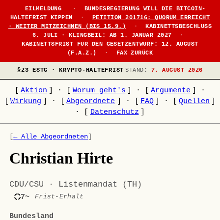
EILMELDUNG
·
BUNDESREGIERUNG WILL DIE BITCOIN-
HALTEFRIST KIPPEN
·
PETITION 201716: QUORUM ERREICHT
· WEITER MITZEICHNEN (BIS 15.9.)
·
KABINETTSBESCHLUSS
6. JULI · KLINGBEIL: AB 1. JANUAR 2027
·
KABINETTSFRIST FÜR DEN GESETZENTWURF: 12. AUGUST
(F.A.Z.)
·
FAX ZURÜCK
§23 ESTG · KRYPTO-HALTEFRIST
STAND:
7. AUGUST 2026
[
Aktion
]
·
[
Worum geht's
]
·
[
Argumente
]
·
[
Wirkung
]
·
[
Abgeordnete
]
·
[
FAQ
]
·
[
Quellen
]
·
[
Datenschutz
]
[
← Alle Abgeordneten
]
Christian Hirte
CDU/CSU · Listenmandat (TH)
7~
Frist-Erhalt
Bundesland