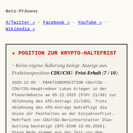
Netz-Präsenz
X/Twitter ↗
·
Facebook ↗
·
YouTube ↗
·
Wikipedia ↗
★ POSITION ZUR KRYPTO-HALTEFRIST
~ Keine eigene Äußerung belegt. Anzeige aus
Fraktionsposition
CDU/CSU
:
Frist-Erhalt
(
7 / 10
).
2025-12-05 · FRAKTIONSPOSITION CDU/CSU ·
CDU/CSU-Hauptredner Lukas Krieger in der
Plenardebatte am 05.12.2025 (PlPr 21/48) zur
Ablehnung des AfD-Antrags 21/2301. Trotz
Ablehnung des AfD-Antrags bekräftigt die
Union ihr Festhalten an der Einjahresfrist.
Mehrfach von CDU/CSU-Berichterstatter Olav
Gutting bestätigt (BTC-ECHO 13.03.2026).
Diese Rede stammt aus der Zeit vor dem