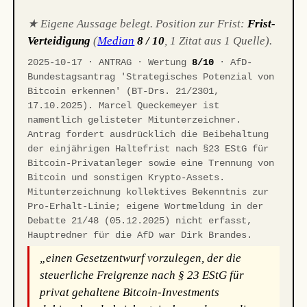
★ Eigene Aussage belegt. Position zur Frist:
Frist-
Verteidigung
(
Median
8 / 10
, 1 Zitat aus 1 Quelle).
2025-10-17 · ANTRAG · Wertung
8/10
· AfD-
Bundestagsantrag 'Strategisches Potenzial von
Bitcoin erkennen' (BT-Drs. 21/2301,
17.10.2025). Marcel Queckemeyer ist
namentlich gelisteter Mitunterzeichner.
Antrag fordert ausdrücklich die Beibehaltung
der einjährigen Haltefrist nach §23 EStG für
Bitcoin-Privatanleger sowie eine Trennung von
Bitcoin und sonstigen Krypto-Assets.
Mitunterzeichnung kollektives Bekenntnis zur
Pro-Erhalt-Linie; eigene Wortmeldung in der
Debatte 21/48 (05.12.2025) nicht erfasst,
Hauptredner für die AfD war Dirk Brandes.
„einen Gesetzentwurf vorzulegen, der die
steuerliche Freigrenze nach § 23 EStG für
privat gehaltene Bitcoin-Investments