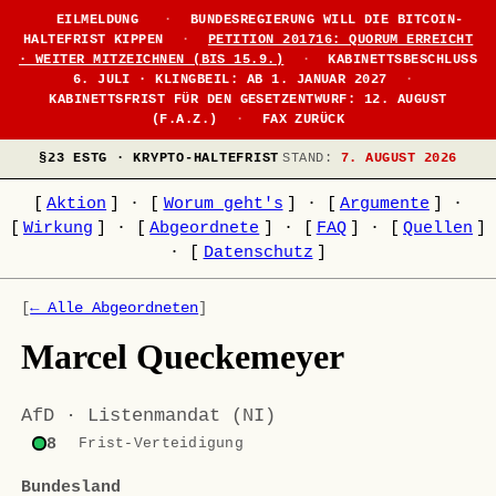
EILMELDUNG
·
BUNDESREGIERUNG WILL DIE BITCOIN-
HALTEFRIST KIPPEN
·
PETITION 201716: QUORUM ERREICHT
· WEITER MITZEICHNEN (BIS 15.9.)
·
KABINETTSBESCHLUSS
6. JULI · KLINGBEIL: AB 1. JANUAR 2027
·
KABINETTSFRIST FÜR DEN GESETZENTWURF: 12. AUGUST
(F.A.Z.)
·
FAX ZURÜCK
§23 ESTG · KRYPTO-HALTEFRIST
STAND:
7. AUGUST 2026
[
Aktion
]
·
[
Worum geht's
]
·
[
Argumente
]
·
[
Wirkung
]
·
[
Abgeordnete
]
·
[
FAQ
]
·
[
Quellen
]
·
[
Datenschutz
]
[
← Alle Abgeordneten
]
Marcel Queckemeyer
AfD · Listenmandat (NI)
8
Frist-Verteidigung
Bundesland