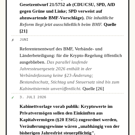
Gesetzentwurf 21/5752 ab (CDU/CSU, SPD, AfD
gegen Grüne und Linke; SPD verweist auf
abzuwartende BMF-Vorschläge).
Die inhaltliche
Reform liegt jetzt ausschließlich beim BMF.
Quelle
[21]
✗
JUNI
Referentenentwurf des BMF, Verbände- und
Länderbeteiligung: für die Krypto-Regelung öffentlich
ausgeblieben.
Das parallel laufende
Jahressteuergesetz 2026 enthält in der
Verbändefassung keine §23-Änderung;
Bestandsschutz, Stichtag und Steuersatz sind bis zum
Kabinettstermin unveröffentlicht.
Quelle [26]
✓
3. JULI 2026
Kabinettvorlage vorab publik: Kryptowerte im
Privatvermögen sollen den Einkünften aus
Kapitalvermögen (§20 EStG) zugeordnet werden,
Veräußerungsgewinne wären „unabhängig von der
bisherigen Jahresfrist steuerpflichtig".