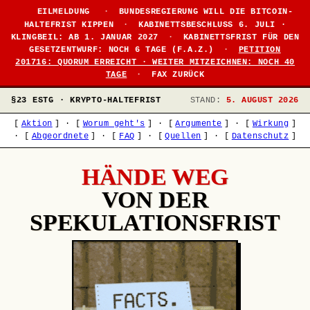
EILMELDUNG
·
BUNDESREGIERUNG WILL DIE BITCOIN-
HALTEFRIST KIPPEN
·
KABINETTSBESCHLUSS 6. JULI ·
KLINGBEIL: AB 1. JANUAR 2027
·
KABINETTSFRIST FÜR DEN
GESETZENTWURF: NOCH 6 TAGE (F.A.Z.)
·
PETITION
201716: QUORUM ERREICHT · WEITER MITZEICHNEN: NOCH 40
TAGE
·
FAX ZURÜCK
§23 ESTG · KRYPTO-HALTEFRIST
STAND:
5. AUGUST 2026
[
Aktion
]
·
[
Worum geht's
]
·
[
Argumente
]
·
[
Wirkung
]
·
[
Abgeordnete
]
·
[
FAQ
]
·
[
Quellen
]
·
[
Datenschutz
]
HÄNDE WEG
VON DER
SPEKULATIONSFRIST