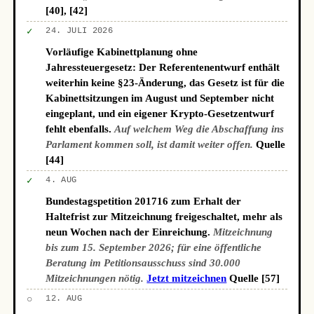
[40], [42]
✓
24. JULI 2026
Vorläufige Kabinettplanung ohne
Jahressteuergesetz: Der Referentenentwurf enthält
weiterhin keine §23-Änderung, das Gesetz ist für die
Kabinettsitzungen im August und September nicht
eingeplant, und ein eigener Krypto-Gesetzentwurf
fehlt ebenfalls.
Auf welchem Weg die Abschaffung ins
Parlament kommen soll, ist damit weiter offen.
Quelle
[44]
✓
4. AUG
Bundestagspetition 201716 zum Erhalt der
Haltefrist zur Mitzeichnung freigeschaltet, mehr als
neun Wochen nach der Einreichung.
Mitzeichnung
bis zum 15. September 2026; für eine öffentliche
Beratung im Petitionsausschuss sind 30.000
Mitzeichnungen nötig.
Jetzt mitzeichnen
Quelle [57]
○
12. AUG