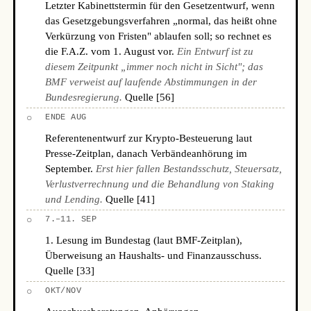
Letzter Kabinettstermin für den Gesetzentwurf, wenn
das Gesetzgebungsverfahren „normal, das heißt ohne
Verkürzung von Fristen" ablaufen soll; so rechnet es
die F.A.Z. vom 1. August vor.
Ein Entwurf ist zu
diesem Zeitpunkt „immer noch nicht in Sicht"; das
BMF verweist auf laufende Abstimmungen in der
Bundesregierung.
Quelle [56]
○
ENDE AUG
Referentenentwurf zur Krypto-Besteuerung laut
Presse-Zeitplan, danach Verbändeanhörung im
September.
Erst hier fallen Bestandsschutz, Steuersatz,
Verlustverrechnung und die Behandlung von Staking
und Lending.
Quelle [41]
○
7.–11. SEP
1. Lesung im Bundestag (laut BMF-Zeitplan),
Überweisung an Haushalts- und Finanzausschuss.
Quelle [33]
○
OKT/NOV