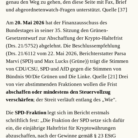
genau den Weg zu gehen, den diese Seite mit Fax, Brief
und abgeordnetenwatch-Fragen unterstützt.
Quelle [37]
Am
20. Mai 2026
hat der Finanzausschuss des
Bundestages in seiner 35. Sitzung den Grünen-
Gesetzentwurf zur Abschaffung der Krypto-Haltefrist
(Drs. 21/5752) abgelehnt. Die Beschlussempfehlung
(Drs. 21/6112 vom 22. Mai 2026, Berichterstatter Parsa
Marvi (SPD) und Max Lucks (Grüne)) trägt die Stimmen
von CDU/CSU, SPD und AfD gegen die Stimmen von
Bündnis 90/Die Grünen und Die Linke.
Quelle [21]
Drei
von vier abstimmenden Fraktionen wollen die Frist
abschaffen oder mindestens den Steuervollzug
verschärfen
; der Streit verläuft entlang des „Wie".
Die
SPD-Fraktion
legt sich im Bericht erstmals
schriftlich fest: „Die Fraktion der SPD setze sich dafür
ein, die einjährige Haltefrist für Kryptowährungen
abzuschaffen, nach der Gewinne gemäß § 23 EStG