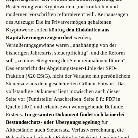
Besteuerung von Kryptowerten „mit konkreten und
modernen Vorschriften reformieren" will. Kernaussagen
des Auszugs: Die im Privatvermögen gehaltenen
Kryptowerte sollen künftig
den Einkünften aus
Kapitalvermögen zugeordnet
werden,
Veräußerungsgewinne wären „unabhängig von der
bisherigen Jahresfrist steuerpflichtig", und die Reform
soll „zu einer Steigerung der Steuereinnahmen führen".
Das entspricht der Abgeltungsteuer-Linie der SPD-
Fraktion (§20 EStG), nicht der Variante mit persönlichem
Steuersatz aus dem gescheiterten Grünen-Entwurf. Das
vollständige Dokument liegt inzwischen auch dieser
Seite vor (Fundstelle: Anschreiben, Seite 8 f.; PDF in
Quelle [30]) und erlaubt zwei weitergehende Befunde.
Erstens:
Im gesamten Dokument findet sich keinerlei
Bestandsschutz- oder Übergangsregelung
für
Altbestände; auch Steuersatz, Verlustverrechnung, die
Behandlung laufender Einkünfte (Staking, Lending) und