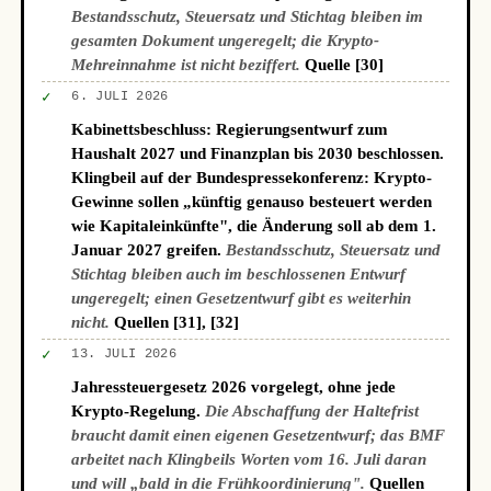
Bestandsschutz, Steuersatz und Stichtag bleiben im
gesamten Dokument ungeregelt; die Krypto-
Mehreinnahme ist nicht beziffert.
Quelle [30]
✓
6. JULI 2026
Kabinettsbeschluss: Regierungsentwurf zum
Haushalt 2027 und Finanzplan bis 2030 beschlossen.
Klingbeil auf der Bundespressekonferenz: Krypto-
Gewinne sollen „künftig genauso besteuert werden
wie Kapitaleinkünfte", die Änderung soll ab dem 1.
Januar 2027 greifen.
Bestandsschutz, Steuersatz und
Stichtag bleiben auch im beschlossenen Entwurf
ungeregelt; einen Gesetzentwurf gibt es weiterhin
nicht.
Quellen [31], [32]
✓
13. JULI 2026
Jahressteuergesetz 2026 vorgelegt, ohne jede
Krypto-Regelung.
Die Abschaffung der Haltefrist
braucht damit einen eigenen Gesetzentwurf; das BMF
arbeitet nach Klingbeils Worten vom 16. Juli daran
und will „bald in die Frühkoordinierung".
Quellen