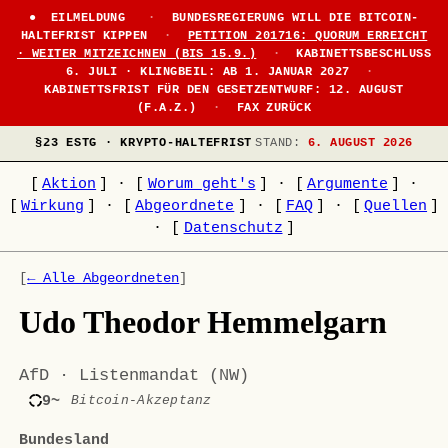
EILMELDUNG
·
BUNDESREGIERUNG WILL DIE BITCOIN-
HALTEFRIST KIPPEN
·
PETITION 201716: QUORUM ERREICHT
· WEITER MITZEICHNEN (BIS 15.9.)
·
KABINETTSBESCHLUSS
6. JULI · KLINGBEIL: AB 1. JANUAR 2027
·
KABINETTSFRIST FÜR DEN GESETZENTWURF: 12. AUGUST
(F.A.Z.)
·
FAX ZURÜCK
§23 ESTG · KRYPTO-HALTEFRIST
STAND:
6. AUGUST 2026
[
Aktion
]
·
[
Worum geht's
]
·
[
Argumente
]
·
[
Wirkung
]
·
[
Abgeordnete
]
·
[
FAQ
]
·
[
Quellen
]
·
[
Datenschutz
]
[
← Alle Abgeordneten
]
Udo Theodor Hemmelgarn
AfD · Listenmandat (NW)
9~
Bitcoin-Akzeptanz
Bundesland