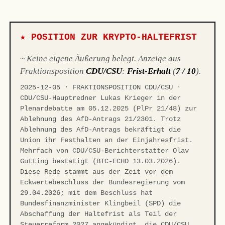
★ POSITION ZUR KRYPTO-HALTEFRIST
~ Keine eigene Äußerung belegt. Anzeige aus
Fraktionsposition
CDU/CSU
:
Frist-Erhalt
(
7 / 10
).
2025-12-05 · FRAKTIONSPOSITION CDU/CSU ·
CDU/CSU-Hauptredner Lukas Krieger in der
Plenardebatte am 05.12.2025 (PlPr 21/48) zur
Ablehnung des AfD-Antrags 21/2301. Trotz
Ablehnung des AfD-Antrags bekräftigt die
Union ihr Festhalten an der Einjahresfrist.
Mehrfach von CDU/CSU-Berichterstatter Olav
Gutting bestätigt (BTC-ECHO 13.03.2026).
Diese Rede stammt aus der Zeit vor dem
Eckwertebeschluss der Bundesregierung vom
29.04.2026; mit dem Beschluss hat
Bundesfinanzminister Klingbeil (SPD) die
Abschaffung der Haltefrist als Teil der
Steuerreform 2027 angekündigt, die CDU/CSU