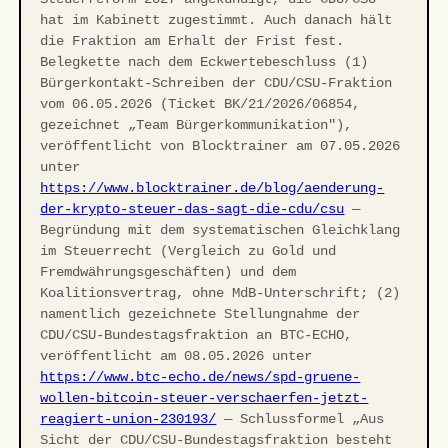
hat im Kabinett zugestimmt. Auch danach hält
die Fraktion am Erhalt der Frist fest.
Belegkette nach dem Eckwertebeschluss (1)
Bürgerkontakt-Schreiben der CDU/CSU-Fraktion
vom 06.05.2026 (Ticket BK/21/2026/06854,
gezeichnet „Team Bürgerkommunikation"),
veröffentlicht von Blocktrainer am 07.05.2026
unter
https://www.blocktrainer.de/blog/aenderung-
der-krypto-steuer-das-sagt-die-cdu/csu
—
Begründung mit dem systematischen Gleichklang
im Steuerrecht (Vergleich zu Gold und
Fremdwährungsgeschäften) und dem
Koalitionsvertrag, ohne MdB-Unterschrift; (2)
namentlich gezeichnete Stellungnahme der
CDU/CSU-Bundestagsfraktion an BTC-ECHO,
veröffentlicht am 08.05.2026 unter
https://www.btc-echo.de/news/spd-gruene-
wollen-bitcoin-steuer-verschaerfen-jetzt-
reagiert-union-230193/
— Schlussformel „Aus
Sicht der CDU/CSU-Bundestagsfraktion besteht