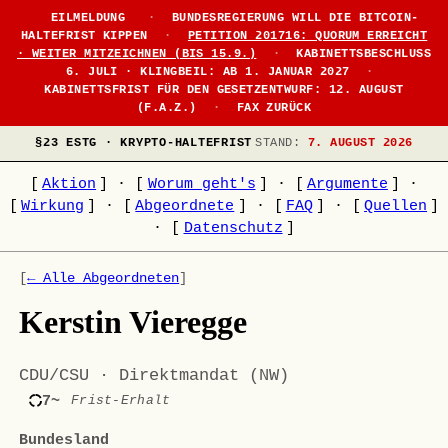
EILMELDUNG
·
BUNDESREGIERUNG WILL DIE BITCOIN-
HALTEFRIST KIPPEN
·
PETITION 201716: QUORUM ERREICHT
· WEITER MITZEICHNEN (BIS 15.9.)
·
KABINETTSBESCHLUSS
6. JULI · KLINGBEIL: AB 1. JANUAR 2027
·
KABINETTSFRIST FÜR DEN GESETZENTWURF: 12. AUGUST
(F.A.Z.)
·
FAX ZURÜCK
§23 ESTG · KRYPTO-HALTEFRIST
STAND:
7. AUGUST 2026
[
Aktion
]
·
[
Worum geht's
]
·
[
Argumente
]
·
[
Wirkung
]
·
[
Abgeordnete
]
·
[
FAQ
]
·
[
Quellen
]
·
[
Datenschutz
]
[
← Alle Abgeordneten
]
Kerstin Vieregge
CDU/CSU · Direktmandat (NW)
7~
Frist-Erhalt
Bundesland