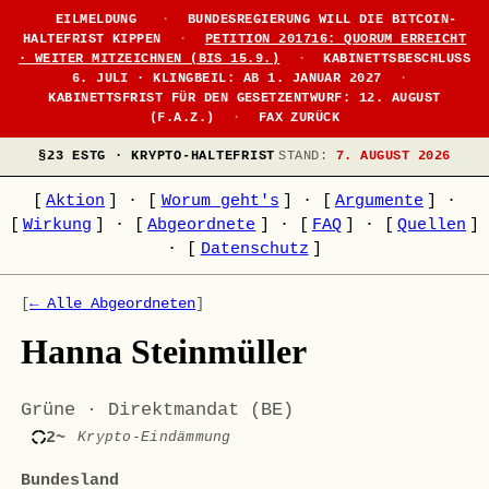
EILMELDUNG
·
BUNDESREGIERUNG WILL DIE BITCOIN-
HALTEFRIST KIPPEN
·
PETITION 201716: QUORUM ERREICHT
· WEITER MITZEICHNEN (BIS 15.9.)
·
KABINETTSBESCHLUSS
6. JULI · KLINGBEIL: AB 1. JANUAR 2027
·
KABINETTSFRIST FÜR DEN GESETZENTWURF: 12. AUGUST
(F.A.Z.)
·
FAX ZURÜCK
§23 ESTG · KRYPTO-HALTEFRIST
STAND:
7. AUGUST 2026
[
Aktion
]
·
[
Worum geht's
]
·
[
Argumente
]
·
[
Wirkung
]
·
[
Abgeordnete
]
·
[
FAQ
]
·
[
Quellen
]
·
[
Datenschutz
]
[
← Alle Abgeordneten
]
Hanna Steinmüller
Grüne · Direktmandat (BE)
2~
Krypto-Eindämmung
Bundesland