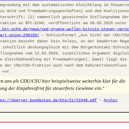
egründung mit dem systematischen Gleichklang im Steuerre
 zu Gold und Fremdwährungsgeschäften) und dem Koalitions
nterschrift; (2) namentlich gezeichnete Stellungnahme de
fraktion an BTC-ECHO, veröffentlicht am 08.05.2026 unter
w.btc-echo.de/news/spd-gruene-wollen-bitcoin-steuer-vers
iert-union-230193/
— Schlussformel „Aus Sicht der CDU/CS
fraktion besteht daher kein Anlass, an der bewährten Reg
, inhaltlich deckungsgleich mit dem Bürgerkontakt-Schrei
ellungnahme vom 13.03.2026, zusätzliches Argument digita
he Gleichbehandlung mit Fremdwährungen). Damit liegt die
ie der CDU/CSU-Fraktion auch nach dem Kabinettsbeschluss
h vor.
en uns als CDU/CSU hier beispielsweise weiterhin klar für die
ung der Einjahresfrist für steuerfreie Gewinne ein."
tps://dserver.bundestag.de/btp/21/21048.pdf
·
Archiv