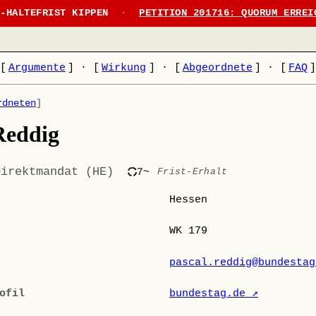
N-HALTEFRIST KIPPEN
·
PETITION 201716: QUORUM ERREI
[
Argumente
]
·
[
Wirkung
]
·
[
Abgeordnete
]
·
[
FAQ
rdneten
]
Reddig
Direktmandat (HE)
7~
Frist-Erhalt
Hessen
WK 179
pascal.reddig@bundestag
ofil
bundestag.de ↗