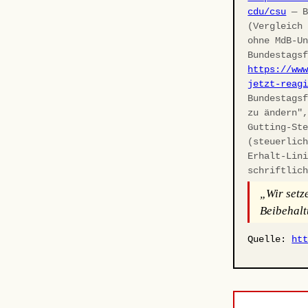
cdu/csu
— B
(Vergleich
ohne MdB-U
Bundestags
https://ww
jetzt-reag
Bundestags
zu ändern"
Gutting-St
(steuerlic
Erhalt-Lin
schriftlic
„Wir setz
Beibehalt
Quelle:
ht