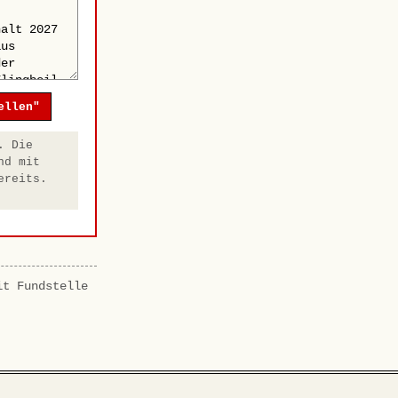
ellen"
. Die
nd mit
ereits.
it Fundstelle