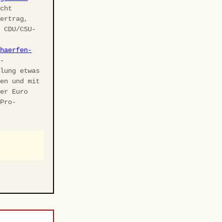
cht
vertrag,
r CDU/CSU-
chaerfen-
U-
elung etwas
ben und mit
ler Euro
 Pro-