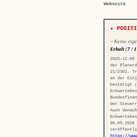
Webseite
★ POSIT
~ Keine eig
Erhalt
(
7 / 
2025-12-05
der Plenar
21/2301. T
an der Ein
bestätigt 
Eckwertebe
Bundesfina
der Steuer
Auch danac
Eckwertebe
06.05.2026
veröffentl
https://ww