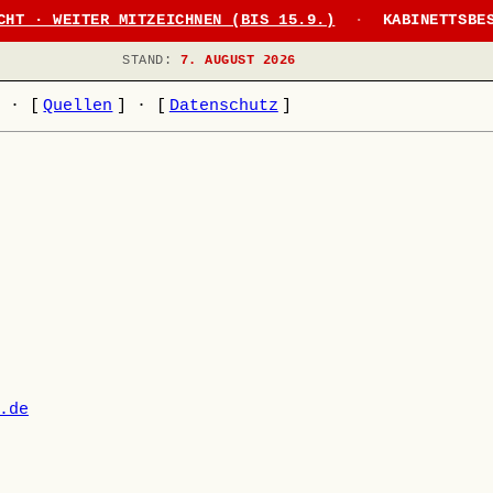
CHT · WEITER MITZEICHNEN (BIS 15.9.)
·
KABINETTSBE
STAND:
7. AUGUST 2026
]
·
[
Quellen
]
·
[
Datenschutz
]
.de