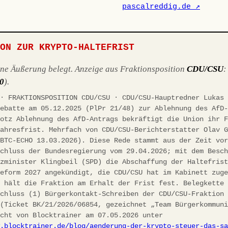
pascalreddig.de ↗
ION ZUR KRYPTO-HALTEFRIST
ene Äußerung belegt. Anzeige aus Fraktionsposition
CDU/CSU
10
).
 · FRAKTIONSPOSITION CDU/CSU · CDU/CSU-Hauptredner Lukas
debatte am 05.12.2025 (PlPr 21/48) zur Ablehnung des AfD
rotz Ablehnung des AfD-Antrags bekräftigt die Union ihr 
jahresfrist. Mehrfach von CDU/CSU-Berichterstatter Olav 
(BTC-ECHO 13.03.2026). Diese Rede stammt aus der Zeit vo
schluss der Bundesregierung vom 29.04.2026; mit dem Besc
nzminister Klingbeil (SPD) die Abschaffung der Haltefris
reform 2027 angekündigt, die CDU/CSU hat im Kabinett zug
h hält die Fraktion am Erhalt der Frist fest. Belegkette
schluss (1) Bürgerkontakt-Schreiben der CDU/CSU-Fraktion
 (Ticket BK/21/2026/06854, gezeichnet „Team Bürgerkommun
icht von Blocktrainer am 07.05.2026 unter
w.blocktrainer.de/blog/aenderung-der-krypto-steuer-das-s