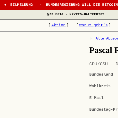
EILMELDUNG
·
BUNDESREGIERUNG WILL DIE BITCOI
§23 ESTG · KRYPTO-HALTEFRIST
[
Aktion
]
·
[
Worum geht's
]
·
[
← Alle Abgeo
Pascal 
CDU/CSU · 
Bundesland
Wahlkreis
E-Mail
Bundestag-Pr