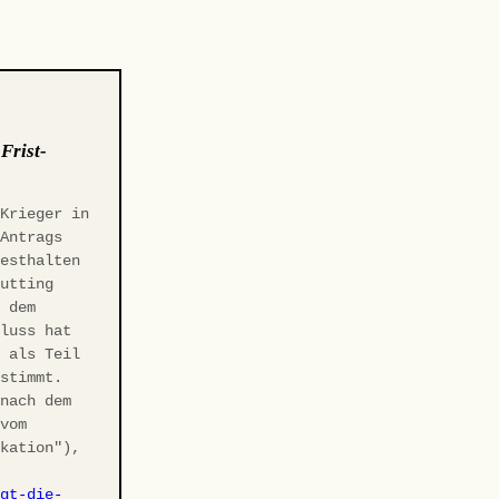
:
Frist-
 Krieger in
-Antrags
Festhalten
Gutting
r dem
hluss hat
t als Teil
estimmt.
 nach dem
 vom
ikation"),
agt-die-