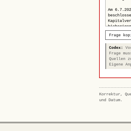
Frage kop
Codex:
Vor
Frage mus
Quellen z
Eigene An
Korrektur, Qu
und Datum.