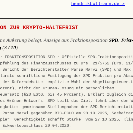
hendrikbollmann.de ↗
ION ZUR KRYPTO-HALTEFRIST
ene Äußerung belegt. Anzeige aus Fraktionsposition
SPD
:
Frist
g
(
3 / 10
).
 · FRAKTIONSPOSITION SPD · Offizielle SPD-Fraktionsposit
mpfehlung des Finanzausschusses zu Drs. 21/5752 (Drs. 21
, Bericht der Berichterstatter Parsa Marvi (SPD) und Max
Klarste schriftliche Festlegung der SPD-Fraktion pro Abs
n der Reformdebatte: explizite Wahl der Abgeltungsteuer-
rozent), nicht der Grünen-Lösung mit persönlichem
teuersatz (§23 EStG, bis 45 Prozent). Erklärt zugleich d
des Grünen-Entwurfs: SPD teilt das Ziel, lehnt aber den 
legkette: gemeinsame Stellungnahme der SPD-Berichterstat
d Parsa Marvi gegenüber BTC-ECHO am 28.10.2025, Seeheime
apier 'Gerechtigkeit schafft Stärke' vom 27.10.2025, Kli
, Eckwertebeschluss 29.04.2026.