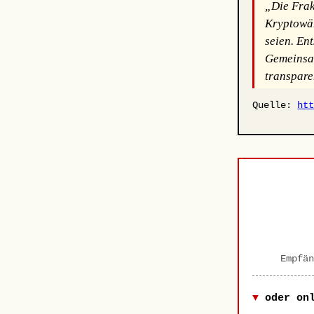
„Die Frakt
Kryptowäh
seien. En
Gemeinsam
transpare
Quelle:
ht
Empfän
oder on