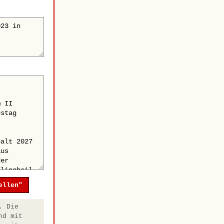
ellen"
. Die
nd mit