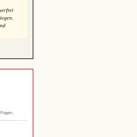
erfrei
iegen.
und
fügen.