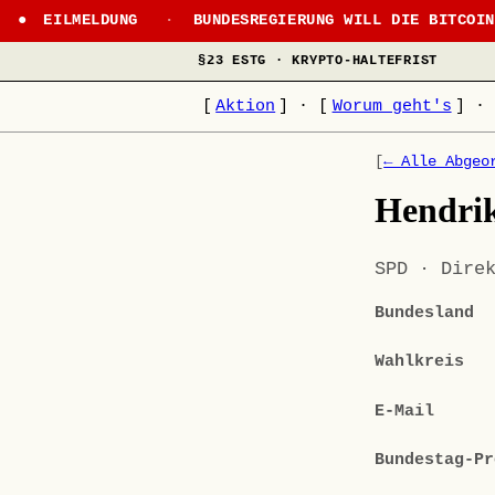
EILMELDUNG
·
BUNDESREGIERUNG WILL DIE BITCOI
§23 ESTG · KRYPTO-HALTEFRIST
[
Aktion
]
·
[
Worum geht's
]
·
[
← Alle Abgeo
Hendri
SPD · Dire
Bundesland
Wahlkreis
E-Mail
Bundestag-Pr