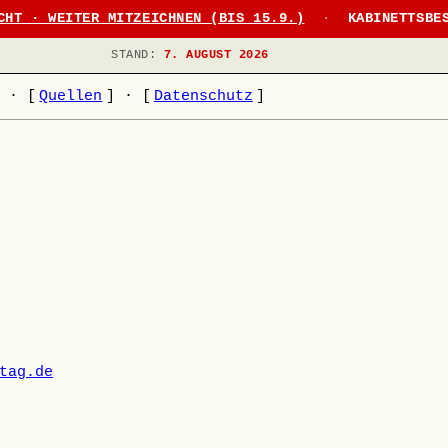
CHT · WEITER MITZEICHNEN (BIS 15.9.)
·
KABINETTSBE
STAND:
7. AUGUST 2026
]
·
[
Quellen
]
·
[
Datenschutz
]
tag.de