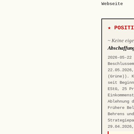
Webseite
★ POSIT
~ Keine eig
Abschaffun
2026-05-22
Beschlusse
22.05.2026
(Grüne)). 
seit Begin
EStG, 25 P
Einkommens
Ablehnung 
Frühere Be
Behrens un
Strategiep
29.04.2026