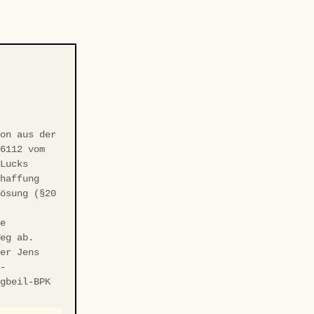
-
ion aus der
/6112 vom
 Lucks
chaffung
Lösung (§20
ie
Weg ab.
ter Jens
r-
ngbeil-BPK