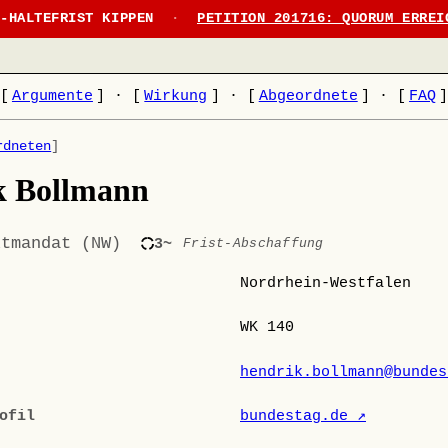
N-HALTEFRIST KIPPEN
·
PETITION 201716: QUORUM ERREI
[
Argumente
]
·
[
Wirkung
]
·
[
Abgeordnete
]
·
[
FAQ
rdneten
]
k Bollmann
ktmandat (NW)
3~
Frist-Abschaffung
Nordrhein-Westfalen
WK 140
hendrik.bollmann@bundes
ofil
bundestag.de ↗