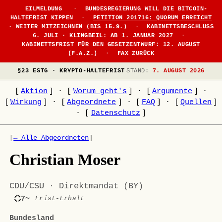
EILMELDUNG
·
BUNDESREGIERUNG WILL DIE BITCOIN-
HALTEFRIST KIPPEN
·
PETITION 201716: QUORUM ERREICHT
· WEITER MITZEICHNEN (BIS 15.9.)
·
KABINETTSBESCHLUSS
6. JULI · KLINGBEIL: AB 1. JANUAR 2027
·
KABINETTSFRIST FÜR DEN GESETZENTWURF: 12. AUGUST
(F.A.Z.)
·
FAX ZURÜCK
§23 ESTG · KRYPTO-HALTEFRIST
STAND:
7. AUGUST 2026
[
Aktion
]
·
[
Worum geht's
]
·
[
Argumente
]
·
[
Wirkung
]
·
[
Abgeordnete
]
·
[
FAQ
]
·
[
Quellen
]
·
[
Datenschutz
]
[
← Alle Abgeordneten
]
Christian Moser
CDU/CSU · Direktmandat (BY)
7~
Frist-Erhalt
Bundesland