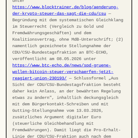
unter
https://www.blocktrainer.de/blog/aenderung-
der-krypto-steuer-das-sagt-die-cdu/csu
—
Begründung mit dem systematischen Gleichklang
im Steuerrecht (Vergleich zu Gold und
Fremdwährungsgeschäften) und dem
Koalitionsvertrag, ohne MdB-Unterschrift; (2)
namentlich gezeichnete Stellungnahme der
CDU/CSU-Bundestagsfraktion an BTC-ECHO,
veröffentlicht am 08.05.2026 unter
https://www.btc-echo.de/news/spd-gruene-
wollen-bitcoin-steuer-verschaerfen-jetzt-
reagiert-union-230193/
— Schlussformel „Aus
Sicht der CDU/CSU-Bundestagsfraktion besteht
daher kein Anlass, an der bewährten Regelung
etwas zu ändern", inhaltlich deckungsgleich
mit dem Bürgerkontakt-Schreiben und mit
Gutting-Stellungnahme vom 13.03.2026,
zusätzliches Argument digitaler Euro
(steuerliche Gleichbehandlung mit
Fremdwährungen). Damit liegt die Pro-Erhalt-
Linie der CDU/CSU-Fraktion auch nach dem