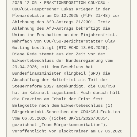
2025-12-05 · FRAKTIONSPOSITION CDU/CSU ·
CDU/CSU-Hauptredner Lukas Krieger in der
Plenardebatte am 05.12.2025 (PlPr 21/48) zur
Ablehnung des AfD-Antrags 21/2301. Trotz
Ablehnung des AfD-Antrags bekräftigt die
Union ihr Festhalten an der Einjahresfrist.
Mehrfach von CDU/CSU-Berichterstatter Olav
Gutting bestätigt (BTC-ECHO 13.03.2026).
Diese Rede stammt aus der Zeit vor dem
Eckwertebeschluss der Bundesregierung vom
29.04.2026; mit dem Beschluss hat
Bundesfinanzminister Klingbeil (SPD) die
Abschaffung der Haltefrist als Teil der
Steuerreform 2027 angekündigt, die CDU/CSU
hat im Kabinett zugestimmt. Auch danach hält
die Fraktion am Erhalt der Frist fest.
Belegkette nach dem Eckwertebeschluss (1)
Bürgerkontakt-Schreiben der CDU/CSU-Fraktion
vom 06.05.2026 (Ticket BK/21/2026/06854,
gezeichnet „Team Bürgerkommunikation"),
veröffentlicht von Blocktrainer am 07.05.2026