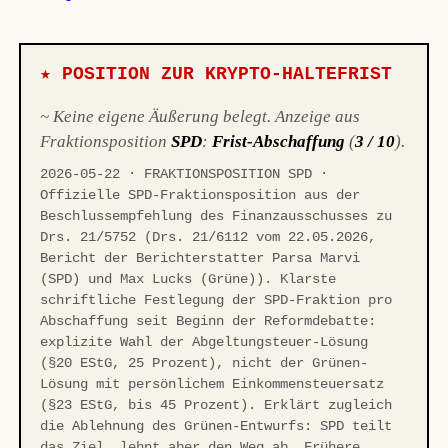
★ POSITION ZUR KRYPTO-HALTEFRIST
~ Keine eigene Äußerung belegt. Anzeige aus
Fraktionsposition
SPD
:
Frist-Abschaffung
(
3 / 10
).
2026-05-22 · FRAKTIONSPOSITION SPD ·
Offizielle SPD-Fraktionsposition aus der
Beschlussempfehlung des Finanzausschusses zu
Drs. 21/5752 (Drs. 21/6112 vom 22.05.2026,
Bericht der Berichterstatter Parsa Marvi
(SPD) und Max Lucks (Grüne)). Klarste
schriftliche Festlegung der SPD-Fraktion pro
Abschaffung seit Beginn der Reformdebatte:
explizite Wahl der Abgeltungsteuer-Lösung
(§20 EStG, 25 Prozent), nicht der Grünen-
Lösung mit persönlichem Einkommensteuersatz
(§23 EStG, bis 45 Prozent). Erklärt zugleich
die Ablehnung des Grünen-Entwurfs: SPD teilt
das Ziel, lehnt aber den Weg ab. Frühere