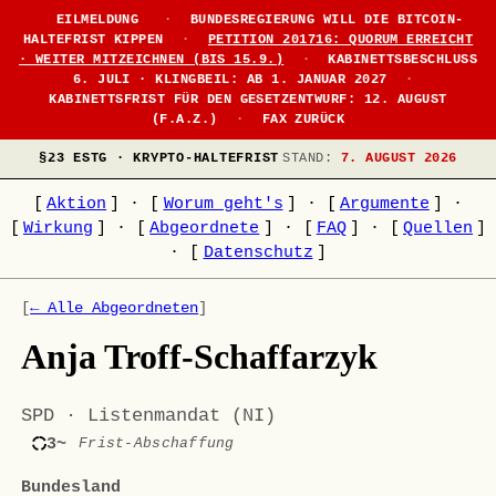
EILMELDUNG
·
BUNDESREGIERUNG WILL DIE BITCOIN-
HALTEFRIST KIPPEN
·
PETITION 201716: QUORUM ERREICHT
· WEITER MITZEICHNEN (BIS 15.9.)
·
KABINETTSBESCHLUSS
6. JULI · KLINGBEIL: AB 1. JANUAR 2027
·
KABINETTSFRIST FÜR DEN GESETZENTWURF: 12. AUGUST
(F.A.Z.)
·
FAX ZURÜCK
§23 ESTG · KRYPTO-HALTEFRIST
STAND:
7. AUGUST 2026
[
Aktion
]
·
[
Worum geht's
]
·
[
Argumente
]
·
[
Wirkung
]
·
[
Abgeordnete
]
·
[
FAQ
]
·
[
Quellen
]
·
[
Datenschutz
]
[
← Alle Abgeordneten
]
Anja Troff-Schaffarzyk
SPD · Listenmandat (NI)
3~
Frist-Abschaffung
Bundesland