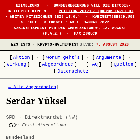
EILMELDUNG
·
BUNDESREGIERUNG WILL DIE BITCOIN-
HALTEFRIST KIPPEN
·
PETITION 201716: QUORUM ERREICHT
· WEITER MITZEICHNEN (BIS 15.9.)
·
KABINETTSBESCHLUSS
6. JULI · KLINGBEIL: AB 1. JANUAR 2027
·
KABINETTSFRIST FÜR DEN GESETZENTWURF: 12. AUGUST
(F.A.Z.)
·
FAX ZURÜCK
§23 ESTG · KRYPTO-HALTEFRIST
STAND:
7. AUGUST 2026
[
Aktion
]
·
[
Worum geht's
]
·
[
Argumente
]
·
[
Wirkung
]
·
[
Abgeordnete
]
·
[
FAQ
]
·
[
Quellen
]
·
[
Datenschutz
]
[
← Alle Abgeordneten
]
Serdar Yüksel
SPD · Direktmandat (NW)
3~
Frist-Abschaffung
Bundesland