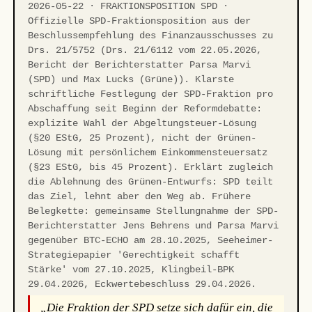
2026-05-22 · FRAKTIONSPOSITION SPD ·
Offizielle SPD-Fraktionsposition aus der
Beschlussempfehlung des Finanzausschusses zu
Drs. 21/5752 (Drs. 21/6112 vom 22.05.2026,
Bericht der Berichterstatter Parsa Marvi
(SPD) und Max Lucks (Grüne)). Klarste
schriftliche Festlegung der SPD-Fraktion pro
Abschaffung seit Beginn der Reformdebatte:
explizite Wahl der Abgeltungsteuer-Lösung
(§20 EStG, 25 Prozent), nicht der Grünen-
Lösung mit persönlichem Einkommensteuersatz
(§23 EStG, bis 45 Prozent). Erklärt zugleich
die Ablehnung des Grünen-Entwurfs: SPD teilt
das Ziel, lehnt aber den Weg ab. Frühere
Belegkette: gemeinsame Stellungnahme der SPD-
Berichterstatter Jens Behrens und Parsa Marvi
gegenüber BTC-ECHO am 28.10.2025, Seeheimer-
Strategiepapier 'Gerechtigkeit schafft
Stärke' vom 27.10.2025, Klingbeil-BPK
29.04.2026, Eckwertebeschluss 29.04.2026.
„Die Fraktion der SPD setze sich dafür ein, die