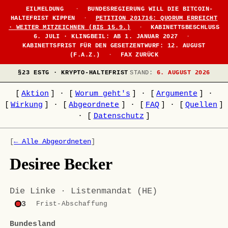
EILMELDUNG
·
BUNDESREGIERUNG WILL DIE BITCOIN-
HALTEFRIST KIPPEN
·
PETITION 201716: QUORUM ERREICHT
· WEITER MITZEICHNEN (BIS 15.9.)
·
KABINETTSBESCHLUSS
6. JULI · KLINGBEIL: AB 1. JANUAR 2027
·
KABINETTSFRIST FÜR DEN GESETZENTWURF: 12. AUGUST
(F.A.Z.)
·
FAX ZURÜCK
§23 ESTG · KRYPTO-HALTEFRIST
STAND:
6. AUGUST 2026
[
Aktion
]
·
[
Worum geht's
]
·
[
Argumente
]
·
[
Wirkung
]
·
[
Abgeordnete
]
·
[
FAQ
]
·
[
Quellen
]
·
[
Datenschutz
]
[
← Alle Abgeordneten
]
Desiree Becker
Die Linke · Listenmandat (HE)
3
Frist-Abschaffung
Bundesland