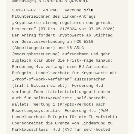
, 3 Zitate aus 3 Quellen).
alle Aussagen)
2026-05-07 · ANTRAG · Wertung
1/10
·
Mitunterzeichner des Linken-Antrags
„Kryptowerte streng regulieren und gerecht
besteuern“ (BT-Drs. 21/5824 vom 07.05.2026).
Der Antrag fordert Kryptowerte ab Stichtag
der Gesetzesverkündung in §20 EStG
(Abgeltungssteuer) und §6 AStG
(Wegzugsbesteuerung) aufzunehmen und geht
zugleich klar über die Frist-Frage hinaus:
Forderung 4.c verlangt eine EU-Aufsichts-
Befugnis, Handelsverbote für Kryptowerte mit
„Proof-of-Work-Verfahren“ auszusprechen
(trifft Bitcoin direkt), Forderung 4.d
verlangt Identitätsfeststellungspflichten
auch für selbstverwaltete „self-hosted“-
Wallets. Wertung 1 (Krypto-Verbot) nach
Bewertungssystematik: Forderung 4.c (PoW-
Handelsverbots-Befugnis für die EU-Aufsicht)
überschreitet die Grenze von Eindämmung zu
Marktausschluss; 4.d (KYC für self-hosted