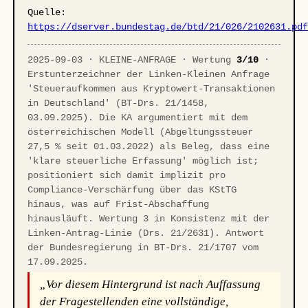
Quelle:
https://dserver.bundestag.de/btd/21/026/2102631.pd
2025-09-03 · KLEINE-ANFRAGE · Wertung
3/10
·
Erstunterzeichner der Linken-Kleinen Anfrage
'Steueraufkommen aus Kryptowert-Transaktionen
in Deutschland' (BT-Drs. 21/1458,
03.09.2025). Die KA argumentiert mit dem
österreichischen Modell (Abgeltungssteuer
27,5 % seit 01.03.2022) als Beleg, dass eine
'klare steuerliche Erfassung' möglich ist;
positioniert sich damit implizit pro
Compliance-Verschärfung über das KStTG
hinaus, was auf Frist-Abschaffung
hinausläuft. Wertung 3 in Konsistenz mit der
Linken-Antrag-Linie (Drs. 21/2631). Antwort
der Bundesregierung in BT-Drs. 21/1707 vom
17.09.2025.
„Vor diesem Hintergrund ist nach Auffassung
der Fragestellenden eine vollständige,