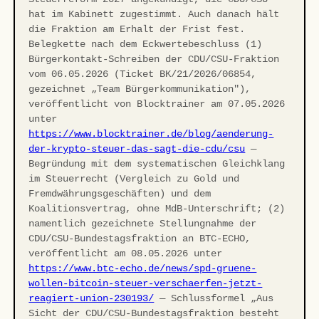
hat im Kabinett zugestimmt. Auch danach hält
die Fraktion am Erhalt der Frist fest.
Belegkette nach dem Eckwertebeschluss (1)
Bürgerkontakt-Schreiben der CDU/CSU-Fraktion
vom 06.05.2026 (Ticket BK/21/2026/06854,
gezeichnet „Team Bürgerkommunikation"),
veröffentlicht von Blocktrainer am 07.05.2026
unter
https://www.blocktrainer.de/blog/aenderung-
der-krypto-steuer-das-sagt-die-cdu/csu
—
Begründung mit dem systematischen Gleichklang
im Steuerrecht (Vergleich zu Gold und
Fremdwährungsgeschäften) und dem
Koalitionsvertrag, ohne MdB-Unterschrift; (2)
namentlich gezeichnete Stellungnahme der
CDU/CSU-Bundestagsfraktion an BTC-ECHO,
veröffentlicht am 08.05.2026 unter
https://www.btc-echo.de/news/spd-gruene-
wollen-bitcoin-steuer-verschaerfen-jetzt-
reagiert-union-230193/
— Schlussformel „Aus
Sicht der CDU/CSU-Bundestagsfraktion besteht