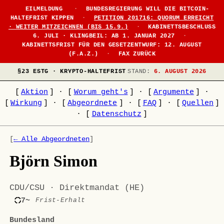
EILMELDUNG
·
BUNDESREGIERUNG WILL DIE BITCOIN-
HALTEFRIST KIPPEN
·
PETITION 201716: QUORUM ERREICHT
· WEITER MITZEICHNEN (BIS 15.9.)
·
KABINETTSBESCHLUSS
6. JULI · KLINGBEIL: AB 1. JANUAR 2027
·
KABINETTSFRIST FÜR DEN GESETZENTWURF: 12. AUGUST
(F.A.Z.)
·
FAX ZURÜCK
§23 ESTG · KRYPTO-HALTEFRIST
STAND:
6. AUGUST 2026
[
Aktion
]
·
[
Worum geht's
]
·
[
Argumente
]
·
[
Wirkung
]
·
[
Abgeordnete
]
·
[
FAQ
]
·
[
Quellen
]
·
[
Datenschutz
]
[
← Alle Abgeordneten
]
Björn Simon
CDU/CSU · Direktmandat (HE)
7~
Frist-Erhalt
Bundesland