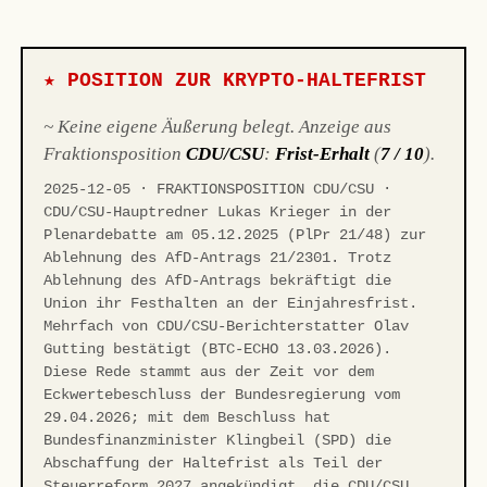
★ POSITION ZUR KRYPTO-HALTEFRIST
~ Keine eigene Äußerung belegt. Anzeige aus
Fraktionsposition
CDU/CSU
:
Frist-Erhalt
(
7 / 10
).
2025-12-05 · FRAKTIONSPOSITION CDU/CSU ·
CDU/CSU-Hauptredner Lukas Krieger in der
Plenardebatte am 05.12.2025 (PlPr 21/48) zur
Ablehnung des AfD-Antrags 21/2301. Trotz
Ablehnung des AfD-Antrags bekräftigt die
Union ihr Festhalten an der Einjahresfrist.
Mehrfach von CDU/CSU-Berichterstatter Olav
Gutting bestätigt (BTC-ECHO 13.03.2026).
Diese Rede stammt aus der Zeit vor dem
Eckwertebeschluss der Bundesregierung vom
29.04.2026; mit dem Beschluss hat
Bundesfinanzminister Klingbeil (SPD) die
Abschaffung der Haltefrist als Teil der
Steuerreform 2027 angekündigt, die CDU/CSU