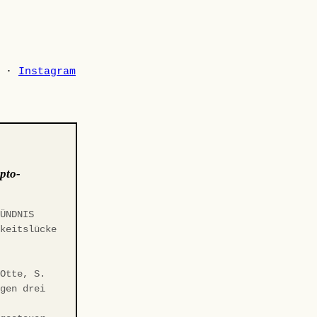
·
Instagram
pto-
BÜNDNIS
gkeitslücke
t
 Otte, S.
egen drei