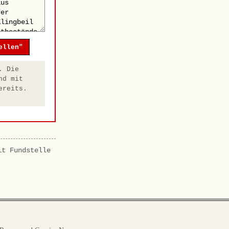
ellen"
. Die
nd mit
ereits.
it Fundstelle