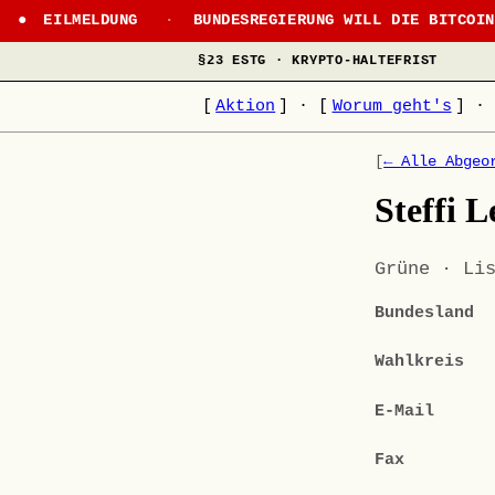
EILMELDUNG
·
BUNDESREGIERUNG WILL DIE BITCOI
§23 ESTG · KRYPTO-HALTEFRIST
[
Aktion
]
·
[
Worum geht's
]
·
[
← Alle Abgeo
Steffi 
Grüne · Li
Bundesland
Wahlkreis
E-Mail
Fax