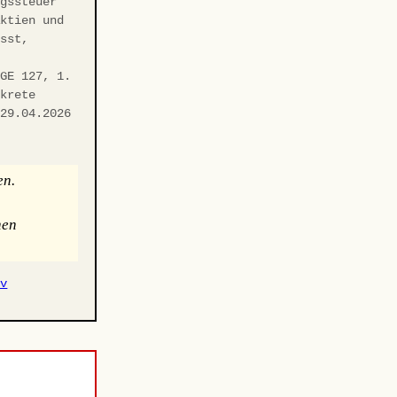
ngssteuer
Aktien und
asst,
fGE 127, 1.
nkrete
 29.04.2026
f
en.
hen
iv