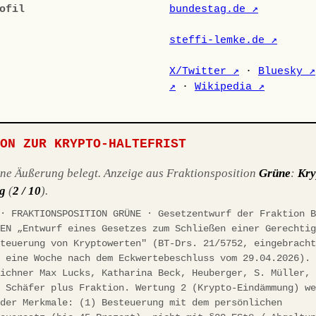
ofil
bundestag.de ↗
steffi-lemke.de ↗
X/Twitter ↗
·
Bluesky ↗
↗
·
Wikipedia ↗
ION ZUR KRYPTO-HALTEFRIST
ene Äußerung belegt. Anzeige aus Fraktionsposition
Grüne
:
Kry
g
(
2 / 10
).
 · FRAKTIONSPOSITION GRÜNE · Gesetzentwurf der Fraktion 
NEN „Entwurf eines Gesetzes zum Schließen einer Gerechti
steuerung von Kryptowerten" (BT-Drs. 21/5752, eingebrach
, eine Woche nach dem Eckwertebeschluss vom 29.04.2026).
eichner Max Lucks, Katharina Beck, Heuberger, S. Müller,
. Schäfer plus Fraktion. Wertung 2 (Krypto-Eindämmung) w
nder Merkmale: (1) Besteuerung mit dem persönlichen