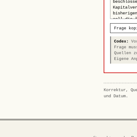
Frage kop
Codex:
Vor
Frage mus
Quellen z
Eigene An
Korrektur, Qu
und Datum.