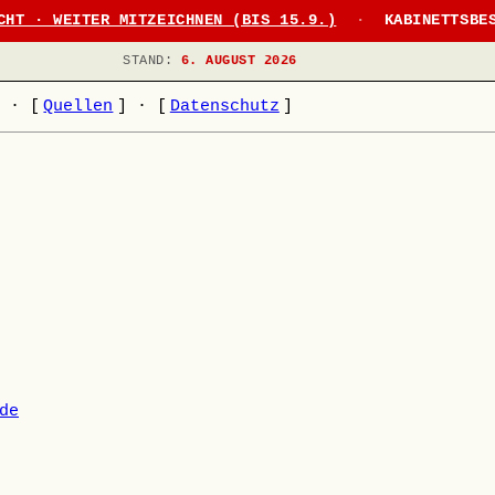
CHT · WEITER MITZEICHNEN (BIS 15.9.)
·
KABINETTSBE
STAND:
6. AUGUST 2026
]
·
[
Quellen
]
·
[
Datenschutz
]
de