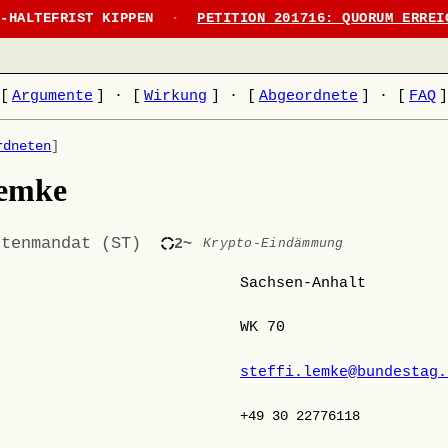
N-HALTEFRIST KIPPEN
·
PETITION 201716: QUORUM ERREI
[
Argumente
]
·
[
Wirkung
]
·
[
Abgeordnete
]
·
[
FAQ
rdneten
]
Lemke
stenmandat (ST)
2~
Krypto-Eindämmung
Sachsen-Anhalt
WK 70
steffi.lemke@bundestag.
+49 30 22776118