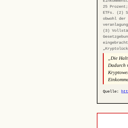
Einkommens
25 Prozent
ETFs. (2) 
obwohl der
veranlagun
(3) Vollst
Gesetzgebu
eingebrach
„Kryptolüc
„Die Halt
Dadurch w
Kryptower
Einkommen
Quelle:
ht