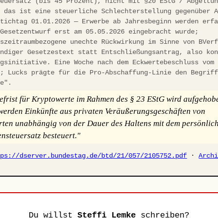
teuersatz (bis 45 Prozent), nicht mit §20 EStG / Abgeltu
; das ist eine steuerliche Schlechterstellung gegenüber 
Stichtag 01.01.2026 — Erwerbe ab Jahresbeginn werden erf
 Gesetzentwurf erst am 05.05.2026 eingebracht wurde;
gszeitraumbezogene unechte Rückwirkung im Sinne von BVer
ändiger Gesetzestext statt Entschließungsantrag, also ko
ngsinitiative. Eine Woche nach dem Eckwertebeschluss vom
t; Lucks prägte für die Pro-Abschaffung-Linie den Begrif
ke".
efrist für Kryptowerte im Rahmen des § 23 EStG wird aufgehob
erden Einkünfte aus privaten Veräußerungsgeschäften von
ten unabhängig von der Dauer des Haltens mit dem persönlic
steuersatz besteuert."
tps://dserver.bundestag.de/btd/21/057/2105752.pdf
·
Arch
Du willst
Steffi Lemke
schreiben?