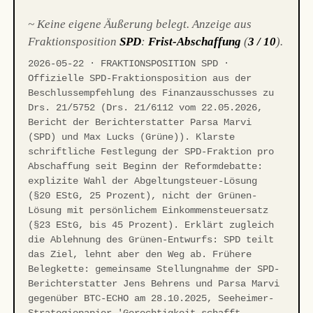
~ Keine eigene Äußerung belegt. Anzeige aus
Fraktionsposition
SPD
:
Frist-Abschaffung
(
3 / 10
).
2026-05-22 · FRAKTIONSPOSITION SPD ·
Offizielle SPD-Fraktionsposition aus der
Beschlussempfehlung des Finanzausschusses zu
Drs. 21/5752 (Drs. 21/6112 vom 22.05.2026,
Bericht der Berichterstatter Parsa Marvi
(SPD) und Max Lucks (Grüne)). Klarste
schriftliche Festlegung der SPD-Fraktion pro
Abschaffung seit Beginn der Reformdebatte:
explizite Wahl der Abgeltungsteuer-Lösung
(§20 EStG, 25 Prozent), nicht der Grünen-
Lösung mit persönlichem Einkommensteuersatz
(§23 EStG, bis 45 Prozent). Erklärt zugleich
die Ablehnung des Grünen-Entwurfs: SPD teilt
das Ziel, lehnt aber den Weg ab. Frühere
Belegkette: gemeinsame Stellungnahme der SPD-
Berichterstatter Jens Behrens und Parsa Marvi
gegenüber BTC-ECHO am 28.10.2025, Seeheimer-