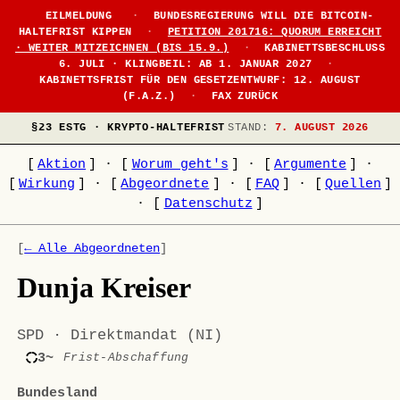
EILMELDUNG
·
BUNDESREGIERUNG WILL DIE BITCOIN-
HALTEFRIST KIPPEN
·
PETITION 201716: QUORUM ERREICHT
· WEITER MITZEICHNEN (BIS 15.9.)
·
KABINETTSBESCHLUSS
6. JULI · KLINGBEIL: AB 1. JANUAR 2027
·
KABINETTSFRIST FÜR DEN GESETZENTWURF: 12. AUGUST
(F.A.Z.)
·
FAX ZURÜCK
§23 ESTG · KRYPTO-HALTEFRIST
STAND:
7. AUGUST 2026
[
Aktion
]
·
[
Worum geht's
]
·
[
Argumente
]
·
[
Wirkung
]
·
[
Abgeordnete
]
·
[
FAQ
]
·
[
Quellen
]
·
[
Datenschutz
]
[
← Alle Abgeordneten
]
Dunja Kreiser
SPD · Direktmandat (NI)
3~
Frist-Abschaffung
Bundesland