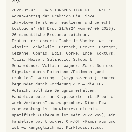
10
).
2026-05-07 · FRAKTIONSPOSITION DIE LINKE ·
Vorab-Antrag der Fraktion Die Linke
„Kryptowerte streng regulieren und gerecht
besteuern" (BT-Drs. 21/5824 vom 07.05.2026).
20 namentliche Erstunterzeichner:
Erstunterzeichnerin Isabelle Vandre, weiter
Wissler, Achelwilm, Bartsch, Becker, Böttger,
Cezanne, Conrad, Edis, Görke, Ince, Köktürk,
Mazzi, Meiser, Salihović, Schubert,
Schwerdtner, Vollath, Wagner, Zerr; Schluss-
Signatur durch Reichinnek/Pellmann „und
Fraktion". Wertung 1 (Krypto-Verbot) tragend
begründet durch Forderung 4.c — die EU-
Aufsicht soll die Befugnis erhalten,
Handelsverbote für Kryptowerte mit „Proof-of-
Work-Verfahren" auszusprechen. Diese PoW-
Beschränkung ist im Klartext Bitcoin-
spezifisch (Ethereum ist seit 2022 PoS); ein
Handelsverbot trocknet On-/Off-Ramps aus und
ist wirkungsgleich mit Marktausschluss.