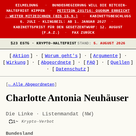
EILMELDUNG
·
BUNDESREGIERUNG WILL DIE BITCOIN-
HALTEFRIST KIPPEN
·
PETITION 201716: QUORUM ERREICHT
· WEITER MITZEICHNEN (BIS 15.9.)
·
KABINETTSBESCHLUSS
6. JULI · KLINGBEIL: AB 1. JANUAR 2027
·
KABINETTSFRIST FÜR DEN GESETZENTWURF: 12. AUGUST
(F.A.Z.)
·
FAX ZURÜCK
§23 ESTG · KRYPTO-HALTEFRIST
STAND:
5. AUGUST 2026
[
Aktion
]
·
[
Worum geht's
]
·
[
Argumente
]
·
[
Wirkung
]
·
[
Abgeordnete
]
·
[
FAQ
]
·
[
Quellen
]
·
[
Datenschutz
]
[
← Alle Abgeordneten
]
Charlotte Antonia Neuhäuser
Die Linke · Listenmandat (NW)
1~
Krypto-Verbot
Bundesland