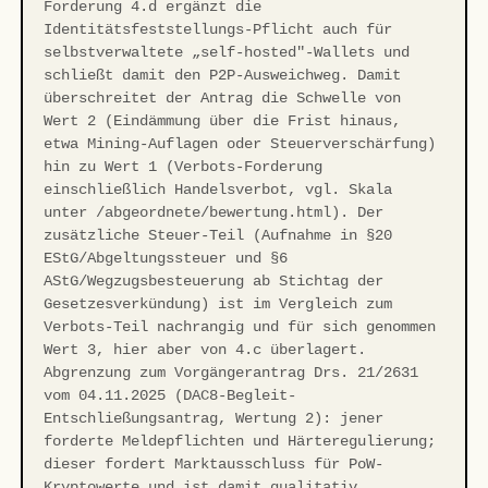
Forderung 4.d ergänzt die
Identitätsfeststellungs-Pflicht auch für
selbstverwaltete „self-hosted"-Wallets und
schließt damit den P2P-Ausweichweg. Damit
überschreitet der Antrag die Schwelle von
Wert 2 (Eindämmung über die Frist hinaus,
etwa Mining-Auflagen oder Steuerverschärfung)
hin zu Wert 1 (Verbots-Forderung
einschließlich Handelsverbot, vgl. Skala
unter /abgeordnete/bewertung.html). Der
zusätzliche Steuer-Teil (Aufnahme in §20
EStG/Abgeltungssteuer und §6
AStG/Wegzugsbesteuerung ab Stichtag der
Gesetzesverkündung) ist im Vergleich zum
Verbots-Teil nachrangig und für sich genommen
Wert 3, hier aber von 4.c überlagert.
Abgrenzung zum Vorgängerantrag Drs. 21/2631
vom 04.11.2025 (DAC8-Begleit-
Entschließungsantrag, Wertung 2): jener
forderte Meldepflichten und Härteregulierung;
dieser fordert Marktausschluss für PoW-
Kryptowerte und ist damit qualitativ