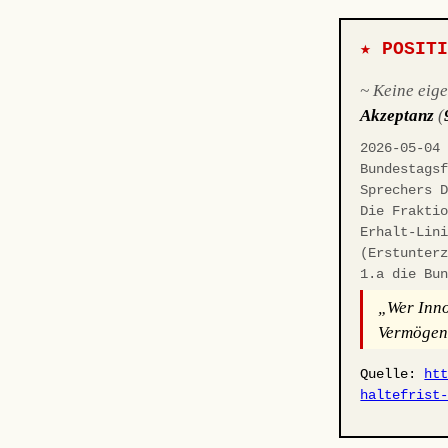
★ POSIT
~ Keine eig
Akzeptanz
(
2026-05-04
Bundestags
Sprechers 
Die Frakti
Erhalt-Lin
(Erstunter
1.a die Bu
„Wer Inno
Vermögens
Quelle:
ht
haltefrist