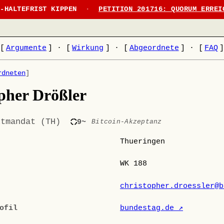
N-HALTEFRIST KIPPEN
·
PETITION 201716: QUORUM ERREI
[
Argumente
]
·
[
Wirkung
]
·
[
Abgeordnete
]
·
[
FAQ
rdneten
]
pher Drößler
ktmandat (TH)
9~
Bitcoin-Akzeptanz
Thueringen
WK 188
christopher.droessler@b
ofil
bundestag.de ↗