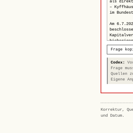
Frage kop
Codex:
Vor
Frage mus
Quellen z
Eigene An
Korrektur, Qu
und Datum.