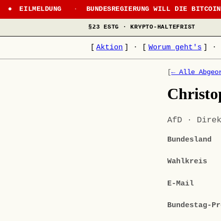
EILMELDUNG
·
BUNDESREGIERUNG WILL DIE BITCOI
§23 ESTG · KRYPTO-HALTEFRIST
[
Aktion
]
·
[
Worum geht's
]
·
[
← Alle Abgeo
Christo
AfD · Dire
Bundesland
Wahlkreis
E-Mail
Bundestag-Pr