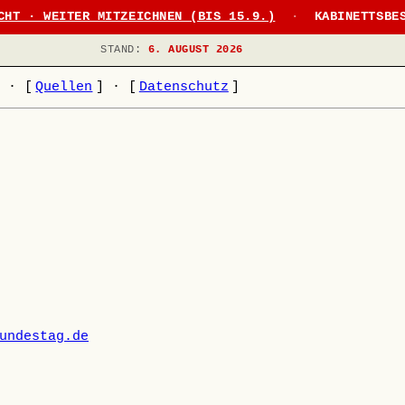
CHT · WEITER MITZEICHNEN (BIS 15.9.)
·
KABINETTSBE
STAND:
6. AUGUST 2026
]
·
[
Quellen
]
·
[
Datenschutz
]
undestag.de