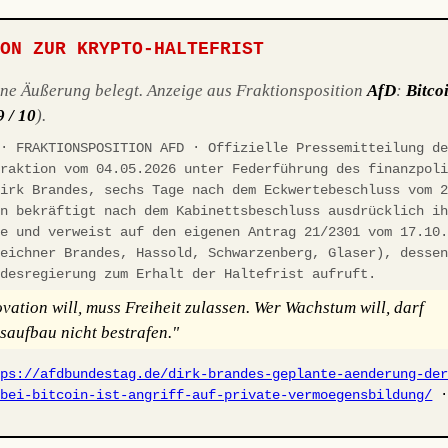
ION ZUR KRYPTO-HALTEFRIST
ene Äußerung belegt. Anzeige aus Fraktionsposition
AfD
:
Bitco
9 / 10
).
 · FRAKTIONSPOSITION AFD · Offizielle Pressemitteilung d
fraktion vom 04.05.2026 unter Federführung des finanzpol
Dirk Brandes, sechs Tage nach dem Eckwertebeschluss vom 
on bekräftigt nach dem Kabinettsbeschluss ausdrücklich i
ie und verweist auf den eigenen Antrag 21/2301 vom 17.10
zeichner Brandes, Hassold, Schwarzenberg, Glaser), desse
ndesregierung zum Erhalt der Haltefrist aufruft.
vation will, muss Freiheit zulassen. Wer Wachstum will, darf
aufbau nicht bestrafen."
tps://afdbundestag.de/dirk-brandes-geplante-aenderung-de
-bei-bitcoin-ist-angriff-auf-private-vermoegensbildung/