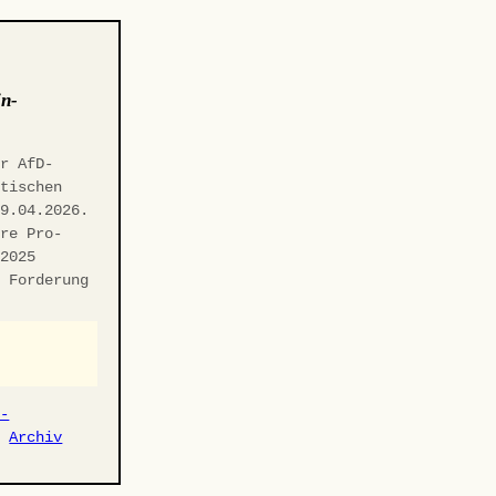
in-
er AfD-
itischen
29.04.2026.
hre Pro-
.2025
n Forderung
r-
·
Archiv