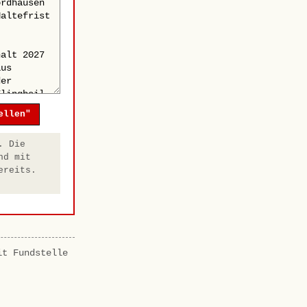
ellen"
. Die
nd mit
ereits.
it Fundstelle