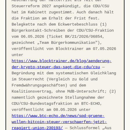
Steuerreform 2027 angekündigt, die CDU/CSU
hat im Kabinett zugestimmt. Auch danach hält
die Fraktion am Erhalt der Frist fest.
Belegkette nach dem Eckwertebeschluss (1)
Bürgerkontakt-Schreiben der CDU/CSU-Fraktion
vom 06.05.2026 (Ticket BK/21/2026/06854,
gezeichnet „Team Bürgerkommunikation"),
veröffentlicht von Blocktrainer am 07.05.2026
unter
https://www.blocktrainer.de/blog/aenderung-
der-krypto-steuer-das-sagt-die-cdu/csu
—
Begründung mit dem systematischen Gleichklang
im Steuerrecht (Vergleich zu Gold und
Fremdwährungsgeschäften) und dem
Koalitionsvertrag, ohne MdB-Unterschrift; (2)
namentlich gezeichnete Stellungnahme der
CDU/CSU-Bundestagsfraktion an BTC-ECHO,
veröffentlicht am 08.05.2026 unter
https://www.btc-echo.de/news/spd-gruene-
wollen-bitcoin-steuer-verschaerfen-jetzt-
reagiert-union-230193/
— Schlussformel „Aus