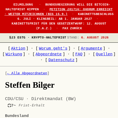
EILMELDUNG
·
BUNDESREGIERUNG WILL DIE BITCOIN-
HALTEFRIST KIPPEN
·
PETITION 201716: QUORUM ERREICHT
· WEITER MITZEICHNEN (BIS 15.9.)
·
KABINETTSBESCHLUSS
6. JULI · KLINGBEIL: AB 1. JANUAR 2027
·
KABINETTSFRIST FÜR DEN GESETZENTWURF: 12. AUGUST
(F.A.Z.)
·
FAX ZURÜCK
§23 ESTG · KRYPTO-HALTEFRIST
STAND:
6. AUGUST 2026
[
Aktion
]
·
[
Worum geht's
]
·
[
Argumente
]
·
[
Wirkung
]
·
[
Abgeordnete
]
·
[
FAQ
]
·
[
Quellen
]
·
[
Datenschutz
]
[
← Alle Abgeordneten
]
Steffen Bilger
CDU/CSU · Direktmandat (BW)
7~
Frist-Erhalt
Bundesland