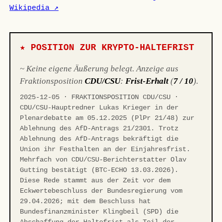
Wikipedia ↗
★ POSITION ZUR KRYPTO-HALTEFRIST
~ Keine eigene Äußerung belegt. Anzeige aus
Fraktionsposition
CDU/CSU
:
Frist-Erhalt
(
7 / 10
).
2025-12-05 · FRAKTIONSPOSITION CDU/CSU ·
CDU/CSU-Hauptredner Lukas Krieger in der
Plenardebatte am 05.12.2025 (PlPr 21/48) zur
Ablehnung des AfD-Antrags 21/2301. Trotz
Ablehnung des AfD-Antrags bekräftigt die
Union ihr Festhalten an der Einjahresfrist.
Mehrfach von CDU/CSU-Berichterstatter Olav
Gutting bestätigt (BTC-ECHO 13.03.2026).
Diese Rede stammt aus der Zeit vor dem
Eckwertebeschluss der Bundesregierung vom
29.04.2026; mit dem Beschluss hat
Bundesfinanzminister Klingbeil (SPD) die
Abschaffung der Haltefrist als Teil der