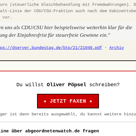
Euro (steuerliche Gleichbehandlung mit Fremdwährungen). 
halt-Linie der CDU/CSU-Fraktion auch nach dem Kabinettsb
h vor.
en uns als CDU/CSU hier beispielsweise weiterhin klar für die
ung der Einjahresfrist für steuerfreie Gewinne ein."
tps://dserver.bundestag.de/btp/21/21048.pdf
·
Archiv
Du willst
Oliver Pöpsel
schreiben?
★ JETZT FAXEN ★
ger ist dann bereits ausgewählt, du kannst weitere hinzu
line über abgeordnetenwatch.de fragen