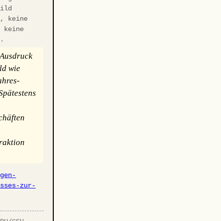
mild
t, keine
d keine
).
t Ausdruck
ld wie
ahres-
Spätestens
chäften
raktion
agen-
usses-zur-