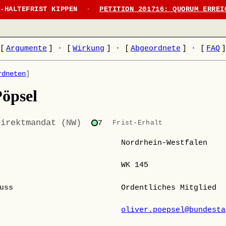
N-HALTEFRIST KIPPEN
·
PETITION 201716: QUORUM ERREI
[
Argumente
]
·
[
Wirkung
]
·
[
Abgeordnete
]
·
[
FAQ
rdneten
]
Pöpsel
Direktmandat (NW)
7
Frist-Erhalt
Nordrhein-Westfalen
WK 145
uss
Ordentliches Mitglied
oliver.poepsel@bundesta