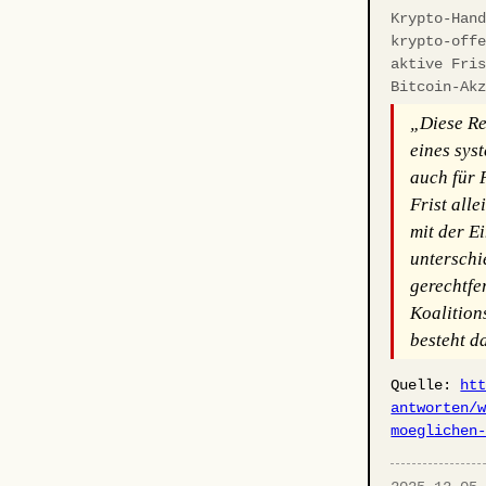
Krypto-Han
krypto-off
aktive Fri
Bitcoin-Ak
„Diese Re
eines sys
auch für 
Frist all
mit der E
unterschi
gerechtfe
Koalition
besteht d
Quelle:
ht
antworten/
moeglichen