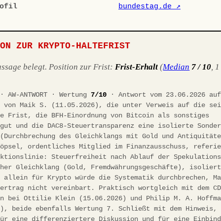
ofil
bundestag.de ↗
ION ZUR KRYPTO-HALTEFRIST
sage belegt. Position zur Frist:
Frist-Erhalt
(
Median
7 / 10
, 1
 · AW-ANTWORT · Wertung
7/10
· Antwort vom 23.06.2026 auf
e von Maik S. (11.05.2026), die unter Verweis auf die se
te Frist, die BFH-Einordnung von Bitcoin als sonstiges
sgut und die DAC8-Steuertransparenz eine isolierte Sonde
 (Durchbrechung des Gleichklangs mit Gold und Antiquität
Pöpsel, ordentliches Mitglied im Finanzausschuss, referi
aktionslinie: Steuerfreiheit nach Ablauf der Spekulation
cher Gleichklang (Gold, Fremdwährungsgeschäfte), isolier
g allein für Krypto würde die Systematik durchbrechen, M
vertrag nicht vereinbart. Praktisch wortgleich mit dem C
in bei Ottilie Klein (15.06.2026) und Philip M. A. Hoffm
6), beide ebenfalls Wertung 7. Schließt mit dem Hinweis,
für eine differenziertere Diskussion und für eine Einbin