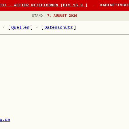
CHT · WEITER MITZEICHNEN (BIS 15.9.)
·
KABINETTSBE
STAND:
7. AUGUST 2026
]
·
[
Quellen
]
·
[
Datenschutz
]
g.de