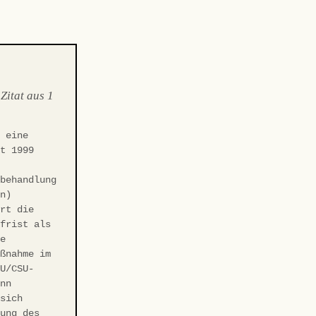
 Zitat aus 1
 eine
it 1999
rbehandlung
en)
ert die
sfrist als
te
aßnahme im
DU/CSU-
ann
 sich
dung des