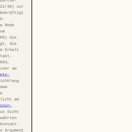
DU/CSU-
 21/48) zur
 bekräftigt
SU-
se Rede
vom
SPD) die
igt, die
am Erhalt
ntakt-
6854,
ainer am
ypto-
ichklang
 dem
te
tlicht am
tcoin-
us Sicht
ewährten
rkontakt-
es Argument