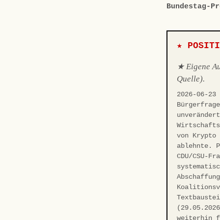
Bundestag-Pr
★ POSIT
★ Eigene Aus
Quelle).
2026-06-23
Bürgerfrag
unveränder
Wirtschaft
von Krypto
ablehnte. 
CDU/CSU-Fr
systematis
Abschaffun
Koalitions
Textbauste
(29.05.202
weiterhin 