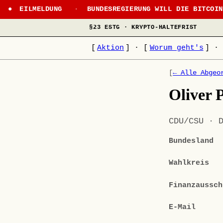
EILMELDUNG
·
BUNDESREGIERUNG WILL DIE BITCOI
§23 ESTG · KRYPTO-HALTEFRIST
[
Aktion
]
·
[
Worum geht's
]
·
[
← Alle Abgeo
Oliver 
CDU/CSU · 
Bundesland
Wahlkreis
Finanzaussch
E-Mail