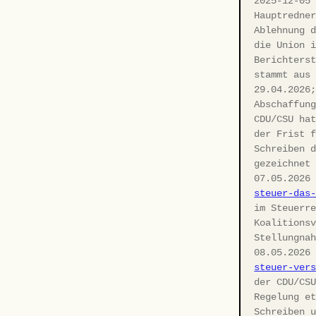
2025-12-05
Hauptredne
Ablehnung 
die Union 
Berichters
stammt aus
29.04.2026
Abschaffun
CDU/CSU ha
der Frist 
Schreiben 
gezeichnet
07.05.2026
steuer-das
im Steuerr
Koalitions
Stellungna
08.05.2026
steuer-ver
der CDU/CS
Regelung e
Schreiben 