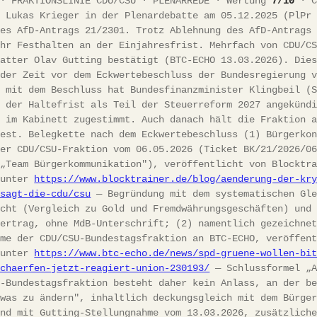
 · FRAKTIONSLINIE CDU/CSU · PLENARREDE · Wertung
7/10
· C
r Lukas Krieger in der Plenardebatte am 05.12.2025 (PlPr
des AfD-Antrags 21/2301. Trotz Ablehnung des AfD-Antrags
ihr Festhalten an der Einjahresfrist. Mehrfach von CDU/C
tatter Olav Gutting bestätigt (BTC-ECHO 13.03.2026). Die
 der Zeit vor dem Eckwertebeschluss der Bundesregierung 
; mit dem Beschluss hat Bundesfinanzminister Klingbeil (
g der Haltefrist als Teil der Steuerreform 2027 angekünd
t im Kabinett zugestimmt. Auch danach hält die Fraktion 
fest. Belegkette nach dem Eckwertebeschluss (1) Bürgerko
der CDU/CSU-Fraktion vom 06.05.2026 (Ticket BK/21/2026/0
 „Team Bürgerkommunikation"), veröffentlicht von Blocktr
 unter
https://www.blocktrainer.de/blog/aenderung-der-kr
-sagt-die-cdu/csu
— Begründung mit dem systematischen Gle
echt (Vergleich zu Gold und Fremdwährungsgeschäften) und
vertrag, ohne MdB-Unterschrift; (2) namentlich gezeichne
hme der CDU/CSU-Bundestagsfraktion an BTC-ECHO, veröffen
 unter
https://www.btc-echo.de/news/spd-gruene-wollen-bi
schaerfen-jetzt-reagiert-union-230193/
— Schlussformel „A
U-Bundestagsfraktion besteht daher kein Anlass, an der b
twas zu ändern", inhaltlich deckungsgleich mit dem Bürge
und mit Gutting-Stellungnahme vom 13.03.2026, zusätzlich