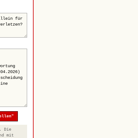
ellen"
. Die
nd mit