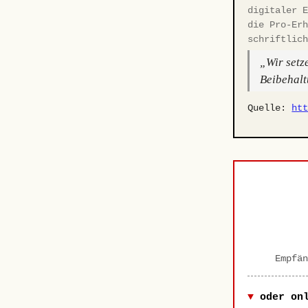
digitaler 
die Pro-Er
schriftlic
„Wir setz
Beibehalt
Quelle:
ht
Empfän
oder on