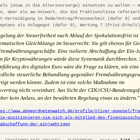
dels (etwa in die Altersvorsorge) einsetzen zu wollen — 
en, aber als aw-Antwort, die die Fraktionslinie referier
st-Verteidigung in Rede/Antrag/Pressearbeit (dafür 8) un
zeptanz als Anlagegut (dafür 9). Wertung 7 (Frist-Erhalt
gelung der Steuerfreiheit nach Ablauf der Spekulationsfrist is
tematischen Gleichklangs im Steuerrecht: Sie gilt ebenso für Go
Fremdwährungsgeschäfte. Eine isolierte Abschaffung der Ein-J
ein für Kryptowährungen würde diese Systematik durchbrechen. 
inführung des digitalen Euro wäre die Frage zu klären, wie eine
edliche steuerliche Behandlung gegenüber Fremdwährungsges
rtigt werden könnte. Zudem ist eine solche Maßnahme im
svertrag nicht vereinbart. Aus Sicht der CDU/CSU-Bundestagsf
aher kein Anlass, an der bewährten Regelung etwas zu ändern."
tps://www.abgeordnetenwatch.de/profile/oliver-poepsel/fr
wie-positionieren-sie-sich-als-mitglied-des-finanzaussch
-abschaffung-der-einjaehrigen