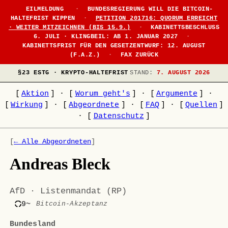
EILMELDUNG
·
BUNDESREGIERUNG WILL DIE BITCOIN-
HALTEFRIST KIPPEN
·
PETITION 201716: QUORUM ERREICHT
· WEITER MITZEICHNEN (BIS 15.9.)
·
KABINETTSBESCHLUSS
6. JULI · KLINGBEIL: AB 1. JANUAR 2027
·
KABINETTSFRIST FÜR DEN GESETZENTWURF: 12. AUGUST
(F.A.Z.)
·
FAX ZURÜCK
§23 ESTG · KRYPTO-HALTEFRIST
STAND:
7. AUGUST 2026
[
Aktion
]
·
[
Worum geht's
]
·
[
Argumente
]
·
[
Wirkung
]
·
[
Abgeordnete
]
·
[
FAQ
]
·
[
Quellen
]
·
[
Datenschutz
]
[
← Alle Abgeordneten
]
Andreas Bleck
AfD · Listenmandat (RP)
9~
Bitcoin-Akzeptanz
Bundesland