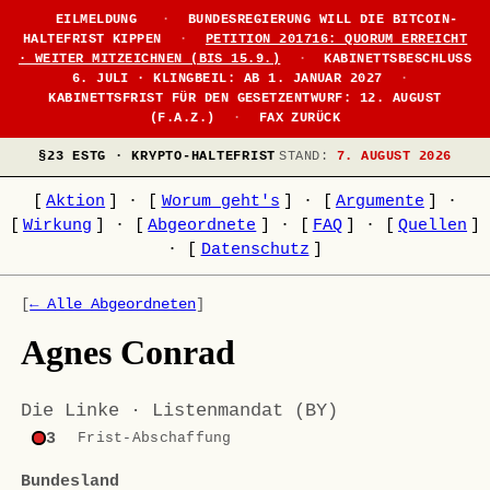
EILMELDUNG
·
BUNDESREGIERUNG WILL DIE BITCOIN-
HALTEFRIST KIPPEN
·
PETITION 201716: QUORUM ERREICHT
· WEITER MITZEICHNEN (BIS 15.9.)
·
KABINETTSBESCHLUSS
6. JULI · KLINGBEIL: AB 1. JANUAR 2027
·
KABINETTSFRIST FÜR DEN GESETZENTWURF: 12. AUGUST
(F.A.Z.)
·
FAX ZURÜCK
§23 ESTG · KRYPTO-HALTEFRIST
STAND:
7. AUGUST 2026
[
Aktion
]
·
[
Worum geht's
]
·
[
Argumente
]
·
[
Wirkung
]
·
[
Abgeordnete
]
·
[
FAQ
]
·
[
Quellen
]
·
[
Datenschutz
]
[
← Alle Abgeordneten
]
Agnes Conrad
Die Linke · Listenmandat (BY)
3
Frist-Abschaffung
Bundesland