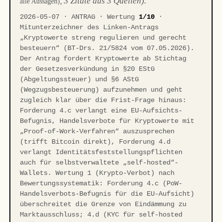
, 3 Zitate aus 3 Quellen).
alle Aussagen)
2026-05-07 · ANTRAG · Wertung
1/10
·
Mitunterzeichner des Linken-Antrags
„Kryptowerte streng regulieren und gerecht
besteuern“ (BT-Drs. 21/5824 vom 07.05.2026).
Der Antrag fordert Kryptowerte ab Stichtag
der Gesetzesverkündung in §20 EStG
(Abgeltungssteuer) und §6 AStG
(Wegzugsbesteuerung) aufzunehmen und geht
zugleich klar über die Frist-Frage hinaus:
Forderung 4.c verlangt eine EU-Aufsichts-
Befugnis, Handelsverbote für Kryptowerte mit
„Proof-of-Work-Verfahren“ auszusprechen
(trifft Bitcoin direkt), Forderung 4.d
verlangt Identitätsfeststellungspflichten
auch für selbstverwaltete „self-hosted“-
Wallets. Wertung 1 (Krypto-Verbot) nach
Bewertungssystematik: Forderung 4.c (PoW-
Handelsverbots-Befugnis für die EU-Aufsicht)
überschreitet die Grenze von Eindämmung zu
Marktausschluss; 4.d (KYC für self-hosted