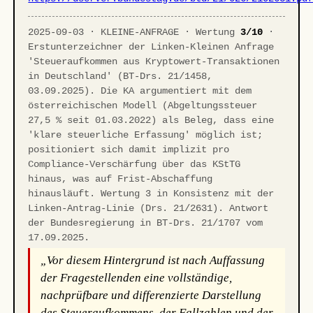
2025-09-03 · KLEINE-ANFRAGE · Wertung
3/10
·
Erstunterzeichner der Linken-Kleinen Anfrage
'Steueraufkommen aus Kryptowert-Transaktionen
in Deutschland' (BT-Drs. 21/1458,
03.09.2025). Die KA argumentiert mit dem
österreichischen Modell (Abgeltungssteuer
27,5 % seit 01.03.2022) als Beleg, dass eine
'klare steuerliche Erfassung' möglich ist;
positioniert sich damit implizit pro
Compliance-Verschärfung über das KStTG
hinaus, was auf Frist-Abschaffung
hinausläuft. Wertung 3 in Konsistenz mit der
Linken-Antrag-Linie (Drs. 21/2631). Antwort
der Bundesregierung in BT-Drs. 21/1707 vom
17.09.2025.
„Vor diesem Hintergrund ist nach Auffassung
der Fragestellenden eine vollständige,
nachprüfbare und differenzierte Darstellung
des Steueraufkommens, der Fallzahlen und der