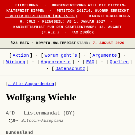
EILMELDUNG
·
BUNDESREGIERUNG WILL DIE BITCOIN-
HALTEFRIST KIPPEN
·
PETITION 201716: QUORUM ERREICHT
· WEITER MITZEICHNEN (BIS 15.9.)
·
KABINETTSBESCHLUSS
6. JULI · KLINGBEIL: AB 1. JANUAR 2027
·
KABINETTSFRIST FÜR DEN GESETZENTWURF: 12. AUGUST
(F.A.Z.)
·
FAX ZURÜCK
§23 ESTG · KRYPTO-HALTEFRIST
STAND:
7. AUGUST 2026
[
Aktion
]
·
[
Worum geht's
]
·
[
Argumente
]
·
[
Wirkung
]
·
[
Abgeordnete
]
·
[
FAQ
]
·
[
Quellen
]
·
[
Datenschutz
]
[
← Alle Abgeordneten
]
Wolfgang Wiehle
AfD · Listenmandat (BY)
9~
Bitcoin-Akzeptanz
Bundesland