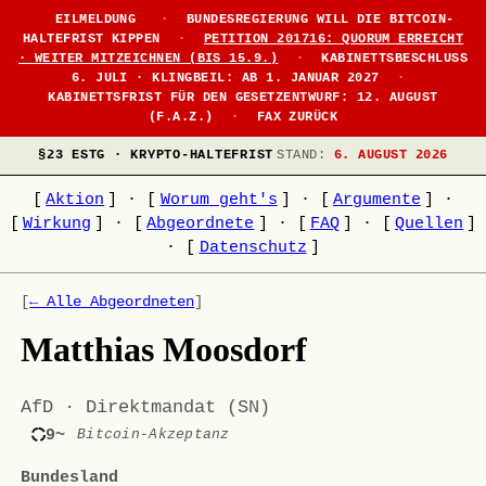
EILMELDUNG
·
BUNDESREGIERUNG WILL DIE BITCOIN-
HALTEFRIST KIPPEN
·
PETITION 201716: QUORUM ERREICHT
· WEITER MITZEICHNEN (BIS 15.9.)
·
KABINETTSBESCHLUSS
6. JULI · KLINGBEIL: AB 1. JANUAR 2027
·
KABINETTSFRIST FÜR DEN GESETZENTWURF: 12. AUGUST
(F.A.Z.)
·
FAX ZURÜCK
§23 ESTG · KRYPTO-HALTEFRIST
STAND:
6. AUGUST 2026
[
Aktion
]
·
[
Worum geht's
]
·
[
Argumente
]
·
[
Wirkung
]
·
[
Abgeordnete
]
·
[
FAQ
]
·
[
Quellen
]
·
[
Datenschutz
]
[
← Alle Abgeordneten
]
Matthias Moosdorf
AfD · Direktmandat (SN)
9~
Bitcoin-Akzeptanz
Bundesland