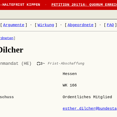
N-HALTEFRIST KIPPEN
·
PETITION 201716: QUORUM ERREI
[
Argumente
]
·
[
Wirkung
]
·
[
Abgeordnete
]
·
[
FAQ
rdneten
]
Dilcher
enmandat (HE)
3~
Frist-Abschaffung
Hessen
WK 166
schuss
Ordentliches Mitglied
esther.dilcher@bundesta