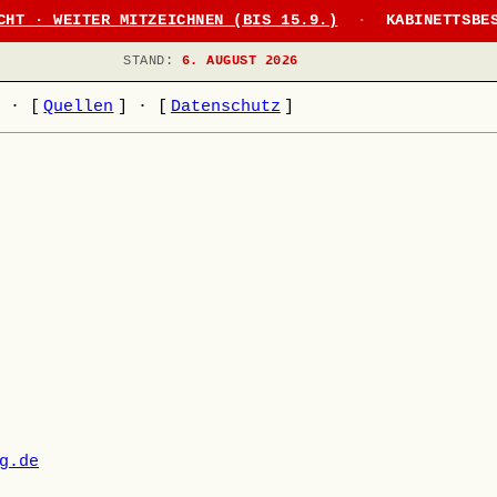
CHT · WEITER MITZEICHNEN (BIS 15.9.)
·
KABINETTSBE
STAND:
6. AUGUST 2026
]
·
[
Quellen
]
·
[
Datenschutz
]
g.de