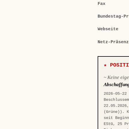
Fax
Bundestag-Pr
Webseite
Netz-Präsenz
★ POSIT
~ Keine eig
Abschaffun
2026-05-22
Beschlusse
22.05.2026
(Grüne)). 
seit Begin
EStG, 25 P