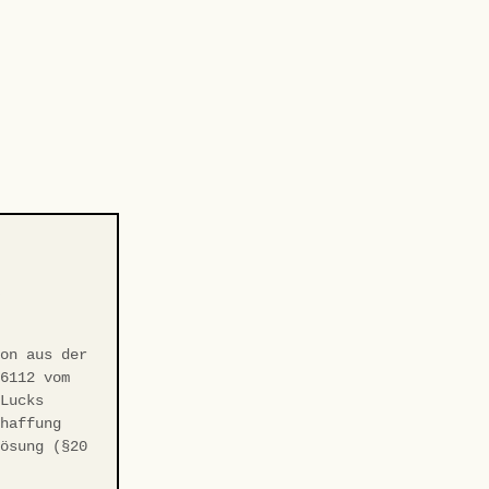
-
ion aus der
/6112 vom
 Lucks
chaffung
Lösung (§20