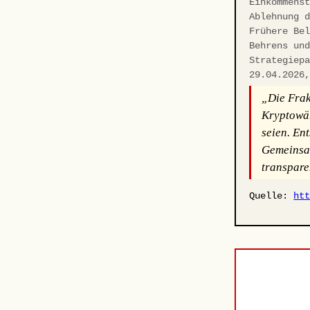
Einkommens
Ablehnung 
Frühere Be
Behrens un
Strategiep
29.04.2026
„Die Frakt
Kryptowäh
seien. En
Gemeinsam
transpare
Quelle:
ht