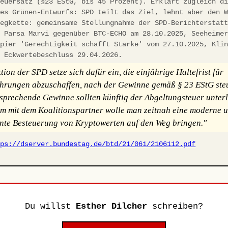
teuersatz (§23 EStG, bis 45 Prozent). Erklärt zugleich d
des Grünen-Entwurfs: SPD teilt das Ziel, lehnt aber den 
legkette: gemeinsame Stellungnahme der SPD-Berichterstat
d Parsa Marvi gegenüber BTC-ECHO am 28.10.2025, Seeheime
apier 'Gerechtigkeit schafft Stärke' vom 27.10.2025, Kli
, Eckwertebeschluss 29.04.2026.
ion der SPD setze sich dafür ein, die einjährige Haltefrist für
rungen abzuschaffen, nach der Gewinne gemäß § 23 EStG steu
tsprechende Gewinne sollten künftig der Abgeltungsteuer unterl
 mit dem Koalitionspartner wolle man zeitnah eine moderne 
nte Besteuerung von Kryptowerten auf den Weg bringen."
tps://dserver.bundestag.de/btd/21/061/2106112.pdf
Du willst
Esther Dilcher
schreiben?