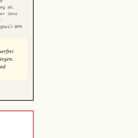
ie
Weg ab.
ter Jens
r-
ngbeil-BPK
erfrei
iegen.
und