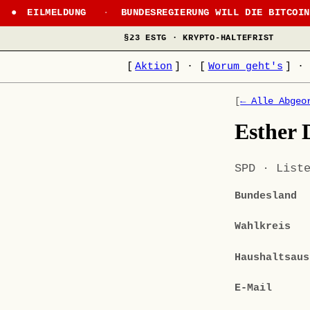
EILMELDUNG
·
BUNDESREGIERUNG WILL DIE BITCOI
§23 ESTG · KRYPTO-HALTEFRIST
[
Aktion
]
·
[
Worum geht's
]
·
[
← Alle Abgeo
Esther 
SPD · List
Bundesland
Wahlkreis
Haushaltsaus
E-Mail