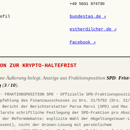
+49 5631 974730
ofil
bundestag.de ↗
estherdilcher.de ↗
Facebook ↗
ION ZUR KRYPTO-HALTEFRIST
ene Äußerung belegt. Anzeige aus Fraktionsposition
SPD
:
Frist
g
(
3 / 10
).
 · FRAKTIONSPOSITION SPD · Offizielle SPD-Fraktionsposit
mpfehlung des Finanzausschusses zu Drs. 21/5752 (Drs. 21
, Bericht der Berichterstatter Parsa Marvi (SPD) und Max
Klarste schriftliche Festlegung der SPD-Fraktion pro Abs
n der Reformdebatte: explizite Wahl der Abgeltungsteuer-
rozent), nicht der Grünen-Lösung mit persönlichem