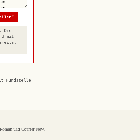
ellen"
. Die
nd mit
ereits.
it Fundstelle
 Roman und Courier New.