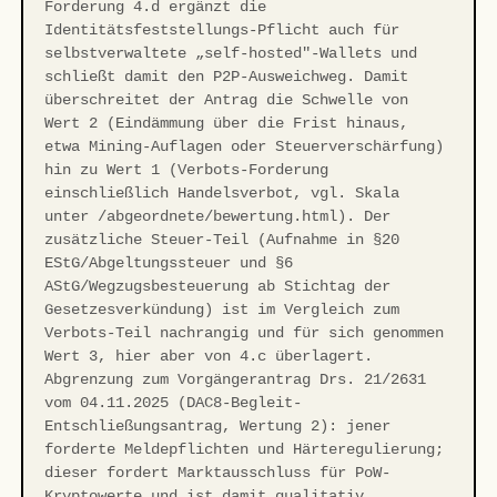
Forderung 4.d ergänzt die
Identitätsfeststellungs-Pflicht auch für
selbstverwaltete „self-hosted"-Wallets und
schließt damit den P2P-Ausweichweg. Damit
überschreitet der Antrag die Schwelle von
Wert 2 (Eindämmung über die Frist hinaus,
etwa Mining-Auflagen oder Steuerverschärfung)
hin zu Wert 1 (Verbots-Forderung
einschließlich Handelsverbot, vgl. Skala
unter /abgeordnete/bewertung.html). Der
zusätzliche Steuer-Teil (Aufnahme in §20
EStG/Abgeltungssteuer und §6
AStG/Wegzugsbesteuerung ab Stichtag der
Gesetzesverkündung) ist im Vergleich zum
Verbots-Teil nachrangig und für sich genommen
Wert 3, hier aber von 4.c überlagert.
Abgrenzung zum Vorgängerantrag Drs. 21/2631
vom 04.11.2025 (DAC8-Begleit-
Entschließungsantrag, Wertung 2): jener
forderte Meldepflichten und Härteregulierung;
dieser fordert Marktausschluss für PoW-
Kryptowerte und ist damit qualitativ