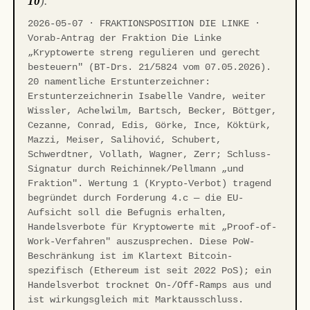
10
).
2026-05-07 · FRAKTIONSPOSITION DIE LINKE ·
Vorab-Antrag der Fraktion Die Linke
„Kryptowerte streng regulieren und gerecht
besteuern" (BT-Drs. 21/5824 vom 07.05.2026).
20 namentliche Erstunterzeichner:
Erstunterzeichnerin Isabelle Vandre, weiter
Wissler, Achelwilm, Bartsch, Becker, Böttger,
Cezanne, Conrad, Edis, Görke, Ince, Köktürk,
Mazzi, Meiser, Salihović, Schubert,
Schwerdtner, Vollath, Wagner, Zerr; Schluss-
Signatur durch Reichinnek/Pellmann „und
Fraktion". Wertung 1 (Krypto-Verbot) tragend
begründet durch Forderung 4.c — die EU-
Aufsicht soll die Befugnis erhalten,
Handelsverbote für Kryptowerte mit „Proof-of-
Work-Verfahren" auszusprechen. Diese PoW-
Beschränkung ist im Klartext Bitcoin-
spezifisch (Ethereum ist seit 2022 PoS); ein
Handelsverbot trocknet On-/Off-Ramps aus und
ist wirkungsgleich mit Marktausschluss.