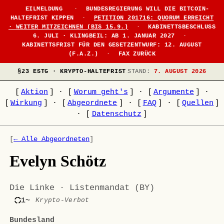
EILMELDUNG
·
BUNDESREGIERUNG WILL DIE BITCOIN-
HALTEFRIST KIPPEN
·
PETITION 201716: QUORUM ERREICHT
· WEITER MITZEICHNEN (BIS 15.9.)
·
KABINETTSBESCHLUSS
6. JULI · KLINGBEIL: AB 1. JANUAR 2027
·
KABINETTSFRIST FÜR DEN GESETZENTWURF: 12. AUGUST
(F.A.Z.)
·
FAX ZURÜCK
§23 ESTG · KRYPTO-HALTEFRIST
STAND:
7. AUGUST 2026
[
Aktion
]
·
[
Worum geht's
]
·
[
Argumente
]
·
[
Wirkung
]
·
[
Abgeordnete
]
·
[
FAQ
]
·
[
Quellen
]
·
[
Datenschutz
]
[
← Alle Abgeordneten
]
Evelyn Schötz
Die Linke · Listenmandat (BY)
1~
Krypto-Verbot
Bundesland