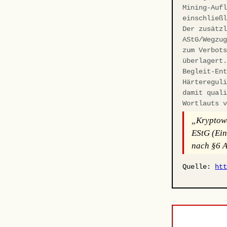
Mining-Auf
einschließ
Der zusätz
AStG/Wegzu
zum Verbot
überlagert
Begleit-En
Härteregul
damit qual
Wortlauts 
„Kryptowe
EStG (Ein
nach §6 A
Quelle:
ht