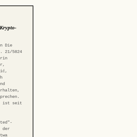
Krypto-
on Die
s. 21/5824
erin
er,
vić,
ch
end
erhalten,
sprechen.
m ist seit
sted"-
t der
etwa