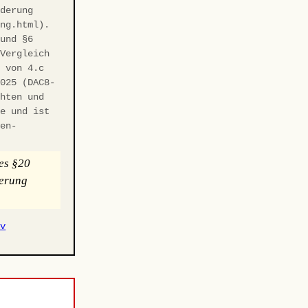
rderung
ung.html).
 und §6
 Vergleich
r von 4.c
2025 (DAC8-
chten und
te und ist
hen-
es §20
uerung
iv