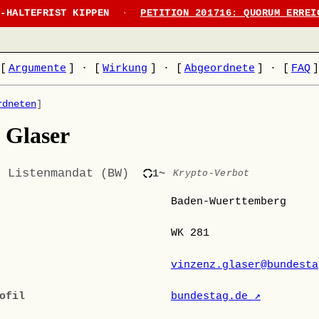
N-HALTEFRIST KIPPEN
·
PETITION 201716: QUORUM ERREI
[
Argumente
]
·
[
Wirkung
]
·
[
Abgeordnete
]
·
[
FAQ
rdneten
]
 Glaser
· Listenmandat (BW)
1~
Krypto-Verbot
Baden-Wuerttemberg
WK 281
vinzenz.glaser@bundesta
ofil
bundestag.de ↗