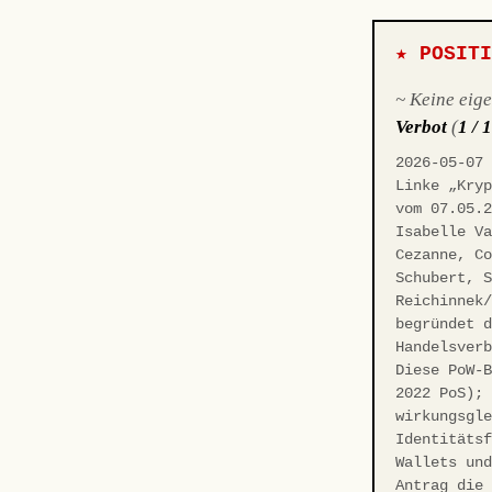
★ POSIT
~ Keine eig
Verbot
(
1 / 
2026-05-07
Linke „Kry
vom 07.05.
Isabelle V
Cezanne, C
Schubert, 
Reichinnek
begründet 
Handelsver
Diese PoW-
2022 PoS);
wirkungsgl
Identitäts
Wallets un
Antrag die