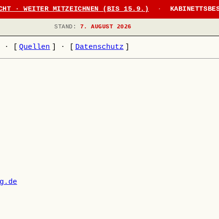
CHT · WEITER MITZEICHNEN (BIS 15.9.)
·
KABINETTSBE
STAND:
7. AUGUST 2026
]
·
[
Quellen
]
·
[
Datenschutz
]
g.de