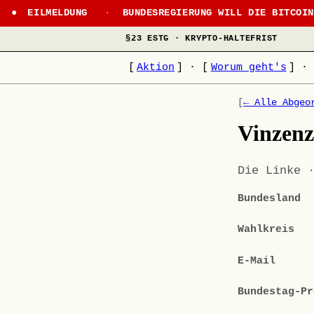
EILMELDUNG
·
BUNDESREGIERUNG WILL DIE BITCOI
§23 ESTG · KRYPTO-HALTEFRIST
[
Aktion
]
·
[
Worum geht's
]
·
[
← Alle Abgeo
Vinzenz
Die Linke 
Bundesland
Wahlkreis
E-Mail
Bundestag-Pr