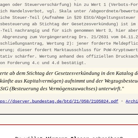
lagen oder Steuerverschärfung) hin zu Wert 1 (Verbots-Fo
lich Handelsverbot, vgl. Skala unter /abgeordnete/bewert
liche Steuer-Teil (Aufnahme in §20 EStG/Abgeltungssteuer
gsbesteuerung ab Stichtag der Gesetzesverkündung) ist im
s-Teil nachrangig und für sich genommen Wert 3, hier abe
. Abgrenzung zum Vorgängerantrag Drs. 21/2631 vom 04.11.
tschließungsantrag, Wertung 2): jener forderte Meldepfli
ierung; dieser fordert Marktausschluss für PoW-Kryptower
itativ schärfer. Wertung anhand des offiziellen Drucksac
von Forderung 4.c und 4.d bestätigt.
rte ab dem Stichtag der Gesetzesverkündung in den Katalog d
künfte aus Kapitalvermögen) aufnimmt und der Wegzugsbeste
StG (Besteuerung des Vermögenszuwachses) unterwirft."
tps://dserver.bundestag.de/btd/21/058/2105824.pdf
·
Arch