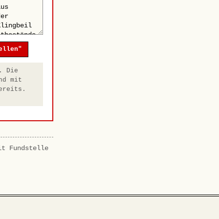
ellen"
. Die
nd mit
ereits.
it Fundstelle