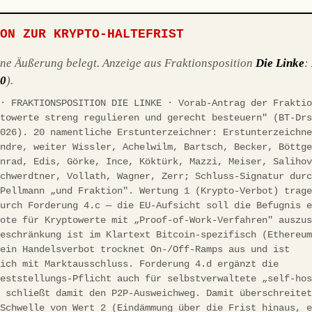
ION ZUR KRYPTO-HALTEFRIST
ene Äußerung belegt. Anzeige aus Fraktionsposition
Die Linke
:
10
).
 · FRAKTIONSPOSITION DIE LINKE · Vorab-Antrag der Frakti
ptowerte streng regulieren und gerecht besteuern" (BT-Dr
2026). 20 namentliche Erstunterzeichner: Erstunterzeichn
andre, weiter Wissler, Achelwilm, Bartsch, Becker, Böttg
onrad, Edis, Görke, Ince, Köktürk, Mazzi, Meiser, Saliho
Schwerdtner, Vollath, Wagner, Zerr; Schluss-Signatur dur
/Pellmann „und Fraktion". Wertung 1 (Krypto-Verbot) trag
durch Forderung 4.c — die EU-Aufsicht soll die Befugnis 
bote für Kryptowerte mit „Proof-of-Work-Verfahren" auszu
Beschränkung ist im Klartext Bitcoin-spezifisch (Ethereu
 ein Handelsverbot trocknet On-/Off-Ramps aus und ist
eich mit Marktausschluss. Forderung 4.d ergänzt die
feststellungs-Pflicht auch für selbstverwaltete „self-ho
d schließt damit den P2P-Ausweichweg. Damit überschreite
 Schwelle von Wert 2 (Eindämmung über die Frist hinaus, 