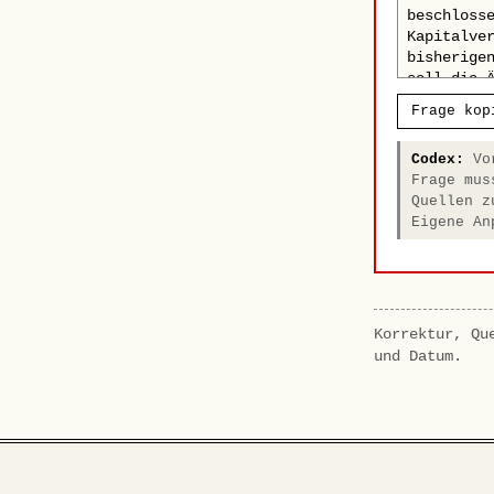
Frage kop
Codex:
Vor
Frage mus
Quellen z
Eigene An
Korrektur, Qu
und Datum.