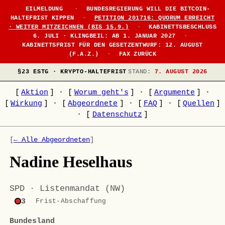
EILMELDUNG
·
BUNDESREGIERUNG WILL DIE BITCOIN-
HALTEFRIST KIPPEN
·
PETITION 201716: QUORUM ERREICHT
· WEITER MITZEICHNEN (BIS 15.9.)
·
KABINETTSBESCHLUSS
6. JULI · KLINGBEIL: AB 1. JANUAR 2027
·
KABINETTSFRIST FÜR DEN GESETZENTWURF: 12. AUGUST
(F.A.Z.)
·
FAX ZURÜCK
§23 ESTG · KRYPTO-HALTEFRIST
STAND:
7. AUGUST 2026
[
Aktion
]
·
[
Worum geht's
]
·
[
Argumente
]
·
[
Wirkung
]
·
[
Abgeordnete
]
·
[
FAQ
]
·
[
Quellen
]
·
[
Datenschutz
]
[
← Alle Abgeordneten
]
Nadine Heselhaus
SPD · Listenmandat (NW)
3
Frist-Abschaffung
Bundesland