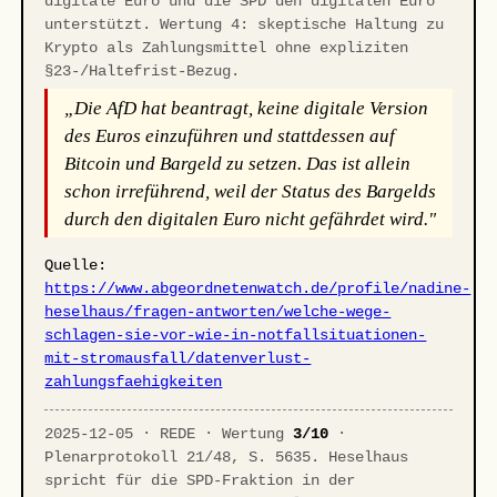
digitale Euro und die SPD den digitalen Euro
unterstützt. Wertung 4: skeptische Haltung zu
Krypto als Zahlungsmittel ohne expliziten
§23-/Haltefrist-Bezug.
„Die AfD hat beantragt, keine digitale Version
des Euros einzuführen und stattdessen auf
Bitcoin und Bargeld zu setzen. Das ist allein
schon irreführend, weil der Status des Bargelds
durch den digitalen Euro nicht gefährdet wird."
Quelle:
https://www.abgeordnetenwatch.de/profile/nadine-
heselhaus/fragen-antworten/welche-wege-
schlagen-sie-vor-wie-in-notfallsituationen-
mit-stromausfall/datenverlust-
zahlungsfaehigkeiten
2025-12-05 · REDE · Wertung
3/10
·
Plenarprotokoll 21/48, S. 5635. Heselhaus
spricht für die SPD-Fraktion in der