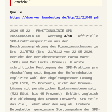
anzieht."
Quelle:
https://dserver.bundestag.de/btp/21/21048.pdf
2026-05-22 · FRAKTIONSLINIE SPD ·
AUSSCHUSSBERICHT · Wertung
3/10
· Offizielle
SPD-Fraktionsposition aus der
Beschlussempfehlung des Finanzausschusses zu
Drs. 21/5752 (Drs. 21/6112 vom 22.05.2026,
Bericht der Berichterstatter Parsa Marvi
(SPD) und Max Lucks (Grüne)). Klarste
schriftliche Festlegung der SPD-Fraktion pro
Abschaffung seit Beginn der Reformdebatte:
explizite Wahl der Abgeltungsteuer-Lösung
(§20 EStG, 25 Prozent), nicht der Grünen-
Lösung mit persönlichem Einkommensteuersatz
(§23 EStG, bis 45 Prozent). Erklärt zugleich
die Ablehnung des Grünen-Entwurfs: SPD teilt
das Ziel, lehnt aber den Weg ab. Frühere
Belegkette: gemeinsame Stellungnahme der SPD-