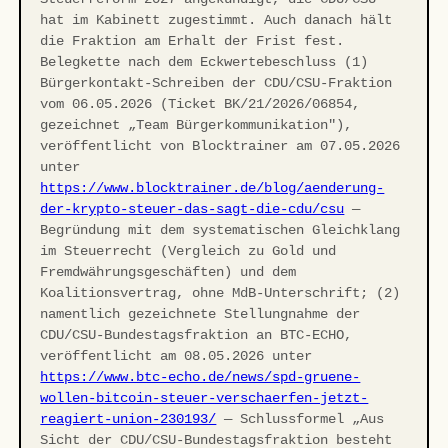
hat im Kabinett zugestimmt. Auch danach hält
die Fraktion am Erhalt der Frist fest.
Belegkette nach dem Eckwertebeschluss (1)
Bürgerkontakt-Schreiben der CDU/CSU-Fraktion
vom 06.05.2026 (Ticket BK/21/2026/06854,
gezeichnet „Team Bürgerkommunikation"),
veröffentlicht von Blocktrainer am 07.05.2026
unter
https://www.blocktrainer.de/blog/aenderung-
der-krypto-steuer-das-sagt-die-cdu/csu
—
Begründung mit dem systematischen Gleichklang
im Steuerrecht (Vergleich zu Gold und
Fremdwährungsgeschäften) und dem
Koalitionsvertrag, ohne MdB-Unterschrift; (2)
namentlich gezeichnete Stellungnahme der
CDU/CSU-Bundestagsfraktion an BTC-ECHO,
veröffentlicht am 08.05.2026 unter
https://www.btc-echo.de/news/spd-gruene-
wollen-bitcoin-steuer-verschaerfen-jetzt-
reagiert-union-230193/
— Schlussformel „Aus
Sicht der CDU/CSU-Bundestagsfraktion besteht