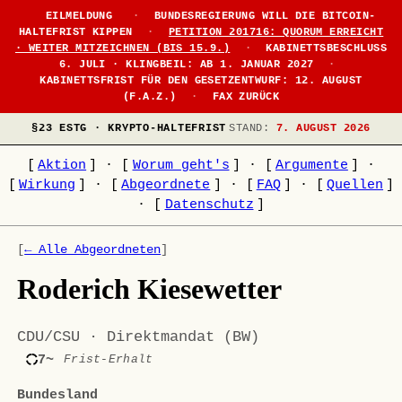
EILMELDUNG
·
BUNDESREGIERUNG WILL DIE BITCOIN-
HALTEFRIST KIPPEN
·
PETITION 201716: QUORUM ERREICHT
· WEITER MITZEICHNEN (BIS 15.9.)
·
KABINETTSBESCHLUSS
6. JULI · KLINGBEIL: AB 1. JANUAR 2027
·
KABINETTSFRIST FÜR DEN GESETZENTWURF: 12. AUGUST
(F.A.Z.)
·
FAX ZURÜCK
§23 ESTG · KRYPTO-HALTEFRIST
STAND:
7. AUGUST 2026
[
Aktion
]
·
[
Worum geht's
]
·
[
Argumente
]
·
[
Wirkung
]
·
[
Abgeordnete
]
·
[
FAQ
]
·
[
Quellen
]
·
[
Datenschutz
]
[
← Alle Abgeordneten
]
Roderich Kiesewetter
CDU/CSU · Direktmandat (BW)
7~
Frist-Erhalt
Bundesland