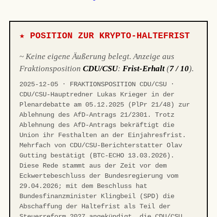
★ POSITION ZUR KRYPTO-HALTEFRIST
~ Keine eigene Äußerung belegt. Anzeige aus
Fraktionsposition
CDU/CSU
:
Frist-Erhalt
(
7 / 10
).
2025-12-05 · FRAKTIONSPOSITION CDU/CSU ·
CDU/CSU-Hauptredner Lukas Krieger in der
Plenardebatte am 05.12.2025 (PlPr 21/48) zur
Ablehnung des AfD-Antrags 21/2301. Trotz
Ablehnung des AfD-Antrags bekräftigt die
Union ihr Festhalten an der Einjahresfrist.
Mehrfach von CDU/CSU-Berichterstatter Olav
Gutting bestätigt (BTC-ECHO 13.03.2026).
Diese Rede stammt aus der Zeit vor dem
Eckwertebeschluss der Bundesregierung vom
29.04.2026; mit dem Beschluss hat
Bundesfinanzminister Klingbeil (SPD) die
Abschaffung der Haltefrist als Teil der
Steuerreform 2027 angekündigt, die CDU/CSU