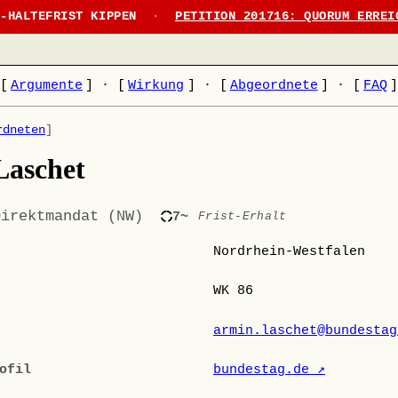
N-HALTEFRIST KIPPEN
·
PETITION 201716: QUORUM ERREI
[
Argumente
]
·
[
Wirkung
]
·
[
Abgeordnete
]
·
[
FAQ
rdneten
]
Laschet
Direktmandat (NW)
7~
Frist-Erhalt
Nordrhein-Westfalen
WK 86
armin.laschet@bundestag
ofil
bundestag.de ↗