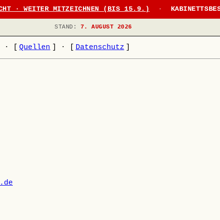
CHT · WEITER MITZEICHNEN (BIS 15.9.)
·
KABINETTSBE
STAND:
7. AUGUST 2026
]
·
[
Quellen
]
·
[
Datenschutz
]
.de