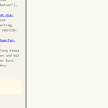
ikation"),
agt-die-
cht
vertrag,
r CDU/CSU-
chaerfen-
U-
elung etwas
ben und mit
ler Euro
 Pro-