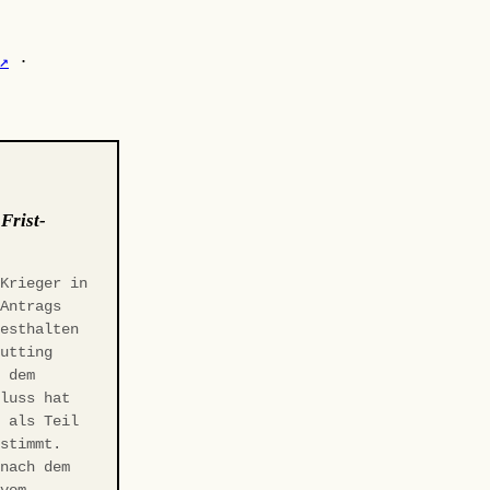
↗
·
:
Frist-
 Krieger in
-Antrags
Festhalten
Gutting
r dem
hluss hat
t als Teil
estimmt.
 nach dem
 vom