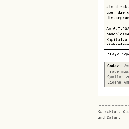
Frage kop
Codex:
Vor
Frage mus
Quellen z
Eigene An
Korrektur, Qu
und Datum.