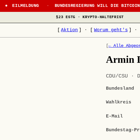
EILMELDUNG
·
BUNDESREGIERUNG WILL DIE BITCOI
§23 ESTG · KRYPTO-HALTEFRIST
[
Aktion
]
·
[
Worum geht's
]
·
[
← Alle Abgeo
Armin 
CDU/CSU · 
Bundesland
Wahlkreis
E-Mail
Bundestag-Pr