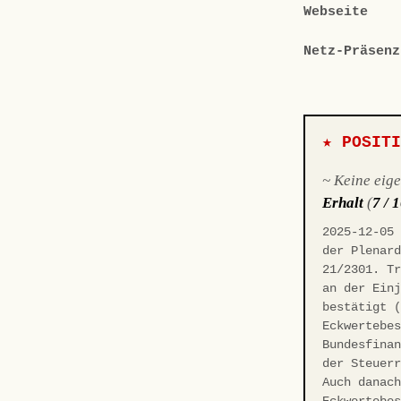
Webseite
Netz-Präsenz
★ POSIT
~ Keine eig
Erhalt
(
7 / 
2025-12-05
der Plenar
21/2301. T
an der Ein
bestätigt 
Eckwertebe
Bundesfina
der Steuer
Auch danac
Eckwertebe