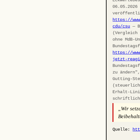
06.05.2026
veröffentl
https://ww
cdu/csu
— B
(Vergleich
ohne MdB-U
Bundestags
https://ww
jetzt-reag
Bundestags
zu ändern"
Gutting-St
(steuerlic
Erhalt-Lin
schriftlic
„Wir setz
Beibehalt
Quelle:
ht