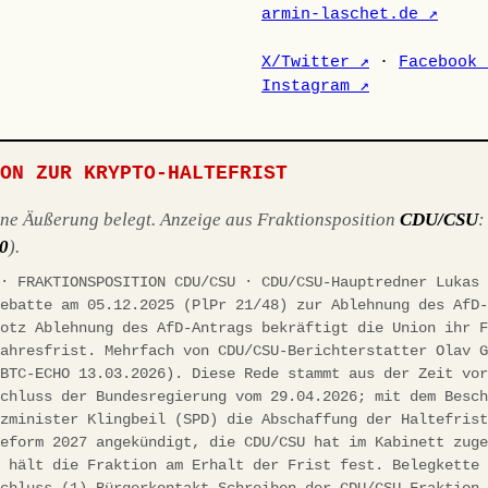
armin-laschet.de ↗
X/Twitter ↗
·
Facebook 
Instagram ↗
ION ZUR KRYPTO-HALTEFRIST
ene Äußerung belegt. Anzeige aus Fraktionsposition
CDU/CSU
10
).
 · FRAKTIONSPOSITION CDU/CSU · CDU/CSU-Hauptredner Lukas
debatte am 05.12.2025 (PlPr 21/48) zur Ablehnung des AfD
rotz Ablehnung des AfD-Antrags bekräftigt die Union ihr 
jahresfrist. Mehrfach von CDU/CSU-Berichterstatter Olav 
(BTC-ECHO 13.03.2026). Diese Rede stammt aus der Zeit vo
schluss der Bundesregierung vom 29.04.2026; mit dem Besc
nzminister Klingbeil (SPD) die Abschaffung der Haltefris
reform 2027 angekündigt, die CDU/CSU hat im Kabinett zug
h hält die Fraktion am Erhalt der Frist fest. Belegkette
schluss (1) Bürgerkontakt-Schreiben der CDU/CSU-Fraktion