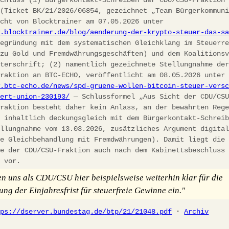
 (Ticket BK/21/2026/06854, gezeichnet „Team Bürgerkommun
icht von Blocktrainer am 07.05.2026 unter
w.blocktrainer.de/blog/aenderung-der-krypto-steuer-das-s
egründung mit dem systematischen Gleichklang im Steuerre
 zu Gold und Fremdwährungsgeschäften) und dem Koalitions
nterschrift; (2) namentlich gezeichnete Stellungnahme de
fraktion an BTC-ECHO, veröffentlicht am 08.05.2026 unter
w.btc-echo.de/news/spd-gruene-wollen-bitcoin-steuer-vers
iert-union-230193/
— Schlussformel „Aus Sicht der CDU/CS
fraktion besteht daher kein Anlass, an der bewährten Reg
, inhaltlich deckungsgleich mit dem Bürgerkontakt-Schrei
ellungnahme vom 13.03.2026, zusätzliches Argument digita
he Gleichbehandlung mit Fremdwährungen). Damit liegt die
ie der CDU/CSU-Fraktion auch nach dem Kabinettsbeschluss
h vor.
en uns als CDU/CSU hier beispielsweise weiterhin klar für die
ung der Einjahresfrist für steuerfreie Gewinne ein."
tps://dserver.bundestag.de/btp/21/21048.pdf
·
Archiv