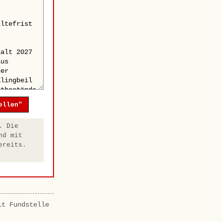
ellen"
. Die
nd mit
ereits.
it Fundstelle