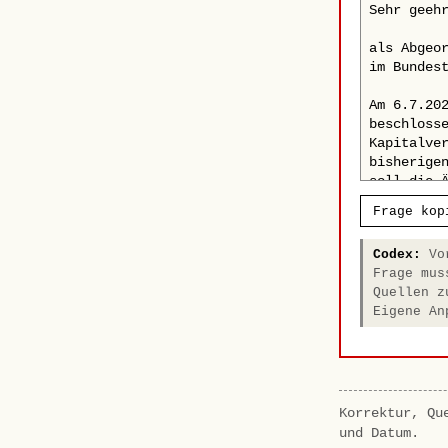
Frage kop
Codex:
Vor
Frage mus
Quellen z
Eigene An
Korrektur, Qu
und Datum.