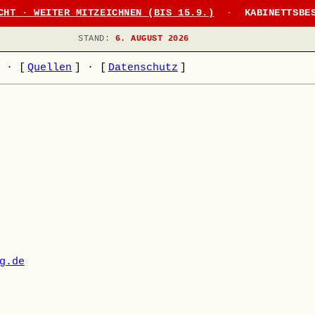
CHT · WEITER MITZEICHNEN (BIS 15.9.)
·
KABINETTSBE
STAND:
6. AUGUST 2026
]
·
[
Quellen
]
·
[
Datenschutz
]
g.de