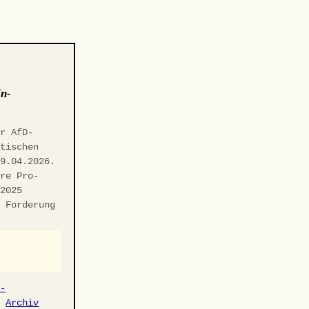
in-
er AfD-
itischen
29.04.2026.
hre Pro-
.2025
n Forderung
r-
·
Archiv