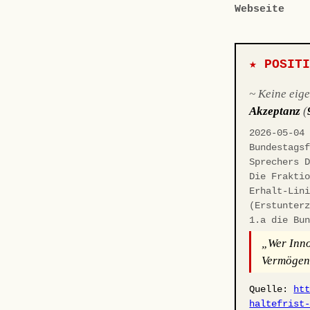
Webseite
★ POSIT
~ Keine eig
Akzeptanz
(
2026-05-04
Bundestags
Sprechers 
Die Frakti
Erhalt-Lin
(Erstunter
1.a die Bu
„Wer Inno
Vermögens
Quelle:
ht
haltefrist