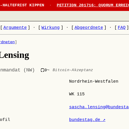
N-HALTEFRIST KIPPEN
·
PETITION 201716: QUORUM ERREI
[
Argumente
]
·
[
Wirkung
]
·
[
Abgeordnete
]
·
[
FAQ
rdneten
]
Lensing
enmandat (NW)
9~
Bitcoin-Akzeptanz
Nordrhein-Westfalen
WK 115
sascha.lensing@bundesta
ofil
bundestag.de ↗