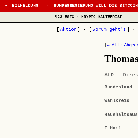
EILMELDUNG
·
BUNDESREGIERUNG WILL DIE BITCOI
§23 ESTG · KRYPTO-HALTEFRIST
[
Aktion
]
·
[
Worum geht's
]
·
[
← Alle Abgeo
Thomas
AfD · Dire
Bundesland
Wahlkreis
Haushaltsaus
E-Mail