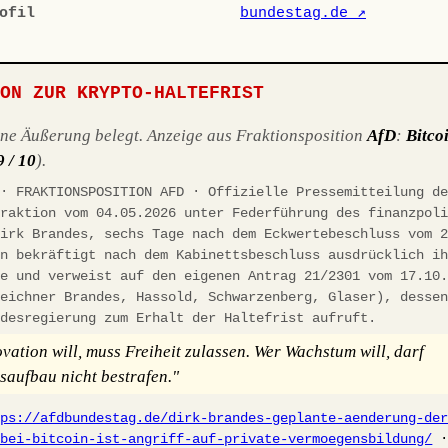
ofil
bundestag.de ↗
ION ZUR KRYPTO-HALTEFRIST
ene Äußerung belegt. Anzeige aus Fraktionsposition
AfD
:
Bitco
9 / 10
).
 · FRAKTIONSPOSITION AFD · Offizielle Pressemitteilung d
fraktion vom 04.05.2026 unter Federführung des finanzpol
Dirk Brandes, sechs Tage nach dem Eckwertebeschluss vom 
on bekräftigt nach dem Kabinettsbeschluss ausdrücklich i
ie und verweist auf den eigenen Antrag 21/2301 vom 17.10
zeichner Brandes, Hassold, Schwarzenberg, Glaser), desse
ndesregierung zum Erhalt der Haltefrist aufruft.
vation will, muss Freiheit zulassen. Wer Wachstum will, darf
aufbau nicht bestrafen."
tps://afdbundestag.de/dirk-brandes-geplante-aenderung-de
-bei-bitcoin-ist-angriff-auf-private-vermoegensbildung/