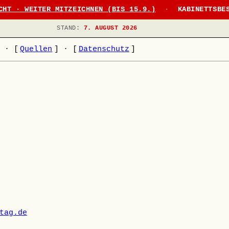
CHT · WEITER MITZEICHNEN (BIS 15.9.)
·
KABINETTSBE
STAND:
7. AUGUST 2026
]
·
[
Quellen
]
·
[
Datenschutz
]
tag.de