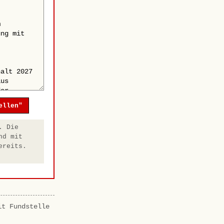
ellen"
. Die
nd mit
ereits.
it Fundstelle