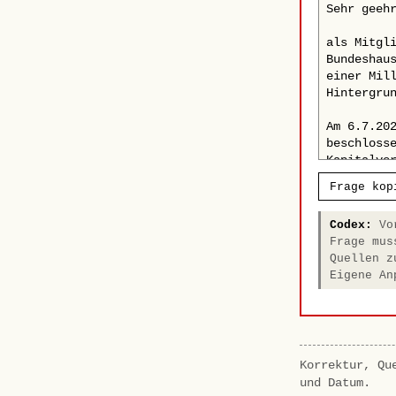
Frage kop
Codex:
Vor
Frage mus
Quellen z
Eigene An
Korrektur, Qu
und Datum.