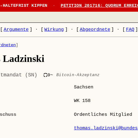
N-HALTEFRIST KIPPEN
·
PETITION 201716: QUORUM ERREI
[
Argumente
]
·
[
Wirkung
]
·
[
Abgeordnete
]
·
[
FAQ
rdneten
]
 Ladzinski
ktmandat (SN)
9~
Bitcoin-Akzeptanz
Sachsen
WK 158
schuss
Ordentliches Mitglied
thomas.ladzinski@bundes