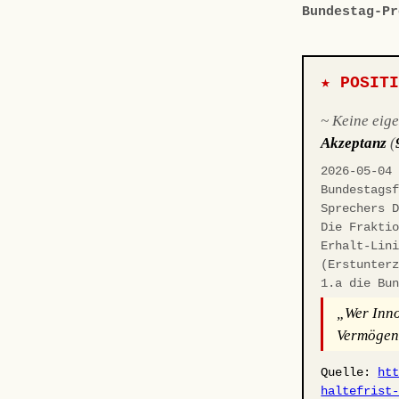
Bundestag-Pr
★ POSIT
~ Keine eig
Akzeptanz
(
2026-05-04
Bundestags
Sprechers 
Die Frakti
Erhalt-Lin
(Erstunter
1.a die Bu
„Wer Inno
Vermögens
Quelle:
ht
haltefrist