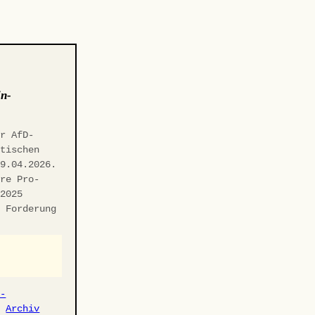
in-
er AfD-
itischen
29.04.2026.
hre Pro-
.2025
n Forderung
r-
·
Archiv