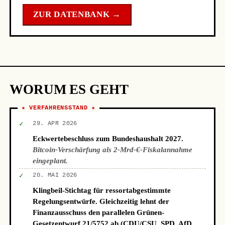
ZUR DATENBANK →
WORUM ES GEHT
★ VERFAHRENSSTAND ★
✓
29. APR 2026
Eckwertebeschluss zum Bundeshaushalt 2027.
Bitcoin-Verschärfung als 2-Mrd-€-Fiskalannahme
eingeplant.
✓
20. MAI 2026
Klingbeil-Stichtag für ressortabgestimmte
Regelungsentwürfe. Gleichzeitig lehnt der
Finanzausschuss den parallelen Grünen-
Gesetzentwurf 21/5752 ab (CDU/CSU, SPD, AfD