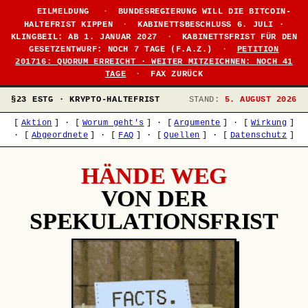
EILMELDUNG
·
BUNDESREGIERUNG WILL DIE BITCOIN-
HALTEFRIST KIPPEN
·
KABINETTSBESCHLUSS 6. JULI ·
KLINGBEIL: AB 1. JANUAR 2027
·
KABINETTSFRIST FÜR DEN
GESETZENTWURF: NOCH 7 TAGE (F.A.Z.)
·
PETITION
201716: QUORUM ERREICHT · WEITER MITZEICHNEN: NOCH 41
TAGE
·
FAX ZURÜCK
§23 ESTG · KRYPTO-HALTEFRIST
STAND:
5. AUGUST 2026
[
Aktion
]
·
[
Worum geht's
]
·
[
Argumente
]
·
[
Wirkung
]
·
[
Abgeordnete
]
·
[
FAQ
]
·
[
Quellen
]
·
[
Datenschutz
]
HÄNDE WEG
VON DER
SPEKULATIONSFRIST