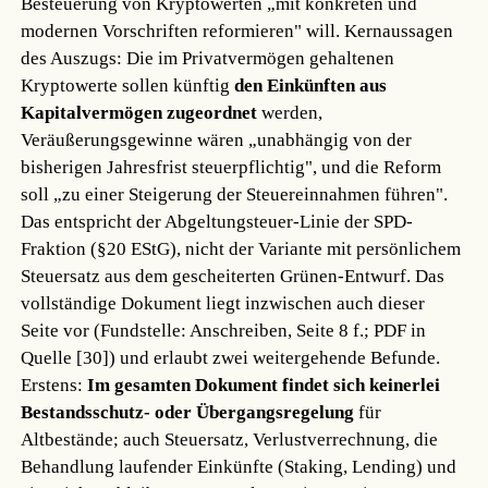
Besteuerung von Kryptowerten „mit konkreten und
modernen Vorschriften reformieren" will. Kernaussagen
des Auszugs: Die im Privatvermögen gehaltenen
Kryptowerte sollen künftig
den Einkünften aus
Kapitalvermögen zugeordnet
werden,
Veräußerungsgewinne wären „unabhängig von der
bisherigen Jahresfrist steuerpflichtig", und die Reform
soll „zu einer Steigerung der Steuereinnahmen führen".
Das entspricht der Abgeltungsteuer-Linie der SPD-
Fraktion (§20 EStG), nicht der Variante mit persönlichem
Steuersatz aus dem gescheiterten Grünen-Entwurf. Das
vollständige Dokument liegt inzwischen auch dieser
Seite vor (Fundstelle: Anschreiben, Seite 8 f.; PDF in
Quelle [30]) und erlaubt zwei weitergehende Befunde.
Erstens:
Im gesamten Dokument findet sich keinerlei
Bestandsschutz- oder Übergangsregelung
für
Altbestände; auch Steuersatz, Verlustverrechnung, die
Behandlung laufender Einkünfte (Staking, Lending) und