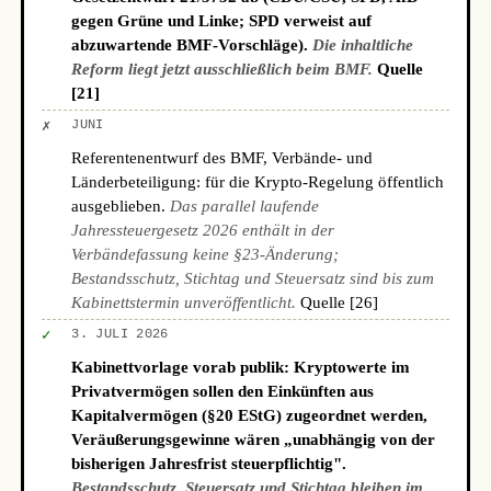
gegen Grüne und Linke; SPD verweist auf
abzuwartende BMF-Vorschläge).
Die inhaltliche
Reform liegt jetzt ausschließlich beim BMF.
Quelle
[21]
✗
JUNI
Referentenentwurf des BMF, Verbände- und
Länderbeteiligung: für die Krypto-Regelung öffentlich
ausgeblieben.
Das parallel laufende
Jahressteuergesetz 2026 enthält in der
Verbändefassung keine §23-Änderung;
Bestandsschutz, Stichtag und Steuersatz sind bis zum
Kabinettstermin unveröffentlicht.
Quelle [26]
✓
3. JULI 2026
Kabinettvorlage vorab publik: Kryptowerte im
Privatvermögen sollen den Einkünften aus
Kapitalvermögen (§20 EStG) zugeordnet werden,
Veräußerungsgewinne wären „unabhängig von der
bisherigen Jahresfrist steuerpflichtig".
Bestandsschutz, Steuersatz und Stichtag bleiben im