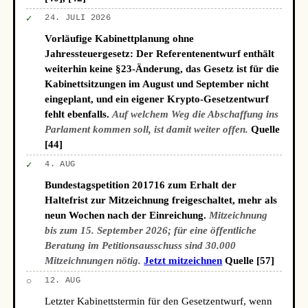
✓
24. JULI 2026
Vorläufige Kabinettplanung ohne
Jahressteuergesetz: Der Referentenentwurf enthält
weiterhin keine §23-Änderung, das Gesetz ist für die
Kabinettsitzungen im August und September nicht
eingeplant, und ein eigener Krypto-Gesetzentwurf
fehlt ebenfalls.
Auf welchem Weg die Abschaffung ins
Parlament kommen soll, ist damit weiter offen.
Quelle
[44]
✓
4. AUG
Bundestagspetition 201716 zum Erhalt der
Haltefrist zur Mitzeichnung freigeschaltet, mehr als
neun Wochen nach der Einreichung.
Mitzeichnung
bis zum 15. September 2026; für eine öffentliche
Beratung im Petitionsausschuss sind 30.000
Mitzeichnungen nötig.
Jetzt mitzeichnen
Quelle [57]
○
12. AUG
Letzter Kabinettstermin für den Gesetzentwurf, wenn