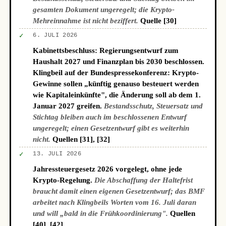
gesamten Dokument ungeregelt; die Krypto-
Mehreinnahme ist nicht beziffert.
Quelle [30]
✓
6. JULI 2026
Kabinettsbeschluss: Regierungsentwurf zum
Haushalt 2027 und Finanzplan bis 2030 beschlossen.
Klingbeil auf der Bundespressekonferenz: Krypto-
Gewinne sollen „künftig genauso besteuert werden
wie Kapitaleinkünfte", die Änderung soll ab dem 1.
Januar 2027 greifen.
Bestandsschutz, Steuersatz und
Stichtag bleiben auch im beschlossenen Entwurf
ungeregelt; einen Gesetzentwurf gibt es weiterhin
nicht.
Quellen [31], [32]
✓
13. JULI 2026
Jahressteuergesetz 2026 vorgelegt, ohne jede
Krypto-Regelung.
Die Abschaffung der Haltefrist
braucht damit einen eigenen Gesetzentwurf; das BMF
arbeitet nach Klingbeils Worten vom 16. Juli daran
und will „bald in die Frühkoordinierung".
Quellen
[40], [42]