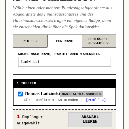
Wähle einen oder mehrere Bundestagsabgeordnete aus.
Abgeordnete des Finanzausschusses und des
Haushaltsausschusses tragen ein eigenes Badge, denn
sie entscheiden direkt über die Spekulationsfrist.
SCHLÜSSEL-
PER PLZ
PER NAME
AUSSCHÜSSE
SUCHE NACH NAME, PARTEI ODER WAHLKREIS
1 TREFFER
Thomas Ladzinski
HAUSHALTSAUSSCHUSS
AfD · Wahlkreis 158 Dresden I
[Profil ↗]
1
Empfänger
AUSWAHL
LEEREN
ausgewählt