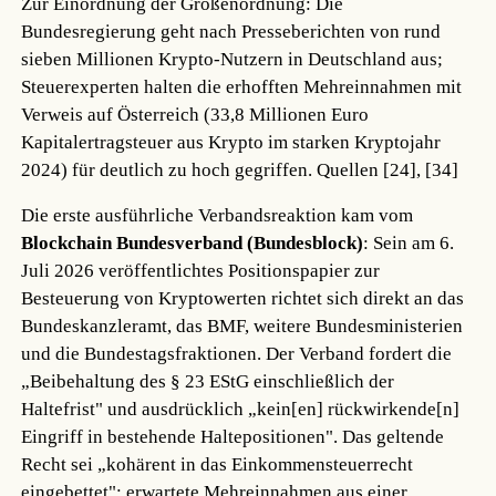
Zur Einordnung der Größenordnung: Die
Bundesregierung geht nach Presseberichten von rund
sieben Millionen Krypto-Nutzern in Deutschland aus;
Steuerexperten halten die erhofften Mehreinnahmen mit
Verweis auf Österreich (33,8 Millionen Euro
Kapitalertragsteuer aus Krypto im starken Kryptojahr
2024) für deutlich zu hoch gegriffen.
Quellen [24], [34]
Die erste ausführliche Verbandsreaktion kam vom
Blockchain Bundesverband (Bundesblock)
: Sein am 6.
Juli 2026 veröffentlichtes Positionspapier zur
Besteuerung von Kryptowerten richtet sich direkt an das
Bundeskanzleramt, das BMF, weitere Bundesministerien
und die Bundestagsfraktionen. Der Verband fordert die
„Beibehaltung des § 23 EStG einschließlich der
Haltefrist" und ausdrücklich „kein[en] rückwirkende[n]
Eingriff in bestehende Haltepositionen". Das geltende
Recht sei „kohärent in das Einkommensteuerrecht
eingebettet"; erwartete Mehreinnahmen aus einer