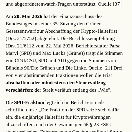
und abgeordnetenwatch-Fragen unterstützt.
Quelle [37]
Am
20. Mai 2026
hat der Finanzausschuss des
Bundestages in seiner 35. Sitzung den Grünen-
Gesetzentwurf zur Abschaffung der Krypto-Haltefrist
(Drs. 21/5752) abgelehnt. Die Beschlussempfehlung
(Drs. 21/6112 vom 22. Mai 2026, Berichterstatter Parsa
Marvi (SPD) und Max Lucks (Grüne)) trägt die Stimmen
von CDU/CSU, SPD und AfD gegen die Stimmen von
Bündnis 90/Die Grünen und Die Linke.
Quelle [21]
Drei
von vier abstimmenden Fraktionen wollen die Frist
abschaffen oder mindestens den Steuervollzug
verschärfen
; der Streit verläuft entlang des „Wie".
Die
SPD-Fraktion
legt sich im Bericht erstmals
schriftlich fest: „Die Fraktion der SPD setze sich dafür
ein, die einjährige Haltefrist für Kryptowährungen
abzuschaffen, nach der Gewinne gemäß § 23 EStG
steuerfrei seien. Entsprechende Gewinne sollten künftig