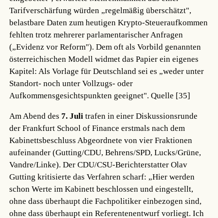
Tarifverschärfung würden „regelmäßig überschätzt",
belastbare Daten zum heutigen Krypto-Steueraufkommen
fehlten trotz mehrerer parlamentarischer Anfragen
(„Evidenz vor Reform"). Dem oft als Vorbild genannten
österreichischen Modell widmet das Papier ein eigenes
Kapitel: Als Vorlage für Deutschland sei es „weder unter
Standort- noch unter Vollzugs- oder
Aufkommensgesichtspunkten geeignet".
Quelle [35]
Am Abend des
7. Juli
trafen in einer Diskussionsrunde
der Frankfurt School of Finance erstmals nach dem
Kabinettsbeschluss Abgeordnete von vier Fraktionen
aufeinander (Gutting/CDU, Behrens/SPD, Lucks/Grüne,
Vandre/Linke). Der CDU/CSU-Berichterstatter Olav
Gutting kritisierte das Verfahren scharf: „Hier werden
schon Werte im Kabinett beschlossen und eingestellt,
ohne dass überhaupt die Fachpolitiker einbezogen sind,
ohne dass überhaupt ein Referentenentwurf vorliegt. Ich