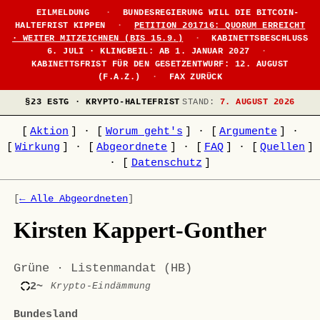
EILMELDUNG
·
BUNDESREGIERUNG WILL DIE BITCOIN-
HALTEFRIST KIPPEN
·
PETITION 201716: QUORUM ERREICHT
· WEITER MITZEICHNEN (BIS 15.9.)
·
KABINETTSBESCHLUSS
6. JULI · KLINGBEIL: AB 1. JANUAR 2027
·
KABINETTSFRIST FÜR DEN GESETZENTWURF: 12. AUGUST
(F.A.Z.)
·
FAX ZURÜCK
§23 ESTG · KRYPTO-HALTEFRIST
STAND:
7. AUGUST 2026
[
Aktion
]
·
[
Worum geht's
]
·
[
Argumente
]
·
[
Wirkung
]
·
[
Abgeordnete
]
·
[
FAQ
]
·
[
Quellen
]
·
[
Datenschutz
]
[
← Alle Abgeordneten
]
Kirsten Kappert-Gonther
Grüne · Listenmandat (HB)
2~
Krypto-Eindämmung
Bundesland