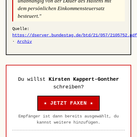
unabhängig von der Dauer des Haltens mit
dem persönlichen Einkommensteuersatz
besteuert."
Quelle:
https://dserver.bundestag.de/btd/21/057/2105752.pd
·
Archiv
Du willst
Kirsten Kappert-Gonther
schreiben?
★ JETZT FAXEN ★
Empfänger ist dann bereits ausgewählt, du
kannst weitere hinzufügen.