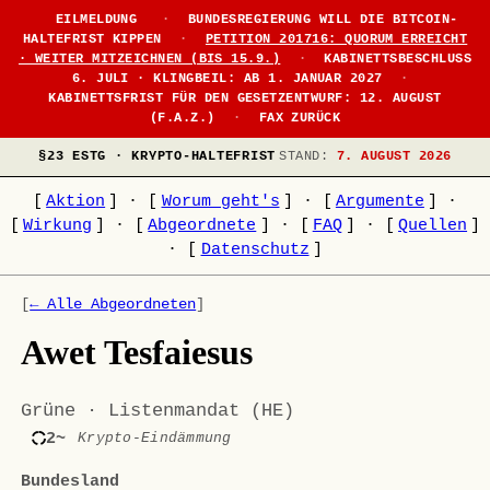
EILMELDUNG
·
BUNDESREGIERUNG WILL DIE BITCOIN-
HALTEFRIST KIPPEN
·
PETITION 201716: QUORUM ERREICHT
· WEITER MITZEICHNEN (BIS 15.9.)
·
KABINETTSBESCHLUSS
6. JULI · KLINGBEIL: AB 1. JANUAR 2027
·
KABINETTSFRIST FÜR DEN GESETZENTWURF: 12. AUGUST
(F.A.Z.)
·
FAX ZURÜCK
§23 ESTG · KRYPTO-HALTEFRIST
STAND:
7. AUGUST 2026
[
Aktion
]
·
[
Worum geht's
]
·
[
Argumente
]
·
[
Wirkung
]
·
[
Abgeordnete
]
·
[
FAQ
]
·
[
Quellen
]
·
[
Datenschutz
]
[
← Alle Abgeordneten
]
Awet Tesfaiesus
Grüne · Listenmandat (HE)
2~
Krypto-Eindämmung
Bundesland