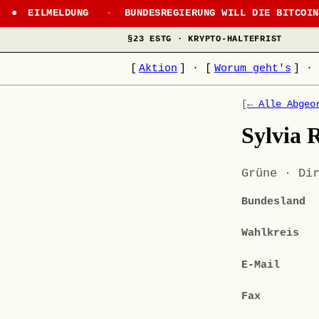
EILMELDUNG
·
BUNDESREGIERUNG WILL DIE BITCOI
§23 ESTG · KRYPTO-HALTEFRIST
[
Aktion
]
·
[
Worum geht's
]
·
[
← Alle Abgeo
Sylvia 
Grüne · Di
Bundesland
Wahlkreis
E-Mail
Fax