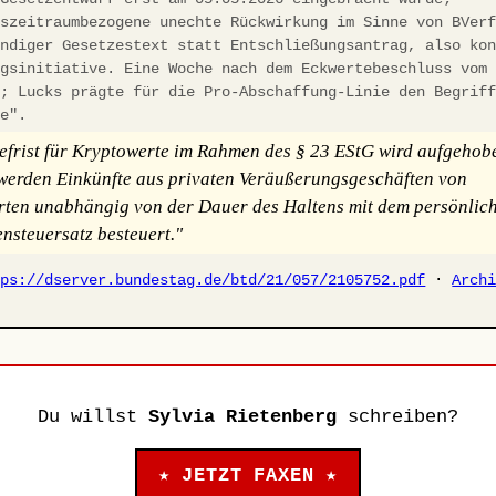
gszeitraumbezogene unechte Rückwirkung im Sinne von BVer
ändiger Gesetzestext statt Entschließungsantrag, also ko
ngsinitiative. Eine Woche nach dem Eckwertebeschluss vom
t; Lucks prägte für die Pro-Abschaffung-Linie den Begrif
ke".
efrist für Kryptowerte im Rahmen des § 23 EStG wird aufgehob
erden Einkünfte aus privaten Veräußerungsgeschäften von
ten unabhängig von der Dauer des Haltens mit dem persönlic
steuersatz besteuert."
tps://dserver.bundestag.de/btd/21/057/2105752.pdf
·
Arch
Du willst
Sylvia Rietenberg
schreiben?
★ JETZT FAXEN ★