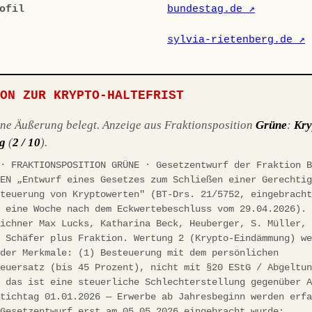
ofil
bundestag.de ↗
sylvia-rietenberg.de ↗
ION ZUR KRYPTO-HALTEFRIST
ene Äußerung belegt. Anzeige aus Fraktionsposition
Grüne
:
Kry
g
(
2 / 10
).
 · FRAKTIONSPOSITION GRÜNE · Gesetzentwurf der Fraktion 
NEN „Entwurf eines Gesetzes zum Schließen einer Gerechti
steuerung von Kryptowerten" (BT-Drs. 21/5752, eingebrach
, eine Woche nach dem Eckwertebeschluss vom 29.04.2026).
eichner Max Lucks, Katharina Beck, Heuberger, S. Müller,
. Schäfer plus Fraktion. Wertung 2 (Krypto-Eindämmung) w
nder Merkmale: (1) Besteuerung mit dem persönlichen
teuersatz (bis 45 Prozent), nicht mit §20 EStG / Abgeltu
; das ist eine steuerliche Schlechterstellung gegenüber 
Stichtag 01.01.2026 — Erwerbe ab Jahresbeginn werden erf
 Gesetzentwurf erst am 05.05.2026 eingebracht wurde;