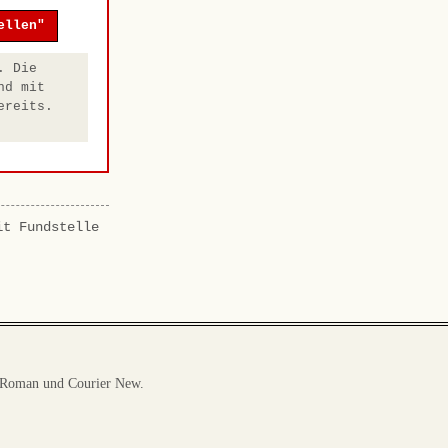
ellen"
. Die
nd mit
ereits.
it Fundstelle
 Roman und Courier New.