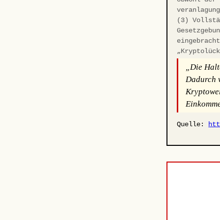
veranlagun
(3) Vollst
Gesetzgebu
eingebrach
„Kryptolüc
„Die Halt
Dadurch w
Kryptower
Einkommen
Quelle:
ht