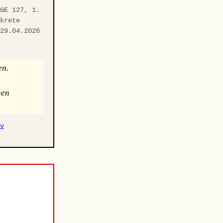
fGE 127, 1.
nkrete
 29.04.2026
f
en.
hen
iv