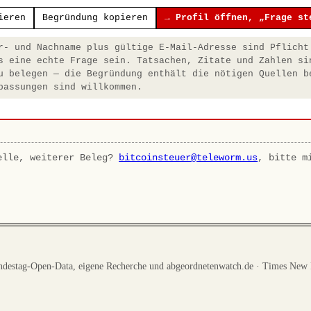
ieren
Begründung kopieren
→ Profil öffnen, „Frage st
- und Nachname plus gültige E-Mail-Adresse sind Pflicht
s eine echte Frage sein. Tatsachen, Zitate und Zahlen si
u belegen — die Begründung enthält die nötigen Quellen b
passungen sind willkommen.
elle, weiterer Beleg?
bitcoinsteuer@teleworm.us
, bitte m
destag-Open-Data, eigene Recherche und abgeordnetenwatch.de · Times New