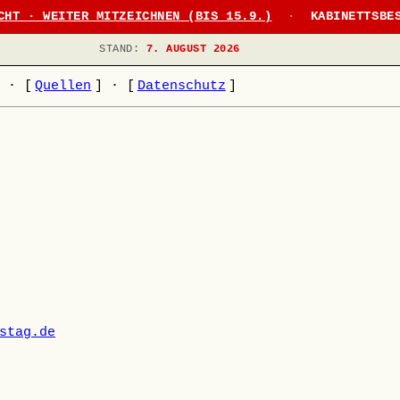
CHT · WEITER MITZEICHNEN (BIS 15.9.)
·
KABINETTSBE
STAND:
7. AUGUST 2026
]
·
[
Quellen
]
·
[
Datenschutz
]
stag.de