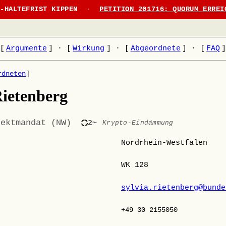
N-HALTEFRIST KIPPEN
·
PETITION 201716: QUORUM ERREI
[
Argumente
]
·
[
Wirkung
]
·
[
Abgeordnete
]
·
[
FAQ
rdneten
]
Rietenberg
rektmandat (NW)
2~
Krypto-Eindämmung
Nordrhein-Westfalen
WK 128
sylvia.rietenberg@bunde
+49 30 2155050