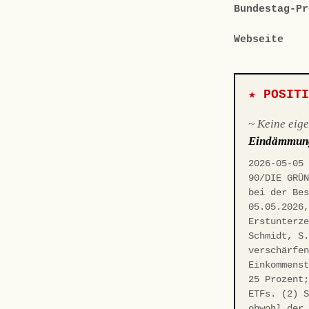
Bundestag-Pr
Webseite
★ POSIT
~ Keine eig
Eindämmun
2026-05-05
90/DIE GRÜ
bei der Be
05.05.2026
Erstunterz
Schmidt, S
verschärfe
Einkommens
25 Prozent
ETFs. (2) 
obwohl der