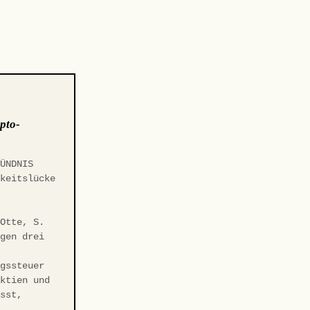
pto-
BÜNDNIS
gkeitslücke
t
 Otte, S.
egen drei
ngssteuer
Aktien und
asst,