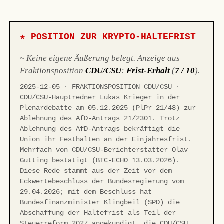
★ POSITION ZUR KRYPTO-HALTEFRIST
~ Keine eigene Äußerung belegt. Anzeige aus
Fraktionsposition
CDU/CSU
:
Frist-Erhalt
(
7 / 10
).
2025-12-05 · FRAKTIONSPOSITION CDU/CSU ·
CDU/CSU-Hauptredner Lukas Krieger in der
Plenardebatte am 05.12.2025 (PlPr 21/48) zur
Ablehnung des AfD-Antrags 21/2301. Trotz
Ablehnung des AfD-Antrags bekräftigt die
Union ihr Festhalten an der Einjahresfrist.
Mehrfach von CDU/CSU-Berichterstatter Olav
Gutting bestätigt (BTC-ECHO 13.03.2026).
Diese Rede stammt aus der Zeit vor dem
Eckwertebeschluss der Bundesregierung vom
29.04.2026; mit dem Beschluss hat
Bundesfinanzminister Klingbeil (SPD) die
Abschaffung der Haltefrist als Teil der
Steuerreform 2027 angekündigt, die CDU/CSU