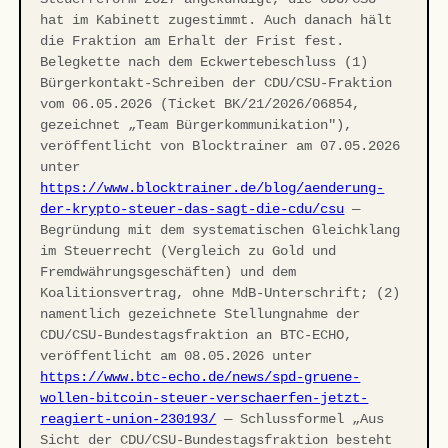
hat im Kabinett zugestimmt. Auch danach hält
die Fraktion am Erhalt der Frist fest.
Belegkette nach dem Eckwertebeschluss (1)
Bürgerkontakt-Schreiben der CDU/CSU-Fraktion
vom 06.05.2026 (Ticket BK/21/2026/06854,
gezeichnet „Team Bürgerkommunikation"),
veröffentlicht von Blocktrainer am 07.05.2026
unter
https://www.blocktrainer.de/blog/aenderung-
der-krypto-steuer-das-sagt-die-cdu/csu
—
Begründung mit dem systematischen Gleichklang
im Steuerrecht (Vergleich zu Gold und
Fremdwährungsgeschäften) und dem
Koalitionsvertrag, ohne MdB-Unterschrift; (2)
namentlich gezeichnete Stellungnahme der
CDU/CSU-Bundestagsfraktion an BTC-ECHO,
veröffentlicht am 08.05.2026 unter
https://www.btc-echo.de/news/spd-gruene-
wollen-bitcoin-steuer-verschaerfen-jetzt-
reagiert-union-230193/
— Schlussformel „Aus
Sicht der CDU/CSU-Bundestagsfraktion besteht