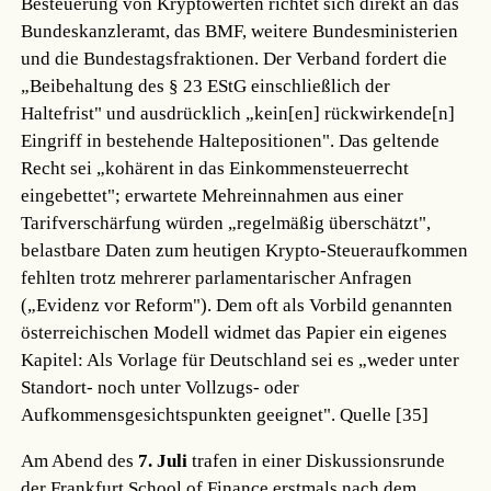
Besteuerung von Kryptowerten richtet sich direkt an das
Bundeskanzleramt, das BMF, weitere Bundesministerien
und die Bundestagsfraktionen. Der Verband fordert die
„Beibehaltung des § 23 EStG einschließlich der
Haltefrist" und ausdrücklich „kein[en] rückwirkende[n]
Eingriff in bestehende Haltepositionen". Das geltende
Recht sei „kohärent in das Einkommensteuerrecht
eingebettet"; erwartete Mehreinnahmen aus einer
Tarifverschärfung würden „regelmäßig überschätzt",
belastbare Daten zum heutigen Krypto-Steueraufkommen
fehlten trotz mehrerer parlamentarischer Anfragen
(„Evidenz vor Reform"). Dem oft als Vorbild genannten
österreichischen Modell widmet das Papier ein eigenes
Kapitel: Als Vorlage für Deutschland sei es „weder unter
Standort- noch unter Vollzugs- oder
Aufkommensgesichtspunkten geeignet".
Quelle [35]
Am Abend des
7. Juli
trafen in einer Diskussionsrunde
der Frankfurt School of Finance erstmals nach dem