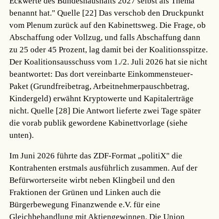
Eckwerte des Bundeshaushalts 2027 selbst als Thema
benannt hat."
Quelle [22]
Das verschob den Druckpunkt
vom Plenum zurück auf den Kabinettsweg. Die Frage, ob
Abschaffung oder Vollzug, und falls Abschaffung dann
zu 25 oder 45 Prozent, lag damit bei der Koalitionsspitze.
Der Koalitionsausschuss vom 1./2. Juli 2026 hat sie nicht
beantwortet: Das dort vereinbarte Einkommensteuer-
Paket (Grundfreibetrag, Arbeitnehmerpauschbetrag,
Kindergeld) erwähnt Kryptowerte und Kapitalerträge
nicht.
Quelle [28]
Die Antwort lieferte zwei Tage später
die vorab publik gewordene Kabinettvorlage (siehe
unten).
Im Juni 2026 führte das ZDF-Format „politiX" die
Kontrahenten erstmals ausführlich zusammen. Auf der
Befürworterseite wirbt neben Klingbeil und den
Fraktionen der Grünen und Linken auch die
Bürgerbewegung Finanzwende e.V. für eine
Gleichbehandlung mit Aktiengewinnen. Die Union