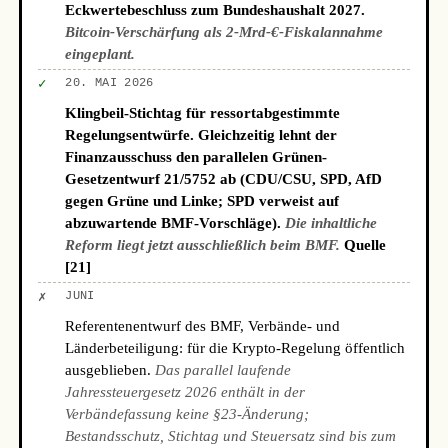
Eckwertebeschluss zum Bundeshaushalt 2027.
Bitcoin-Verschärfung als 2-Mrd-€-Fiskalannahme
eingeplant.
✓
20. MAI 2026
Klingbeil-Stichtag für ressortabgestimmte
Regelungsentwürfe. Gleichzeitig lehnt der
Finanzausschuss den parallelen Grünen-
Gesetzentwurf 21/5752 ab (CDU/CSU, SPD, AfD
gegen Grüne und Linke; SPD verweist auf
abzuwartende BMF-Vorschläge).
Die inhaltliche
Reform liegt jetzt ausschließlich beim BMF.
Quelle
[21]
✗
JUNI
Referentenentwurf des BMF, Verbände- und
Länderbeteiligung: für die Krypto-Regelung öffentlich
ausgeblieben.
Das parallel laufende
Jahressteuergesetz 2026 enthält in der
Verbändefassung keine §23-Änderung;
Bestandsschutz, Stichtag und Steuersatz sind bis zum