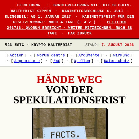
●
EILMELDUNG
·
BUNDESREGIERUNG WILL DIE BITCOIN-
HALTEFRIST KIPPEN
·
KABINETTSBESCHLUSS 6. JULI ·
KLINGBEIL: AB 1. JANUAR 2027
·
KABINETTSFRIST FÜR DEN
GESETZENTWURF: NOCH 4 TAGE (F.A.Z.)
·
PETITION
201716: QUORUM ERREICHT · WEITER MITZEICHNEN: NOCH 38
TAGE
·
FAX ZURÜCK
§23 ESTG · KRYPTO-HALTEFRIST
STAND:
7. AUGUST 2026
[
Aktion
]
·
[
Worum geht's
]
·
[
Argumente
]
·
[
Wirkung
]
·
[
Abgeordnete
]
·
[
FAQ
]
·
[
Quellen
]
·
[
Datenschutz
]
HÄNDE WEG
VON DER
SPEKULATIONSFRIST