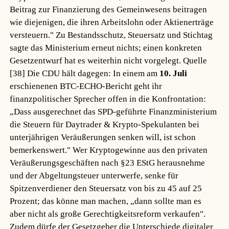
Beitrag zur Finanzierung des Gemeinwesens beitragen
wie diejenigen, die ihren Arbeitslohn oder Aktienerträge
versteuern." Zu Bestandsschutz, Steuersatz und Stichtag
sagte das Ministerium erneut nichts; einen konkreten
Gesetzentwurf hat es weiterhin nicht vorgelegt.
Quelle
[38]
Die CDU hält dagegen: In einem am
10. Juli
erschienenen BTC-ECHO-Bericht geht ihr
finanzpolitischer Sprecher offen in die Konfrontation:
„Dass ausgerechnet das SPD-geführte Finanzministerium
die Steuern für Daytrader & Krypto-Spekulanten bei
unterjährigen Veräußerungen senken will, ist schon
bemerkenswert." Wer Kryptogewinne aus den privaten
Veräußerungsgeschäften nach §23 EStG herausnehme
und der Abgeltungsteuer unterwerfe, senke für
Spitzenverdiener den Steuersatz von bis zu 45 auf 25
Prozent; das könne man machen, „dann sollte man es
aber nicht als große Gerechtigkeitsreform verkaufen".
Zudem dürfe der Gesetzgeber die Unterschiede digitaler