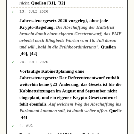
nicht.
Quellen [31], [32]
✓
13. JULI 2026
Jahressteuergesetz 2026 vorgelegt, ohne jede
Krypto-Regelung.
Die Abschaffung der Haltefrist
braucht damit einen eigenen Gesetzentwurf; das BMF
arbeitet nach Klingbeils Worten vom 16. Juli daran
und will „bald in die Frühkoordinierung".
Quellen
[40], [42]
✓
24. JULI 2026
Vorläufige Kabinettplanung ohne
Jahressteuergesetz: Der Referentenentwurf enthält
weiterhin keine §23-Änderung, das Gesetz ist für die
Kabinettsitzungen im August und September nicht
eingeplant, und ein eigener Krypto-Gesetzentwurf
fehlt ebenfalls.
Auf welchem Weg die Abschaffung ins
Parlament kommen soll, ist damit weiter offen.
Quelle
[44]
✓
4. AUG