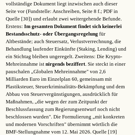
vollständige Dokument liegt inzwischen auch dieser
Seite vor (Fundstelle: Anschreiben, Seite 8 f.; PDF in
Quelle [30]) und erlaubt zwei weitergehende Befunde.
Erstens:
Im gesamten Dokument findet sich keinerlei
Bestandsschutz- oder Übergangsregelung
für
Altbestände; auch Steuersatz, Verlustverrechnung, die
Behandlung laufender Einkünfte (Staking, Lending) und
ein Stichtag bleiben ungeregelt. Zweitens: Die Krypto-
Mehreinnahme ist
nirgends beziffert
. Sie steckt in einer
pauschalen „Globalen Mehreinnahme" von 2,6
Milliarden Euro im Einzelplan 60, gemeinsam mit
Plastiksteuer, Steuerkriminalitäts-Bekämpfung und dem
Abbau von Steuervergünstigungen, ausdrücklich für
Maßnahmen, „die wegen der zum Zeitpunkt der
Beschlussfassung zum Regierungsentwurf noch nicht
beschlossen wurden". Die Formulierung „mit konkreten
und modernen Vorschriften" übernimmt wörtlich die
BMF-Stellungnahme vom 12. Mai 2026.
Quelle [19]