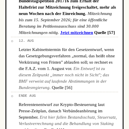
Bundestagspetition 201716 zum Erhalt der
Haltefrist zur Mitzeichnung freigeschaltet, mehr als
neun Wochen nach der Einreichung.
Mitzeichnung
bis zum 15. September 2026; für eine öffentliche
Beratung im Petitionsausschuss sind 30.000
Mitzeichnungen nötig.
Jetzt mitzeichnen
Quelle [57]
○
12. AUG
Letzter Kabinettstermin für den Gesetzentwurf, wenn
das Gesetzgebungsverfahren „normal, das heißt ohne
Verkürzung von Fristen" ablaufen soll; so rechnet es
die F.A.Z. vom 1. August vor.
Ein Entwurf ist zu
diesem Zeitpunkt „immer noch nicht in Sicht"; das
BMF verweist auf laufende Abstimmungen in der
Bundesregierung.
Quelle [56]
○
ENDE AUG
Referentenentwurf zur Krypto-Besteuerung laut
Presse-Zeitplan, danach Verbändeanhörung im
September.
Erst hier fallen Bestandsschutz, Steuersatz,
Verlustverrechnung und die Behandlung von Staking