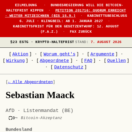
EILMELDUNG
·
BUNDESREGIERUNG WILL DIE BITCOIN-
HALTEFRIST KIPPEN
·
PETITION 201716: QUORUM ERREICHT
· WEITER MITZEICHNEN (BIS 15.9.)
·
KABINETTSBESCHLUSS
6. JULI · KLINGBEIL: AB 1. JANUAR 2027
·
KABINETTSFRIST FÜR DEN GESETZENTWURF: 12. AUGUST
(F.A.Z.)
·
FAX ZURÜCK
§23 ESTG · KRYPTO-HALTEFRIST
STAND:
7. AUGUST 2026
[
Aktion
]
·
[
Worum geht's
]
·
[
Argumente
]
·
[
Wirkung
]
·
[
Abgeordnete
]
·
[
FAQ
]
·
[
Quellen
]
·
[
Datenschutz
]
[
← Alle Abgeordneten
]
Sebastian Maack
AfD · Listenmandat (BE)
9~
Bitcoin-Akzeptanz
Bundesland