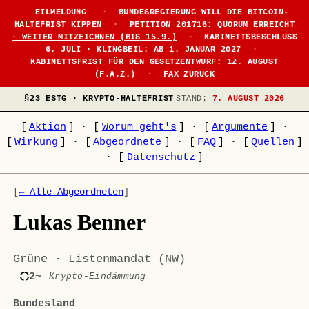
EILMELDUNG
·
BUNDESREGIERUNG WILL DIE BITCOIN-
HALTEFRIST KIPPEN
·
PETITION 201716: QUORUM ERREICHT
· WEITER MITZEICHNEN (BIS 15.9.)
·
KABINETTSBESCHLUSS
6. JULI · KLINGBEIL: AB 1. JANUAR 2027
·
KABINETTSFRIST FÜR DEN GESETZENTWURF: 12. AUGUST
(F.A.Z.)
·
FAX ZURÜCK
§23 ESTG · KRYPTO-HALTEFRIST
STAND:
7. AUGUST 2026
[
Aktion
]
·
[
Worum geht's
]
·
[
Argumente
]
·
[
Wirkung
]
·
[
Abgeordnete
]
·
[
FAQ
]
·
[
Quellen
]
·
[
Datenschutz
]
[
← Alle Abgeordneten
]
Lukas Benner
Grüne · Listenmandat (NW)
2~
Krypto-Eindämmung
Bundesland