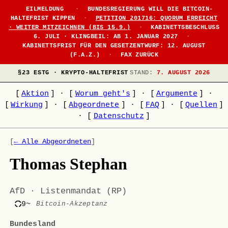
EILMELDUNG
·
BUNDESREGIERUNG WILL DIE BITCOIN-
HALTEFRIST KIPPEN
·
PETITION 201716: QUORUM ERREICHT
· WEITER MITZEICHNEN (BIS 15.9.)
·
KABINETTSBESCHLUSS
6. JULI · KLINGBEIL: AB 1. JANUAR 2027
·
KABINETTSFRIST FÜR DEN GESETZENTWURF: 12. AUGUST
(F.A.Z.)
·
FAX ZURÜCK
§23 ESTG · KRYPTO-HALTEFRIST
STAND:
7. AUGUST 2026
[
Aktion
]
·
[
Worum geht's
]
·
[
Argumente
]
·
[
Wirkung
]
·
[
Abgeordnete
]
·
[
FAQ
]
·
[
Quellen
]
·
[
Datenschutz
]
[
← Alle Abgeordneten
]
Thomas Stephan
AfD · Listenmandat (RP)
9~
Bitcoin-Akzeptanz
Bundesland