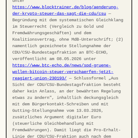
unter
https://www.blocktrainer.de/blog/aenderung-
der-krypto-steuer-das-sagt-die-cdu/csu
—
Begründung mit dem systematischen Gleichklang
im Steuerrecht (Vergleich zu Gold und
Fremdwährungsgeschäften) und dem
Koalitionsvertrag, ohne MdB-Unterschrift; (2)
namentlich gezeichnete Stellungnahme der
CDU/CSU-Bundestagsfraktion an BTC-ECHO,
veröffentlicht am 08.05.2026 unter
https://www.btc-echo.de/news/spd-gruene-
wollen-bitcoin-steuer-verschaerfen-jetzt-
reagiert-union-230193/
— Schlussformel „Aus
Sicht der CDU/CSU-Bundestagsfraktion besteht
daher kein Anlass, an der bewährten Regelung
etwas zu ändern", inhaltlich deckungsgleich
mit dem Bürgerkontakt-Schreiben und mit
Gutting-Stellungnahme vom 13.03.2026,
zusätzliches Argument digitaler Euro
(steuerliche Gleichbehandlung mit
Fremdwährungen). Damit liegt die Pro-Erhalt-
Linie der CDU/CSU-Fraktion auch nach dem