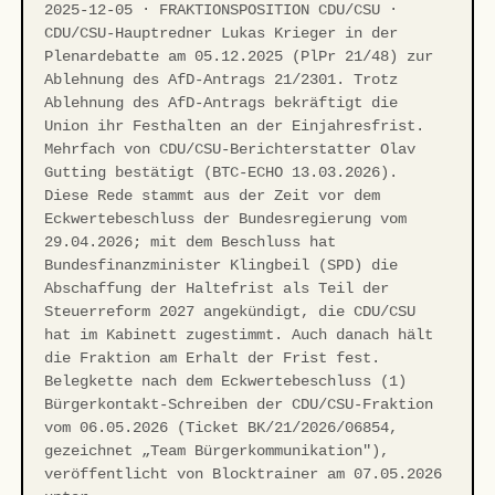
2025-12-05 · FRAKTIONSPOSITION CDU/CSU ·
CDU/CSU-Hauptredner Lukas Krieger in der
Plenardebatte am 05.12.2025 (PlPr 21/48) zur
Ablehnung des AfD-Antrags 21/2301. Trotz
Ablehnung des AfD-Antrags bekräftigt die
Union ihr Festhalten an der Einjahresfrist.
Mehrfach von CDU/CSU-Berichterstatter Olav
Gutting bestätigt (BTC-ECHO 13.03.2026).
Diese Rede stammt aus der Zeit vor dem
Eckwertebeschluss der Bundesregierung vom
29.04.2026; mit dem Beschluss hat
Bundesfinanzminister Klingbeil (SPD) die
Abschaffung der Haltefrist als Teil der
Steuerreform 2027 angekündigt, die CDU/CSU
hat im Kabinett zugestimmt. Auch danach hält
die Fraktion am Erhalt der Frist fest.
Belegkette nach dem Eckwertebeschluss (1)
Bürgerkontakt-Schreiben der CDU/CSU-Fraktion
vom 06.05.2026 (Ticket BK/21/2026/06854,
gezeichnet „Team Bürgerkommunikation"),
veröffentlicht von Blocktrainer am 07.05.2026