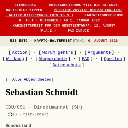
EILMELDUNG
·
BUNDESREGIERUNG WILL DIE BITCOIN-
HALTEFRIST KIPPEN
·
PETITION 201716: QUORUM ERREICHT
· WEITER MITZEICHNEN (BIS 15.9.)
·
KABINETTSBESCHLUSS
6. JULI · KLINGBEIL: AB 1. JANUAR 2027
·
KABINETTSFRIST FÜR DEN GESETZENTWURF: 12. AUGUST
(F.A.Z.)
·
FAX ZURÜCK
§23 ESTG · KRYPTO-HALTEFRIST
STAND:
6. AUGUST 2026
[
Aktion
]
·
[
Worum geht's
]
·
[
Argumente
]
·
[
Wirkung
]
·
[
Abgeordnete
]
·
[
FAQ
]
·
[
Quellen
]
·
[
Datenschutz
]
[
← Alle Abgeordneten
]
Sebastian Schmidt
CDU/CSU · Direktmandat (SH)
7~
Frist-Erhalt
Bundesland