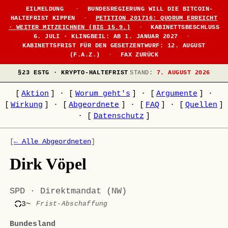
EILMELDUNG
·
BUNDESREGIERUNG WILL DIE BITCOIN-
HALTEFRIST KIPPEN
·
PETITION 201716: QUORUM ERREICHT
· WEITER MITZEICHNEN (BIS 15.9.)
·
KABINETTSBESCHLUSS
6. JULI · KLINGBEIL: AB 1. JANUAR 2027
·
KABINETTSFRIST FÜR DEN GESETZENTWURF: 12. AUGUST
(F.A.Z.)
·
FAX ZURÜCK
§23 ESTG · KRYPTO-HALTEFRIST
STAND:
7. AUGUST 2026
[
Aktion
]
·
[
Worum geht's
]
·
[
Argumente
]
·
[
Wirkung
]
·
[
Abgeordnete
]
·
[
FAQ
]
·
[
Quellen
]
·
[
Datenschutz
]
[
← Alle Abgeordneten
]
Dirk Vöpel
SPD · Direktmandat (NW)
3~
Frist-Abschaffung
Bundesland