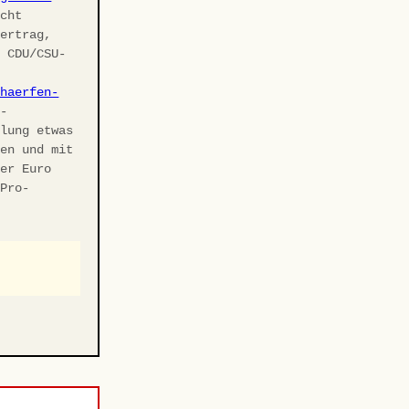
cht
vertrag,
r CDU/CSU-
chaerfen-
U-
elung etwas
ben und mit
ler Euro
 Pro-