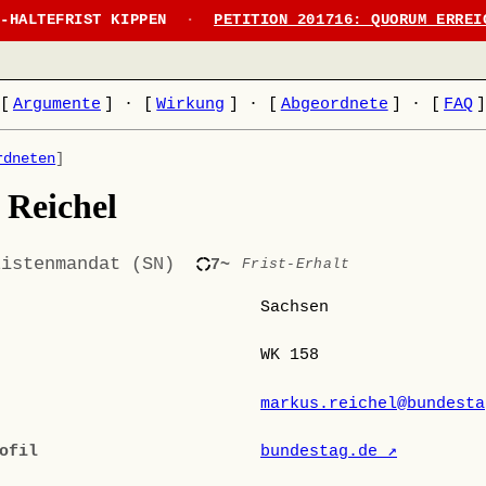
N-HALTEFRIST KIPPEN
·
PETITION 201716: QUORUM ERREI
[
Argumente
]
·
[
Wirkung
]
·
[
Abgeordnete
]
·
[
FAQ
rdneten
]
Reichel
Listenmandat (SN)
7~
Frist-Erhalt
Sachsen
WK 158
markus.reichel@bundesta
ofil
bundestag.de ↗