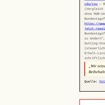
cdu/csu
— B
(Vergleich
ohne MdB-U
Bundestags
https://ww
jetzt-reag
Bundestags
zu ändern"
Gutting-St
(steuerlic
Erhalt-Lin
schriftlic
„Wir setz
Beibehalt
Quelle:
ht