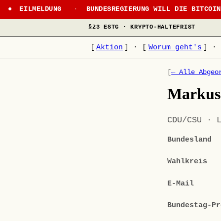
EILMELDUNG
·
BUNDESREGIERUNG WILL DIE BITCOI
§23 ESTG · KRYPTO-HALTEFRIST
[
Aktion
]
·
[
Worum geht's
]
·
[
← Alle Abgeo
Markus 
CDU/CSU · 
Bundesland
Wahlkreis
E-Mail
Bundestag-Pr