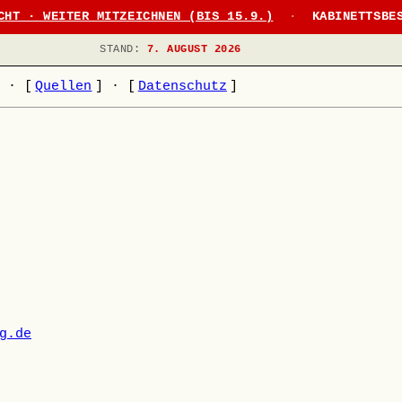
CHT · WEITER MITZEICHNEN (BIS 15.9.)
·
KABINETTSBE
STAND:
7. AUGUST 2026
]
·
[
Quellen
]
·
[
Datenschutz
]
g.de