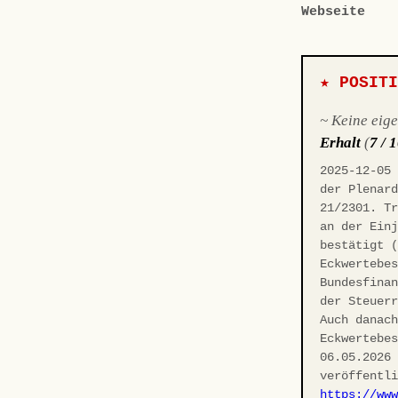
Webseite
★ POSIT
~ Keine eig
Erhalt
(
7 / 
2025-12-05
der Plenar
21/2301. T
an der Ein
bestätigt 
Eckwertebe
Bundesfina
der Steuer
Auch danac
Eckwertebe
06.05.2026
veröffentl
https://ww