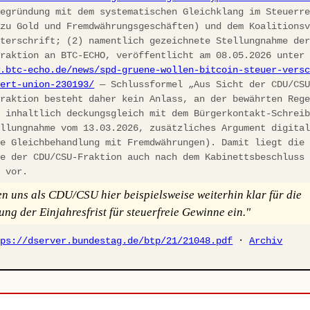
egründung mit dem systematischen Gleichklang im Steuerre
 zu Gold und Fremdwährungsgeschäften) und dem Koalitions
nterschrift; (2) namentlich gezeichnete Stellungnahme de
fraktion an BTC-ECHO, veröffentlicht am 08.05.2026 unter
w.btc-echo.de/news/spd-gruene-wollen-bitcoin-steuer-vers
iert-union-230193/
— Schlussformel „Aus Sicht der CDU/CS
fraktion besteht daher kein Anlass, an der bewährten Reg
, inhaltlich deckungsgleich mit dem Bürgerkontakt-Schrei
ellungnahme vom 13.03.2026, zusätzliches Argument digita
he Gleichbehandlung mit Fremdwährungen). Damit liegt die
ie der CDU/CSU-Fraktion auch nach dem Kabinettsbeschluss
h vor.
en uns als CDU/CSU hier beispielsweise weiterhin klar für die
ung der Einjahresfrist für steuerfreie Gewinne ein."
tps://dserver.bundestag.de/btp/21/21048.pdf
·
Archiv