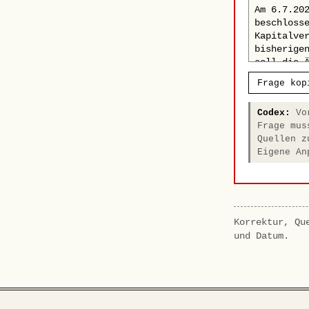
Frage kop
Codex:
Vor
Frage mus
Quellen z
Eigene An
Korrektur, Qu
und Datum.