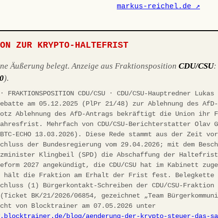
markus-reichel.de ↗
ION ZUR KRYPTO-HALTEFRIST
ene Äußerung belegt. Anzeige aus Fraktionsposition
CDU/CSU
10
).
 · FRAKTIONSPOSITION CDU/CSU · CDU/CSU-Hauptredner Lukas
debatte am 05.12.2025 (PlPr 21/48) zur Ablehnung des AfD
rotz Ablehnung des AfD-Antrags bekräftigt die Union ihr 
jahresfrist. Mehrfach von CDU/CSU-Berichterstatter Olav 
(BTC-ECHO 13.03.2026). Diese Rede stammt aus der Zeit vo
schluss der Bundesregierung vom 29.04.2026; mit dem Besc
nzminister Klingbeil (SPD) die Abschaffung der Haltefris
reform 2027 angekündigt, die CDU/CSU hat im Kabinett zug
h hält die Fraktion am Erhalt der Frist fest. Belegkette
schluss (1) Bürgerkontakt-Schreiben der CDU/CSU-Fraktion
 (Ticket BK/21/2026/06854, gezeichnet „Team Bürgerkommun
icht von Blocktrainer am 07.05.2026 unter
w.blocktrainer.de/blog/aenderung-der-krypto-steuer-das-s