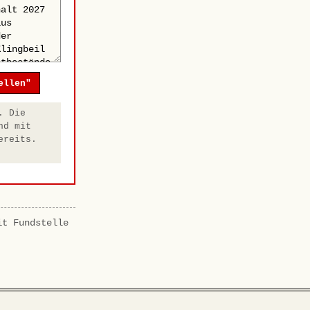
ellen"
. Die
nd mit
ereits.
it Fundstelle