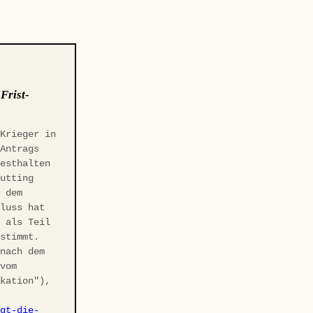
:
Frist-
 Krieger in
-Antrags
Festhalten
Gutting
r dem
hluss hat
t als Teil
estimmt.
 nach dem
 vom
ikation"),
agt-die-