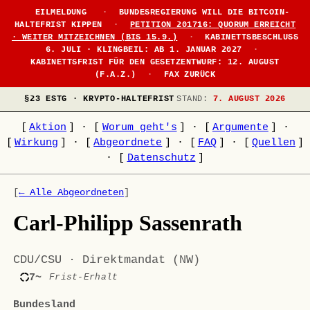
EILMELDUNG
·
BUNDESREGIERUNG WILL DIE BITCOIN-
HALTEFRIST KIPPEN
·
PETITION 201716: QUORUM ERREICHT
· WEITER MITZEICHNEN (BIS 15.9.)
·
KABINETTSBESCHLUSS
6. JULI · KLINGBEIL: AB 1. JANUAR 2027
·
KABINETTSFRIST FÜR DEN GESETZENTWURF: 12. AUGUST
(F.A.Z.)
·
FAX ZURÜCK
§23 ESTG · KRYPTO-HALTEFRIST
STAND:
7. AUGUST 2026
[
Aktion
]
·
[
Worum geht's
]
·
[
Argumente
]
·
[
Wirkung
]
·
[
Abgeordnete
]
·
[
FAQ
]
·
[
Quellen
]
·
[
Datenschutz
]
[
← Alle Abgeordneten
]
Carl-Philipp Sassenrath
CDU/CSU · Direktmandat (NW)
7~
Frist-Erhalt
Bundesland