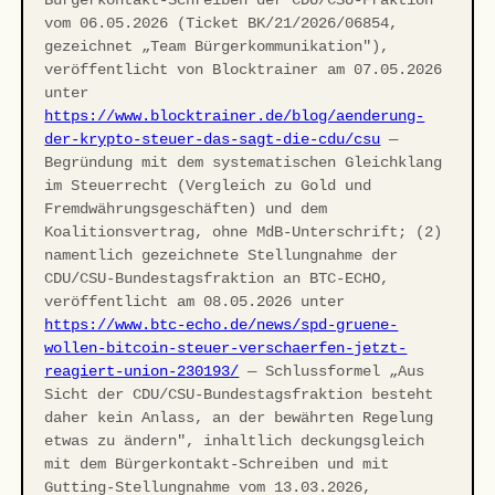
Bürgerkontakt-Schreiben der CDU/CSU-Fraktion
vom 06.05.2026 (Ticket BK/21/2026/06854,
gezeichnet „Team Bürgerkommunikation"),
veröffentlicht von Blocktrainer am 07.05.2026
unter
https://www.blocktrainer.de/blog/aenderung-
der-krypto-steuer-das-sagt-die-cdu/csu
—
Begründung mit dem systematischen Gleichklang
im Steuerrecht (Vergleich zu Gold und
Fremdwährungsgeschäften) und dem
Koalitionsvertrag, ohne MdB-Unterschrift; (2)
namentlich gezeichnete Stellungnahme der
CDU/CSU-Bundestagsfraktion an BTC-ECHO,
veröffentlicht am 08.05.2026 unter
https://www.btc-echo.de/news/spd-gruene-
wollen-bitcoin-steuer-verschaerfen-jetzt-
reagiert-union-230193/
— Schlussformel „Aus
Sicht der CDU/CSU-Bundestagsfraktion besteht
daher kein Anlass, an der bewährten Regelung
etwas zu ändern", inhaltlich deckungsgleich
mit dem Bürgerkontakt-Schreiben und mit
Gutting-Stellungnahme vom 13.03.2026,