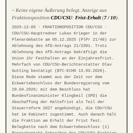
~ Keine eigene Äußerung belegt. Anzeige aus
Fraktionsposition
CDU/CSU
:
Frist-Erhalt
(
7 / 10
).
2025-12-05 · FRAKTIONSPOSITION CDU/CSU ·
CDU/CSU-Hauptredner Lukas Krieger in der
Plenardebatte am 05.12.2025 (PlPr 21/48) zur
Ablehnung des AfD-Antrags 21/2301. Trotz
Ablehnung des AfD-Antrags bekräftigt die
Union ihr Festhalten an der Einjahresfrist.
Mehrfach von CDU/CSU-Berichterstatter Olav
Gutting bestätigt (BTC-ECHO 13.03.2026).
Diese Rede stammt aus der Zeit vor dem
Eckwertebeschluss der Bundesregierung vom
29.04.2026; mit dem Beschluss hat
Bundesfinanzminister Klingbeil (SPD) die
Abschaffung der Haltefrist als Teil der
Steuerreform 2027 angekündigt, die CDU/CSU
hat im Kabinett zugestimmt. Auch danach hält
die Fraktion am Erhalt der Frist fest.
Belegkette nach dem Eckwertebeschluss (1)