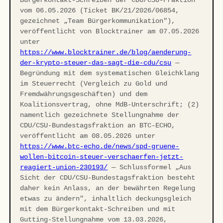
Bürgerkontakt-Schreiben der CDU/CSU-Fraktion
vom 06.05.2026 (Ticket BK/21/2026/06854,
gezeichnet „Team Bürgerkommunikation"),
veröffentlicht von Blocktrainer am 07.05.2026
unter
https://www.blocktrainer.de/blog/aenderung-
der-krypto-steuer-das-sagt-die-cdu/csu
—
Begründung mit dem systematischen Gleichklang
im Steuerrecht (Vergleich zu Gold und
Fremdwährungsgeschäften) und dem
Koalitionsvertrag, ohne MdB-Unterschrift; (2)
namentlich gezeichnete Stellungnahme der
CDU/CSU-Bundestagsfraktion an BTC-ECHO,
veröffentlicht am 08.05.2026 unter
https://www.btc-echo.de/news/spd-gruene-
wollen-bitcoin-steuer-verschaerfen-jetzt-
reagiert-union-230193/
— Schlussformel „Aus
Sicht der CDU/CSU-Bundestagsfraktion besteht
daher kein Anlass, an der bewährten Regelung
etwas zu ändern", inhaltlich deckungsgleich
mit dem Bürgerkontakt-Schreiben und mit
Gutting-Stellungnahme vom 13.03.2026,