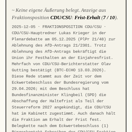
~ Keine eigene Äußerung belegt. Anzeige aus
Fraktionsposition
CDU/CSU
:
Frist-Erhalt
(
7 / 10
).
2025-12-05 · FRAKTIONSPOSITION CDU/CSU ·
CDU/CSU-Hauptredner Lukas Krieger in der
Plenardebatte am 05.12.2025 (PlPr 21/48) zur
Ablehnung des AfD-Antrags 21/2301. Trotz
Ablehnung des AfD-Antrags bekräftigt die
Union ihr Festhalten an der Einjahresfrist.
Mehrfach von CDU/CSU-Berichterstatter Olav
Gutting bestätigt (BTC-ECHO 13.03.2026).
Diese Rede stammt aus der Zeit vor dem
Eckwertebeschluss der Bundesregierung vom
29.04.2026; mit dem Beschluss hat
Bundesfinanzminister Klingbeil (SPD) die
Abschaffung der Haltefrist als Teil der
Steuerreform 2027 angekündigt, die CDU/CSU
hat im Kabinett zugestimmt. Auch danach hält
die Fraktion am Erhalt der Frist fest.
Belegkette nach dem Eckwertebeschluss (1)