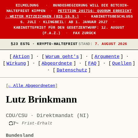
EILMELDUNG
·
BUNDESREGIERUNG WILL DIE BITCOIN-
HALTEFRIST KIPPEN
·
PETITION 201716: QUORUM ERREICHT
· WEITER MITZEICHNEN (BIS 15.9.)
·
KABINETTSBESCHLUSS
6. JULI · KLINGBEIL: AB 1. JANUAR 2027
·
KABINETTSFRIST FÜR DEN GESETZENTWURF: 12. AUGUST
(F.A.Z.)
·
FAX ZURÜCK
§23 ESTG · KRYPTO-HALTEFRIST
STAND:
7. AUGUST 2026
[
Aktion
]
·
[
Worum geht's
]
·
[
Argumente
]
·
[
Wirkung
]
·
[
Abgeordnete
]
·
[
FAQ
]
·
[
Quellen
]
·
[
Datenschutz
]
[
← Alle Abgeordneten
]
Lutz Brinkmann
CDU/CSU · Direktmandat (NI)
7~
Frist-Erhalt
Bundesland