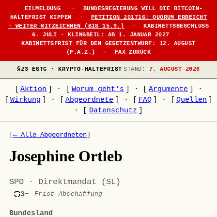
EILMELDUNG
·
BUNDESREGIERUNG WILL DIE BITCOIN-
HALTEFRIST KIPPEN
·
PETITION 201716: QUORUM ERREICHT
· WEITER MITZEICHNEN (BIS 15.9.)
·
KABINETTSBESCHLUSS
6. JULI · KLINGBEIL: AB 1. JANUAR 2027
·
KABINETTSFRIST FÜR DEN GESETZENTWURF: 12. AUGUST
(F.A.Z.)
·
FAX ZURÜCK
§23 ESTG · KRYPTO-HALTEFRIST
STAND:
7. AUGUST 2026
[
Aktion
]
·
[
Worum geht's
]
·
[
Argumente
]
·
[
Wirkung
]
·
[
Abgeordnete
]
·
[
FAQ
]
·
[
Quellen
]
·
[
Datenschutz
]
[
← Alle Abgeordneten
]
Josephine Ortleb
SPD · Direktmandat (SL)
3~
Frist-Abschaffung
Bundesland