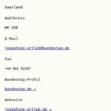
Saarland
Wahlkreis
WK 296
E-Mail
josephine.ortleb@bundestag.de
Fax
+49 681 52207
Bundestag-Profil
bundestag.de ↗
Webseite
josephine-ortleb.de ↗