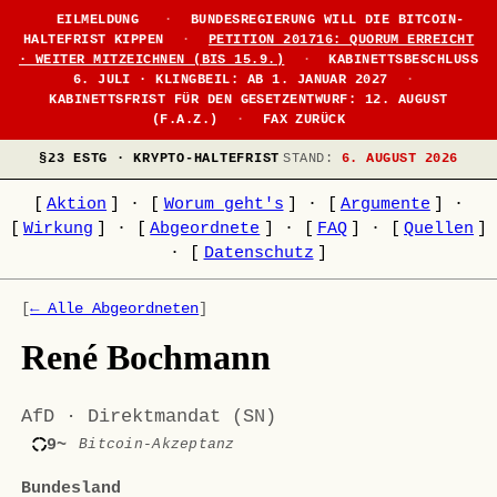
EILMELDUNG
·
BUNDESREGIERUNG WILL DIE BITCOIN-
HALTEFRIST KIPPEN
·
PETITION 201716: QUORUM ERREICHT
· WEITER MITZEICHNEN (BIS 15.9.)
·
KABINETTSBESCHLUSS
6. JULI · KLINGBEIL: AB 1. JANUAR 2027
·
KABINETTSFRIST FÜR DEN GESETZENTWURF: 12. AUGUST
(F.A.Z.)
·
FAX ZURÜCK
§23 ESTG · KRYPTO-HALTEFRIST
STAND:
6. AUGUST 2026
[
Aktion
]
·
[
Worum geht's
]
·
[
Argumente
]
·
[
Wirkung
]
·
[
Abgeordnete
]
·
[
FAQ
]
·
[
Quellen
]
·
[
Datenschutz
]
[
← Alle Abgeordneten
]
René Bochmann
AfD · Direktmandat (SN)
9~
Bitcoin-Akzeptanz
Bundesland