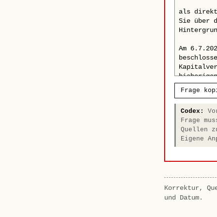
Frage kop
Codex:
Vor
Frage mus
Quellen z
Eigene An
Korrektur, Qu
und Datum.