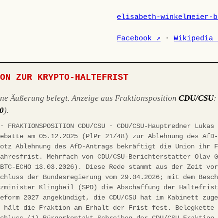
elisabeth-winkelmeier-b
Facebook ↗
·
Wikipedia 
ION ZUR KRYPTO-HALTEFRIST
ene Äußerung belegt. Anzeige aus Fraktionsposition
CDU/CSU
10
).
 · FRAKTIONSPOSITION CDU/CSU · CDU/CSU-Hauptredner Lukas
debatte am 05.12.2025 (PlPr 21/48) zur Ablehnung des AfD
rotz Ablehnung des AfD-Antrags bekräftigt die Union ihr 
jahresfrist. Mehrfach von CDU/CSU-Berichterstatter Olav 
(BTC-ECHO 13.03.2026). Diese Rede stammt aus der Zeit vo
schluss der Bundesregierung vom 29.04.2026; mit dem Besc
nzminister Klingbeil (SPD) die Abschaffung der Haltefris
reform 2027 angekündigt, die CDU/CSU hat im Kabinett zug
h hält die Fraktion am Erhalt der Frist fest. Belegkette
schluss (1) Bürgerkontakt-Schreiben der CDU/CSU-Fraktion