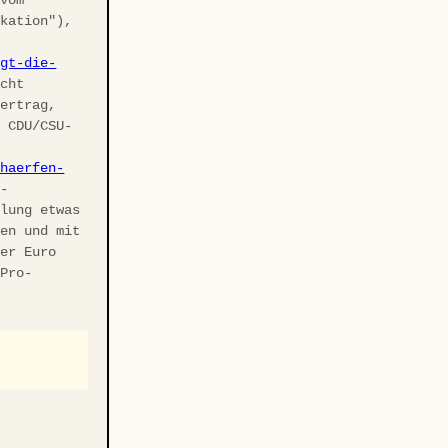
ikation"),
agt-die-
cht
vertrag,
r CDU/CSU-
chaerfen-
U-
elung etwas
ben und mit
ler Euro
 Pro-