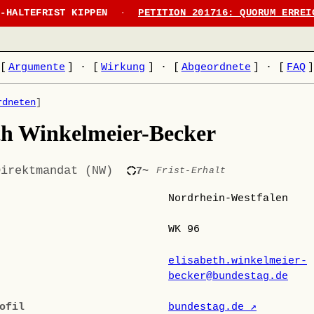
N-HALTEFRIST KIPPEN
·
PETITION 201716: QUORUM ERREI
[
Argumente
]
·
[
Wirkung
]
·
[
Abgeordnete
]
·
[
FAQ
rdneten
]
th Winkelmeier-Becker
Direktmandat (NW)
7~
Frist-Erhalt
Nordrhein-Westfalen
WK 96
elisabeth.winkelmeier-
becker@bundestag.de
ofil
bundestag.de ↗