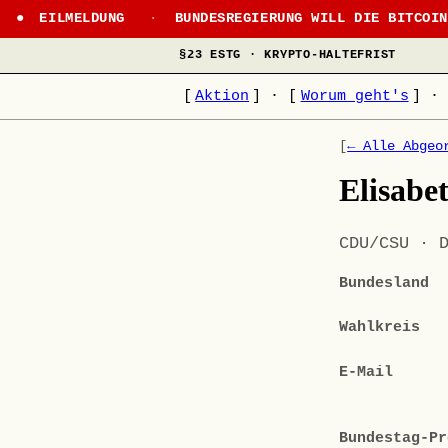
EILMELDUNG
·
BUNDESREGIERUNG WILL DIE BITCOI
§23 ESTG · KRYPTO-HALTEFRIST
[
Aktion
]
·
[
Worum geht's
]
·
[
← Alle Abgeo
Elisabe
CDU/CSU · 
Bundesland
Wahlkreis
E-Mail
Bundestag-Pr