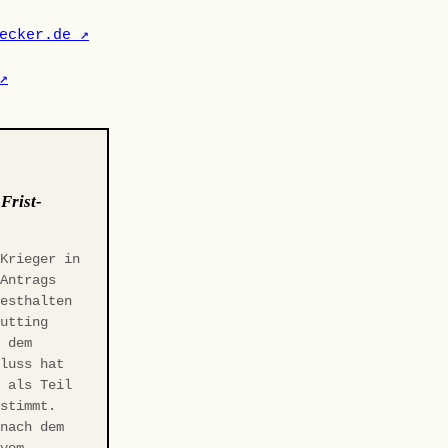
ecker.de ↗
↗
:
Frist-
 Krieger in
-Antrags
Festhalten
Gutting
r dem
hluss hat
t als Teil
estimmt.
 nach dem
 vom