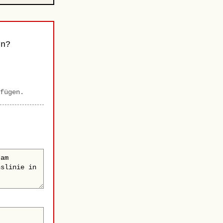
n?
fügen.