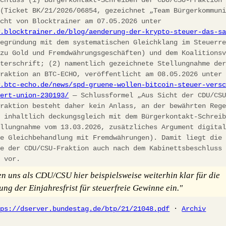
 (Ticket BK/21/2026/06854, gezeichnet „Team Bürgerkommun
icht von Blocktrainer am 07.05.2026 unter
w.blocktrainer.de/blog/aenderung-der-krypto-steuer-das-s
egründung mit dem systematischen Gleichklang im Steuerre
 zu Gold und Fremdwährungsgeschäften) und dem Koalitions
nterschrift; (2) namentlich gezeichnete Stellungnahme de
fraktion an BTC-ECHO, veröffentlicht am 08.05.2026 unter
w.btc-echo.de/news/spd-gruene-wollen-bitcoin-steuer-vers
iert-union-230193/
— Schlussformel „Aus Sicht der CDU/CS
fraktion besteht daher kein Anlass, an der bewährten Reg
, inhaltlich deckungsgleich mit dem Bürgerkontakt-Schrei
ellungnahme vom 13.03.2026, zusätzliches Argument digita
he Gleichbehandlung mit Fremdwährungen). Damit liegt die
ie der CDU/CSU-Fraktion auch nach dem Kabinettsbeschluss
h vor.
en uns als CDU/CSU hier beispielsweise weiterhin klar für die
ung der Einjahresfrist für steuerfreie Gewinne ein."
tps://dserver.bundestag.de/btp/21/21048.pdf
·
Archiv