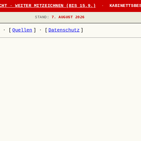
CHT · WEITER MITZEICHNEN (BIS 15.9.)
·
KABINETTSBE
STAND:
7. AUGUST 2026
]
·
[
Quellen
]
·
[
Datenschutz
]