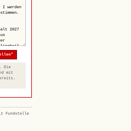
ellen"
. Die
nd mit
ereits.
it Fundstelle