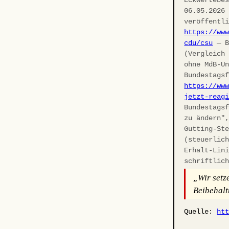
06.05.2026
veröffentl
https://ww
cdu/csu
— B
(Vergleich
ohne MdB-U
Bundestags
https://ww
jetzt-reag
Bundestags
zu ändern"
Gutting-St
(steuerlic
Erhalt-Lin
schriftlic
„Wir setz
Beibehalt
Quelle:
ht