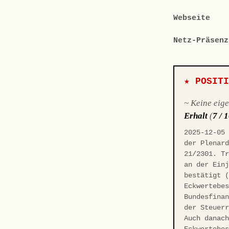
Webseite
Netz-Präsenz
★ POSIT
~ Keine eig
Erhalt
(
7 / 
2025-12-05
der Plenar
21/2301. T
an der Ein
bestätigt 
Eckwertebe
Bundesfina
der Steuer
Auch danac
Eckwertebe