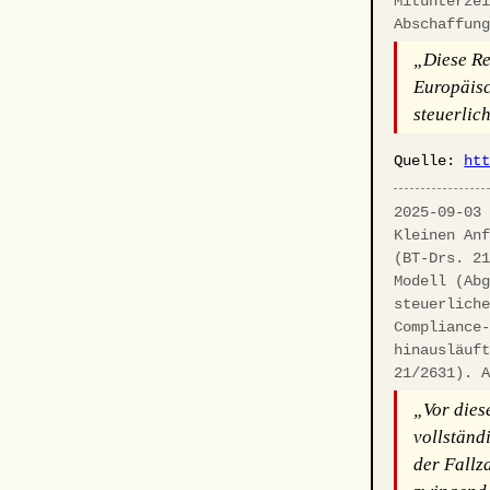
Mitunterze
Abschaffun
„Diese Re
Europäisc
steuerlic
Quelle:
ht
2025-09-03
Kleinen An
(BT-Drs. 2
Modell (Ab
steuerlich
Compliance
hinausläuf
21/2631). 
„Vor dies
vollständ
der Fallz