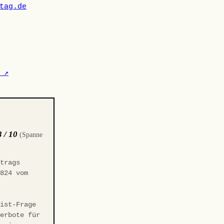
tag.de
 ↗
3 / 10
(Spanne
trags
5824 vom
rist-Frage
verbote für