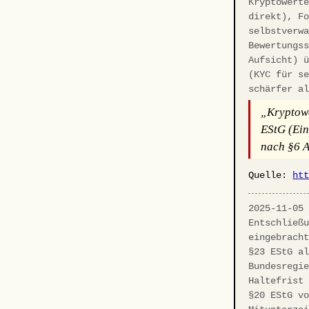
Kryptowert
direkt), F
selbstverw
Bewertungs
Aufsicht) 
(KYC für s
schärfer a
„Kryptowe
EStG (Ein
nach §6 A
Quelle:
ht
2025-11-05
Entschließ
eingebrach
§23 EStG a
Bundesregi
Haltefrist
§20 EStG v