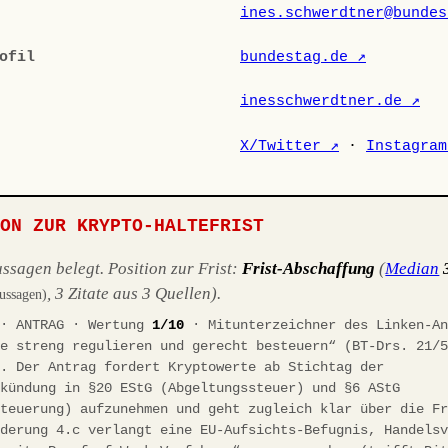
ines.schwerdtner@bundes
ofil
bundestag.de ↗
inesschwerdtner.de ↗
X/Twitter ↗
·
Instagram
ION ZUR KRYPTO-HALTEFRIST
ssagen belegt. Position zur Frist:
Frist-Abschaffung
(
Median
, 3 Zitate aus 3 Quellen).
Aussagen)
 · ANTRAG · Wertung
1/10
· Mitunterzeichner des Linken-An
te streng regulieren und gerecht besteuern“ (BT-Drs. 21/
). Der Antrag fordert Kryptowerte ab Stichtag der
rkündung in §20 EStG (Abgeltungssteuer) und §6 AStG
steuerung) aufzunehmen und geht zugleich klar über die F
rderung 4.c verlangt eine EU-Aufsichts-Befugnis, Handels