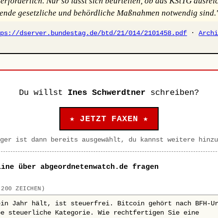
erforderlich. Nur so lässt sich beurteilen, ob das KStTG ausrei
ende gesetzliche und behördliche Maßnahmen notwendig sind.
tps://dserver.bundestag.de/btd/21/014/2101458.pdf
·
Arch
Du willst
Ines Schwerdtner
schreiben?
★ JETZT FAXEN ★
ger ist dann bereits ausgewählt, du kannst weitere hinzu
line über abgeordnetenwatch.de fragen
 200 ZEICHEN)