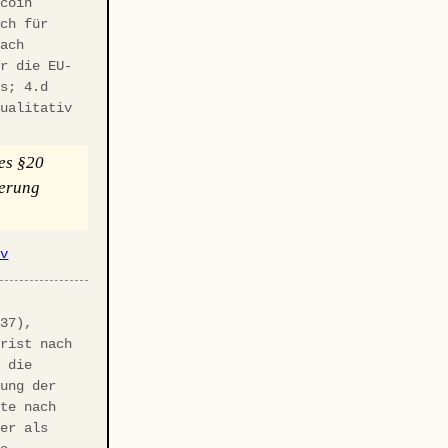
tcoin
uch für
nach
ür die EU-
ss; 4.d
qualitativ
es §20
uerung
iv
-
937),
frist nach
t die
hung der
nte nach
ner als