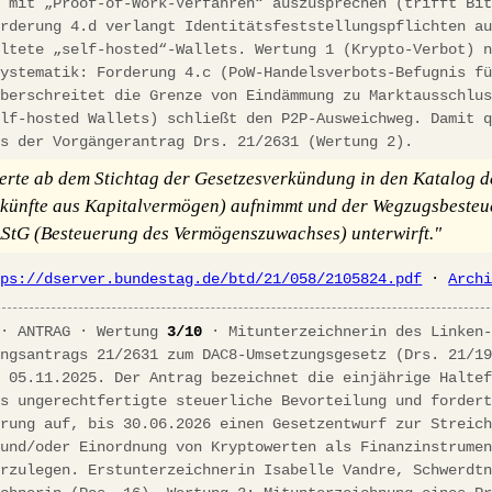
e mit „Proof-of-Work-Verfahren“ auszusprechen (trifft Bi
orderung 4.d verlangt Identitätsfeststellungspflichten a
altete „self-hosted“-Wallets. Wertung 1 (Krypto-Verbot) 
systematik: Forderung 4.c (PoW-Handelsverbots-Befugnis f
überschreitet die Grenze von Eindämmung zu Marktausschlu
elf-hosted Wallets) schließt den P2P-Ausweichweg. Damit 
ls der Vorgängerantrag Drs. 21/2631 (Wertung 2).
rte ab dem Stichtag der Gesetzesverkündung in den Katalog d
künfte aus Kapitalvermögen) aufnimmt und der Wegzugsbeste
StG (Besteuerung des Vermögenszuwachses) unterwirft."
tps://dserver.bundestag.de/btd/21/058/2105824.pdf
·
Arch
 · ANTRAG · Wertung
3/10
· Mitunterzeichnerin des Linken
ungsantrags 21/2631 zum DAC8-Umsetzungsgesetz (Drs. 21/1
t 05.11.2025. Der Antrag bezeichnet die einjährige Halte
ls ungerechtfertigte steuerliche Bevorteilung und forder
erung auf, bis 30.06.2026 einen Gesetzentwurf zur Streic
 und/oder Einordnung von Kryptowerten als Finanzinstrume
orzulegen. Erstunterzeichnerin Isabelle Vandre, Schwerdt