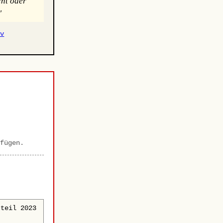
cht oder
"
iv
fügen.