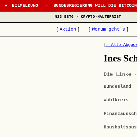
EILMELDUNG
·
BUNDESREGIERUNG WILL DIE BITCOI
§23 ESTG · KRYPTO-HALTEFRIST
[
Aktion
]
·
[
Worum geht's
]
·
[
← Alle Abgeo
Ines Sc
Die Linke 
Bundesland
Wahlkreis
Finanzaussch
Haushaltsaus