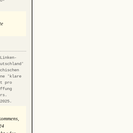
ro-
te
Linken-
eutschland'
ichischen
ine 'klare
it pro
affung
Drs.
.2025.
fkommens,
24