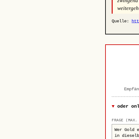
zwingend 
weitergeh
Quelle:
ht
Empfän
oder on
FRAGE (MAX.