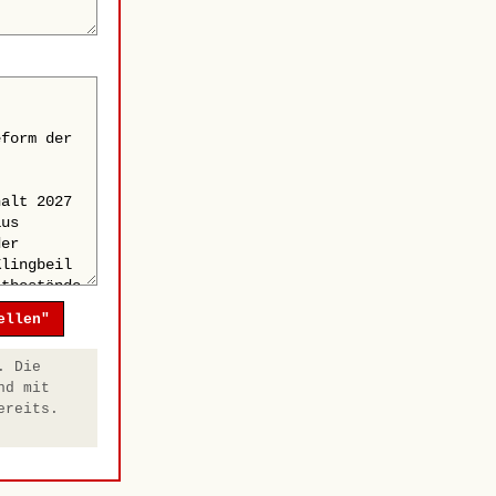
ellen"
. Die
nd mit
ereits.