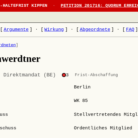
N-HALTEFRIST KIPPEN
·
PETITION 201716: QUORUM ERREI
[
Argumente
]
·
[
Wirkung
]
·
[
Abgeordnete
]
·
[
FAQ
rdneten
]
hwerdtner
· Direktmandat (BE)
3
Frist-Abschaffung
Berlin
WK 85
uss
Stellvertretendes Mitgl
schuss
Ordentliches Mitglied