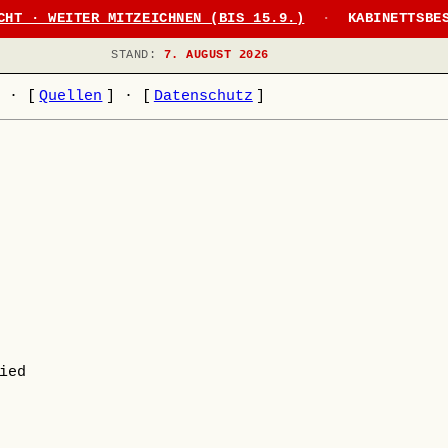
CHT · WEITER MITZEICHNEN (BIS 15.9.)
·
KABINETTSBE
STAND:
7. AUGUST 2026
]
·
[
Quellen
]
·
[
Datenschutz
]
ied