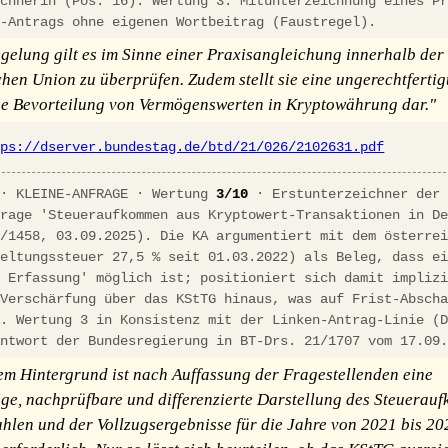
ichnerin (Pos. 16). Wertung 3: Mitunterzeichnung eines P
g-Antrags ohne eigenen Wortbeitrag (Faustregel).
gelung gilt es im Sinne einer Praxisangleichung innerhalb der
hen Union zu überprüfen. Zudem stellt sie eine ungerechtfertig
he Bevorteilung von Vermögenswerten in Kryptowährung dar."
tps://dserver.bundestag.de/btd/21/026/2102631.pdf
 · KLEINE-ANFRAGE · Wertung
3/10
· Erstunterzeichner der 
frage 'Steueraufkommen aus Kryptowert-Transaktionen in D
1/1458, 03.09.2025). Die KA argumentiert mit dem österre
geltungssteuer 27,5 % seit 01.03.2022) als Beleg, dass e
e Erfassung' möglich ist; positioniert sich damit impliz
-Verschärfung über das KStTG hinaus, was auf Frist-Absch
t. Wertung 3 in Konsistenz mit der Linken-Antrag-Linie (
Antwort der Bundesregierung in BT-Drs. 21/1707 vom 17.09
em Hintergrund ist nach Auffassung der Fragestellenden eine
ige, nachprüfbare und differenzierte Darstellung des Steuerau
ahlen und der Vollzugsergebnisse für die Jahre von 2021 bis 20