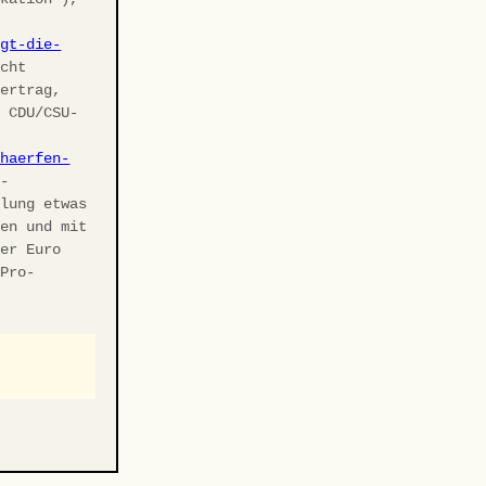
agt-die-
cht
vertrag,
r CDU/CSU-
chaerfen-
U-
elung etwas
ben und mit
ler Euro
 Pro-