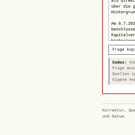
Frage kop
Codex:
Vor
Frage mus
Quellen z
Eigene An
Korrektur, Qu
und Datum.