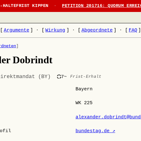
N-HALTEFRIST KIPPEN
·
PETITION 201716: QUORUM ERREI
[
Argumente
]
·
[
Wirkung
]
·
[
Abgeordnete
]
·
[
FAQ
rdneten
]
er Dobrindt
Direktmandat (BY)
7~
Frist-Erhalt
Bayern
WK 225
alexander.dobrindt@bund
ofil
bundestag.de ↗