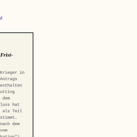
↗
:
Frist-
 Krieger in
-Antrags
Festhalten
Gutting
r dem
hluss hat
t als Teil
estimmt.
 nach dem
 vom
ikation"),