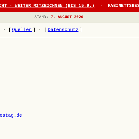
CHT · WEITER MITZEICHNEN (BIS 15.9.)
·
KABINETTSBE
STAND:
7. AUGUST 2026
]
·
[
Quellen
]
·
[
Datenschutz
]
estag.de