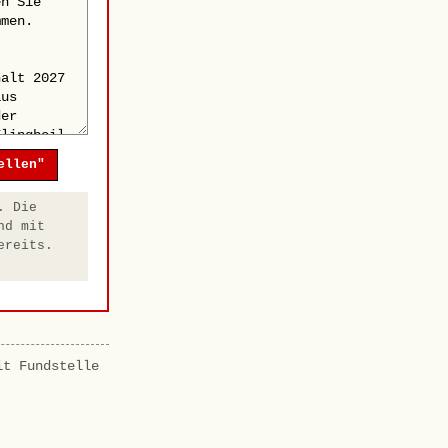
ellen"
. Die
nd mit
ereits.
it Fundstelle