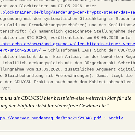
icht von Blocktrainer am 07.05.2026 unter
w.blocktrainer.de/blog/aenderung-der-krypto-steuer-das-s
egründung mit dem systematischen Gleichklang im Steuerre
 zu Gold und Fremdwährungsgeschäften) und dem Koalitions
nterschrift; (2) namentlich gezeichnete Stellungnahme de
fraktion an BTC-ECHO, veröffentlicht am 08.05.2026 unter
w.btc-echo.de/news/spd-gruene-wollen-bitcoin-steuer-vers
iert-union-230193/
— Schlussformel „Aus Sicht der CDU/CS
fraktion besteht daher kein Anlass, an der bewährten Reg
, inhaltlich deckungsgleich mit dem Bürgerkontakt-Schrei
ellungnahme vom 13.03.2026, zusätzliches Argument digita
he Gleichbehandlung mit Fremdwährungen). Damit liegt die
ie der CDU/CSU-Fraktion auch nach dem Kabinettsbeschluss
h vor.
en uns als CDU/CSU hier beispielsweise weiterhin klar für die
ung der Einjahresfrist für steuerfreie Gewinne ein."
tps://dserver.bundestag.de/btp/21/21048.pdf
·
Archiv