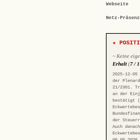
Webseite
Netz-Präsenz
★ POSIT
~ Keine eig
Erhalt
(
7 / 
2025-12-05
der Plenar
21/2301. T
an der Ein
bestätigt 
Eckwertebe
Bundesfina
der Steuer
Auch danac
Eckwertebe
06.05.2026