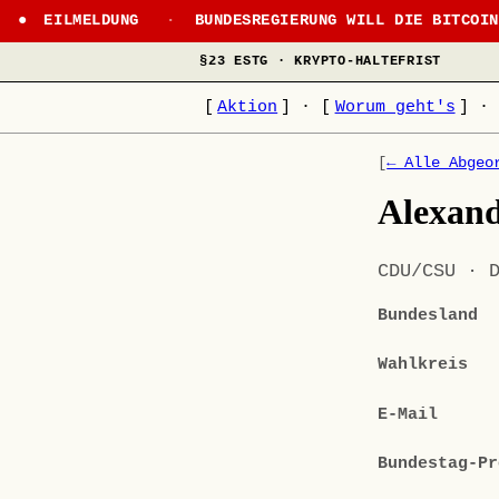
EILMELDUNG
·
BUNDESREGIERUNG WILL DIE BITCOI
§23 ESTG · KRYPTO-HALTEFRIST
[
Aktion
]
·
[
Worum geht's
]
·
[
← Alle Abgeo
Alexand
CDU/CSU · 
Bundesland
Wahlkreis
E-Mail
Bundestag-Pr