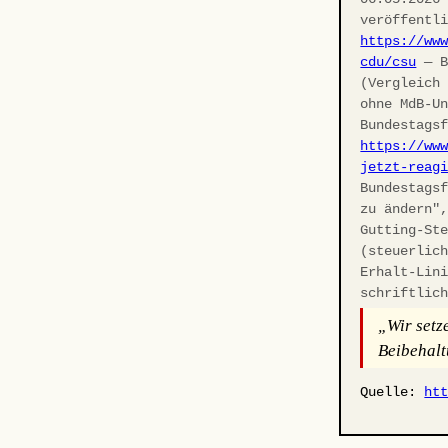
veröffentl
https://ww
cdu/csu
— B
(Vergleich
ohne MdB-U
Bundestags
https://ww
jetzt-reag
Bundestags
zu ändern"
Gutting-St
(steuerlic
Erhalt-Lin
schriftlic
„Wir setz
Beibehalt
Quelle:
ht