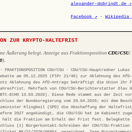
alexander-dobrindt.de ↗
Facebook ↗
·
Wikipedia 
ION ZUR KRYPTO-HALTEFRIST
ene Äußerung belegt. Anzeige aus Fraktionsposition
CDU/CSU
10
).
 · FRAKTIONSPOSITION CDU/CSU · CDU/CSU-Hauptredner Lukas
debatte am 05.12.2025 (PlPr 21/48) zur Ablehnung des AfD
rotz Ablehnung des AfD-Antrags bekräftigt die Union ihr 
jahresfrist. Mehrfach von CDU/CSU-Berichterstatter Olav 
(BTC-ECHO 13.03.2026). Diese Rede stammt aus der Zeit vo
schluss der Bundesregierung vom 29.04.2026; mit dem Besc
nzminister Klingbeil (SPD) die Abschaffung der Haltefris
reform 2027 angekündigt, die CDU/CSU hat im Kabinett zug
h hält die Fraktion am Erhalt der Frist fest. Belegkette
schluss (1) Bürgerkontakt-Schreiben der CDU/CSU-Fraktion
 (Ticket BK/21/2026/06854, gezeichnet „Team Bürgerkommun